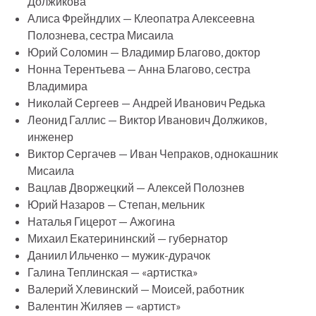
Должикова
Алиса Фрейндлих — Клеопатра Алексеевна
Полознева, сестра Мисаила
Юрий Соломин — Владимир Благово, доктор
Нонна Терентьева — Анна Благово, сестра
Владимира
Николай Сергеев — Андрей Иванович Редька
Леонид Галлис — Виктор Иванович Должиков,
инженер
Виктор Сергачев — Иван Чепраков, однокашник
Мисаила
Вацлав Дворжецкий — Алексей Полознев
Юрий Назаров — Степан, мельник
Наталья Гицерот — Ажогина
Михаил Екатерининский — губернатор
Даниил Ильченко — мужик-дурачок
Галина Теплинская — «артистка»
Валерий Хлевинский — Моисей, работник
Валентин Жиляев — «артист»