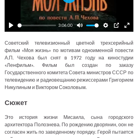
P
l
a
3:06:00
y
P
M
S
P
E
l
u
e
I
n
Советский телевизионный цветной трехсерийный
a
t
t
P
t
фильм «Моя жизнь» по мотивам одноименной повести
y
e
t
e
А.П. Чехова был снят в 1972 году на киностудии
«Ленфильм». Фильм был создан по заказу
i
r
Государственного комитета Совета министров СССР по
n
f
телевидению и радиовещанию режиссерами Григорием
g
u
Никулиным и Виктором Соколовым.
s
l
l
Сюжет
s
c
Это история жизни Мисаила, сына городского
r
архитектора Полознева. По рождению дворянин, оон не
согласен жить по заведенному порядку. Герой пытается
e