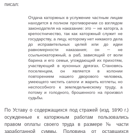
писал:
Отдача каторжных в услужение частным лицам
находится в полном противоречии со взглядом
законодателя на наказание: это — не каторга, а
крепостничество, так как каторжный служит не
государству, а лицу, которому нет никакого дела
до исправительных целей или до идеи
равномерности наказания; он — не
ссыльнокаторжный, а раб, зависящий от воли
барина и его семьи, угождающий их прихотям,
участвующий в кухонных дрязгах. Становясь
поселенцем, он является в колонии
повторением нашего дворового человека,
умеющего чистить сапоги и жарить котлеты, но
неспособного к земледельческому труду, а
потому и голодного, брошенного на произвол
судьбы.
По Уставу о содержащихся под стражей (изд. 1890 г.)
осужденные к каторжным работам пользовались
правом оплаты своего труда в размере ⅒ части
заработанной суммы. Половина от оставшихся