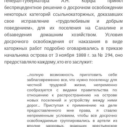
генерал-губернатора А.Н. Корфа принял
беспрецедентное решение о досрочном освобождении
некоторых категорий ссыльнокаторжных, доказавших
свое исправление «трудолюбивым и добрым
поведением», для их поселения на Сахалине и
обзаведения домашним хозяйством. Условия
досрочного освобождения от наказания в виде
каторжных работ подробно оговаривались в приказе
начальника острова от 3 ноября 1888 г. за № 294, оно
предоставляло каждому, кто его заслужит:
...полную возможность приготовить себе
заблаговременно все, что нужно поселенцу для
честной трудовой жизни, непременно
сообразуется с видами правительства по
отношению к распространению на острове
новых поселений и устройству между ними
дорог... Приступая к применению на деле
предоставленного мне права, я ставлю
непременным условием, чтобы все досрочно
освобождаемые группировались в артели из
вполне здоровых, знающих крестьянское