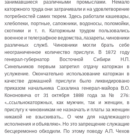
занимавшиеся различными промыслами. Немало
каторжного труда они затрачивали и на удовлетворение
потребностей самих тюрем. Здесь работали кашевары,
хлебопеки, портные, сапожники, водоносы, поломойки,
скотники и т. п. Каторжным трудом пользовались
военное и телеграфное ведомства, лазареты, чиновники
различных служб. Чиновники могли брать себе
неограниченное количество прислуги. В 1872 году
генерал-губернатор Восточной Сибири Н.П.
Синельников первым запретил отдачу каторжан в
услужение. Окончательно использование каторжан в
качестве домашней прислуги было ликвидировано
приказом начальника Сахалина генерал-майора В.О.
Кононовича от 31 октября 1888 года за № 276:
«...ссыльнокаторжных, как мужчин, так и женщин, в
прислугу к чиновникам не назначать и платы за женщин
никакой не взыскивать... О чем для надлежащего
исполнения и объявляю». Но это запрещение служащие
бесцеремонно обходили. По этому поводу А.П. Чехов