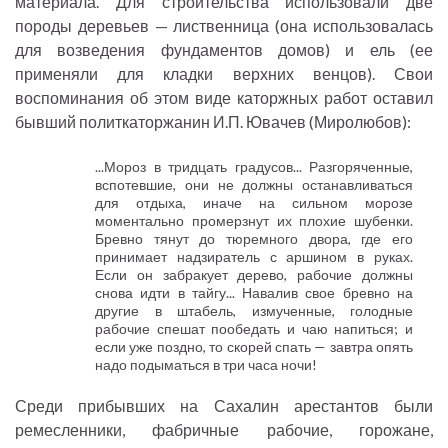
материала. Для строительства использовали две
породы деревьев — лиственница (она использовалась
для возведения фундаментов домов) и ель (ее
применяли для кладки верхних венцов). Свои
воспоминания об этом виде каторжных работ оставил
бывший политкаторжанин И.П. Ювачев (Миролюбов):
...Мороз в тридцать градусов... Разгоряченные,
вспотевшие, они не должны останавливаться
для отдыха, иначе на сильном морозе
моментально промерзнут их плохие шубенки.
Бревно тянут до тюремного двора, где его
принимает надзиратель с аршином в руках.
Если он забракует дерево, рабочие должны
снова идти в тайгу... Навалив свое бревно на
другие в штабель, измученные, голодные
рабочие спешат пообедать и чаю напиться; и
если уже поздно, то скорей спать — завтра опять
надо подыматься в три часа ночи!
Среди прибывших на Сахалин арестантов были
ремесленники, фабричные рабочие, горожане,