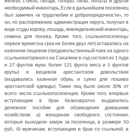
железо, стекло, гвозди, топоры, пилы, лопаты и другой
необходимый инвентарь. Если в дальнейшем поселенец
был замечен «в трудолюбии и добропорядочности», то
он, по распоряжению администрации округа, получал в
виде ссуды корову, лошадь, земледельческий инвентарь,
семена для посева. Кроме того, ссыльнопоселенцы
первое время (на срок не более двух лет) оставались на
казенном пищевом (продовольственный паек на одного
ссыльнокаторжного на Сахалине в год состоял из 1 пуда
и 27 фунтов муки, более 121 фунта мяса и 5 фунтов
крупы) и вещевом арестантском довольствии
(выдавались казенная обувь и сукно для пошива
арестантской одежды). Таких лиц было около 30% от
всего числа ссыльнопоселенцев. Кроме того, впервые
вступающим в брак безвозвратно выдавалось
денежное пособие для обзаведения домашним
хозяйством: а) женщинам свободного состояния,
которые выходили замуж за поселенца, в размере 50
руб.; б) мужчинам, вступающим в брак со ссыльной, в