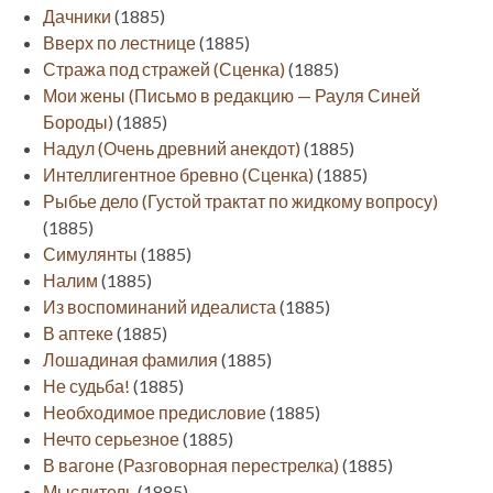
Дачники
(1885)
Вверх по лестнице
(1885)
Стража под стражей (Сценка)
(1885)
Мои жены (Письмо в редакцию — Рауля Синей
Бороды)
(1885)
Надул (Очень древний анекдот)
(1885)
Интеллигентное бревно (Сценка)
(1885)
Рыбье дело (Густой трактат по жидкому вопросу)
(1885)
Симулянты
(1885)
Налим
(1885)
Из воспоминаний идеалиста
(1885)
В аптеке
(1885)
Лошадиная фамилия
(1885)
Не судьба!
(1885)
Необходимое предисловие
(1885)
Нечто серьезное
(1885)
В вагоне (Разговорная перестрелка)
(1885)
Мыслитель
(1885)