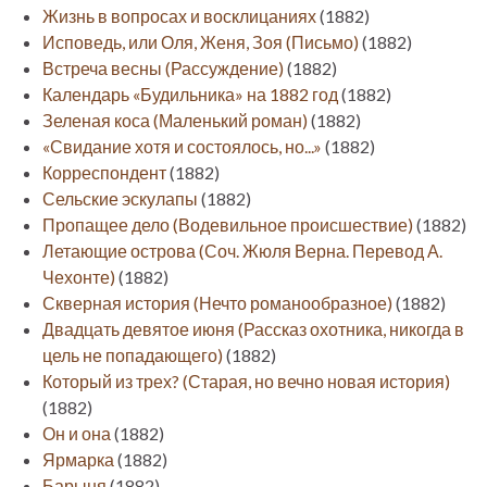
Жизнь в вопросах и восклицаниях
(1882)
Исповедь, или Оля, Женя, Зоя (Письмо)
(1882)
Встреча весны (Рассуждение)
(1882)
Календарь «Будильника» на 1882 год
(1882)
Зеленая коса (Маленький роман)
(1882)
«Свидание хотя и состоялось, но...»
(1882)
Корреспондент
(1882)
Сельские эскулапы
(1882)
Пропащее дело (Водевильное происшествие)
(1882)
Летающие острова (Соч. Жюля Верна. Перевод А.
Чехонте)
(1882)
Скверная история (Нечто романообразное)
(1882)
Двадцать девятое июня (Рассказ охотника, никогда в
цель не попадающего)
(1882)
Который из трех? (Старая, но вечно новая история)
(1882)
Он и она
(1882)
Ярмарка
(1882)
Барыня
(1882)