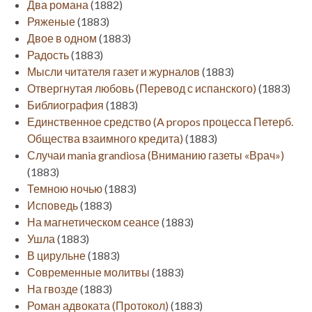
Два романа
(1882)
Ряженые
(1883)
Двое в одном
(1883)
Радость
(1883)
Мысли читателя газет и журналов
(1883)
Отвергнутая любовь (Перевод с испанского)
(1883)
Библиография
(1883)
Единственное средство (A propos процесса Петерб.
Общества взаимного кредита)
(1883)
Случаи mania grandiosa (Вниманию газеты «Врач»)
(1883)
Темною ночью
(1883)
Исповедь
(1883)
На магнетическом сеансе
(1883)
Ушла
(1883)
В цирульне
(1883)
Современные молитвы
(1883)
На гвозде
(1883)
Роман адвоката (Протокол)
(1883)