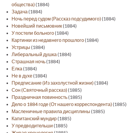
общества)
(1884)
Задача
(1884)
Ночь перед судом (Рассказ подсудимого)
(1884)
Новейший письмовник
(1884)
У постели больного
(1884)
Картинки из недавнего прошлого
(1884)
Устрицы
(1884)
Либеральный душка
(1884)
Страшная ночь
(1884)
Елка
(1884)
Не в духе
(1884)
Предписание (Из захолустной жизни)
(1884)
Сон (Святочный рассказ)
(1885)
Праздничная повинность
(1885)
Дело о 1884 годе (От нашего корреспондента)
(1885)
Масленичные правила дисциплины
(1885)
Капитанский мундир
(1885)
У предводительши
(1885)
Живая хронология
(1885)