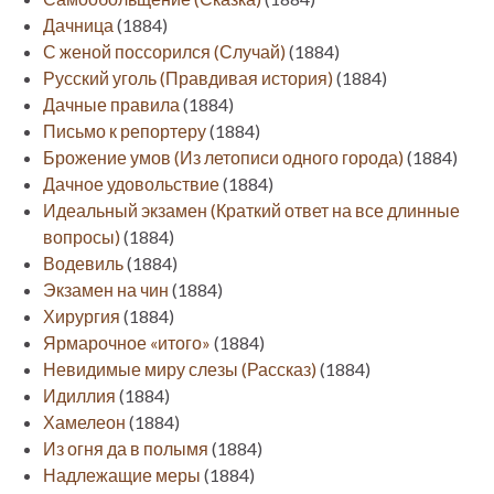
Дачница
(1884)
С женой поссорился (Случай)
(1884)
Русский уголь (Правдивая история)
(1884)
Дачные правила
(1884)
Письмо к репортеру
(1884)
Брожение умов (Из летописи одного города)
(1884)
Дачное удовольствие
(1884)
Идеальный экзамен (Краткий ответ на все длинные
вопросы)
(1884)
Водевиль
(1884)
Экзамен на чин
(1884)
Хирургия
(1884)
Ярмарочное «итого»
(1884)
Невидимые миру слезы (Рассказ)
(1884)
Идиллия
(1884)
Хамелеон
(1884)
Из огня да в полымя
(1884)
Надлежащие меры
(1884)