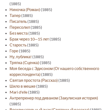
(1885)
Ниночка (Роман)
(1885)
Тапер
(1885)
Писатель
(1885)
Пересолил
(1885)
Без места
(1885)
Брак через 10—15 лет
(1885)
Старость
(1885)
Горе
(1885)
Ну, публика!
(1885)
Тряпка (Сценка)
(1885)
Моя беседа с Эдисоном (От нашего собственного
корреспондента)
(1885)
Святая простота (Рассказ)
(1885)
Шило в мешке
(1885)
Mari d'elle
(1885)
Антрепренер под диваном (Закулисная история)
(1885)
Восклицательный знак (Святочный рассказ)
(1885)