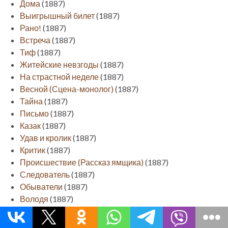
Дома
(1887)
Выигрышный билет
(1887)
Рано!
(1887)
Встреча
(1887)
Тиф
(1887)
Житейские невзгоды
(1887)
На страстной неделе
(1887)
Весной (Сцена-монолог)
(1887)
Тайна
(1887)
Письмо
(1887)
Казак
(1887)
Удав и кролик
(1887)
Критик
(1887)
Происшествие (Рассказ ямщика)
(1887)
Следователь
(1887)
Обыватели
(1887)
Володя
(1887)
Счастье
(1887)
Ненастье
(1887)