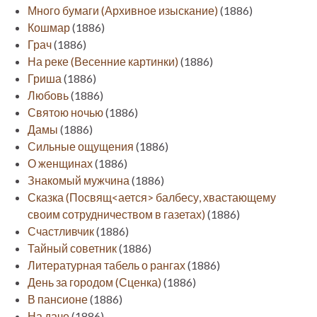
Много бумаги (Архивное изыскание)
(1886)
Кошмар
(1886)
Грач
(1886)
На реке (Весенние картинки)
(1886)
Гриша
(1886)
Любовь
(1886)
Святою ночью
(1886)
Дамы
(1886)
Сильные ощущения
(1886)
О женщинах
(1886)
Знакомый мужчина
(1886)
Сказка (Посвящ<ается> балбесу, хвастающему
своим сотрудничеством в газетах)
(1886)
Счастливчик
(1886)
Тайный советник
(1886)
Литературная табель о рангах
(1886)
День за городом (Сценка)
(1886)
В пансионе
(1886)
На даче
(1886)