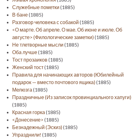
Служебные пометки
(1885)
В бане
(1885)
Разговор человека с собакой
(1885)
<О марте. Об апреле. О мае. Об июне и июле. Об
августе> (Филологические заметки)
(1885)
Не тлетворные мысли
(1885)
Оба лучше
(1885)
Тост прозаиков
(1885)
Женский тост
(1885)
Правила для начинающих авторов (Юбилейный
подарок — вместо почтового ящика)
(1885)
Мелюзга
(1885)
Праздничные (Из записок провинциального хапуги)
(1885)
Красная горка
(1885)
<Донесение>
(1885)
Безнадежный (Эскиз)
(1885)
Упразднили!
(1885)