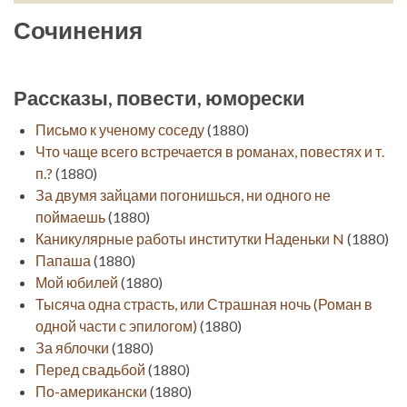
Сочинения
Рассказы, повести, юморески
Письмо к ученому соседу
(1880)
Что чаще всего встречается в романах, повестях и т.
п.?
(1880)
За двумя зайцами погонишься, ни одного не
поймаешь
(1880)
Каникулярные работы институтки Наденьки N
(1880)
Папаша
(1880)
Мой юбилей
(1880)
Тысяча одна страсть, или Страшная ночь (Роман в
одной части с эпилогом)
(1880)
За яблочки
(1880)
Перед свадьбой
(1880)
По-американски
(1880)