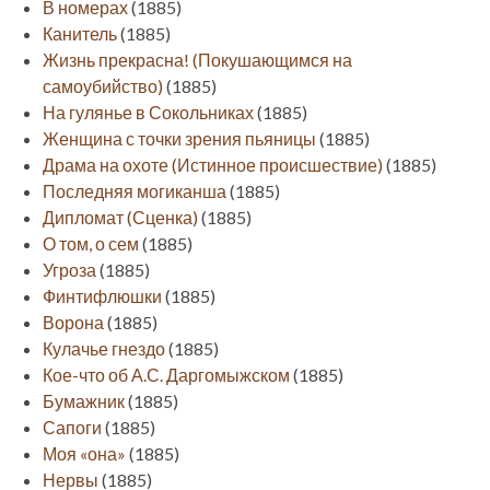
В номерах
(1885)
Канитель
(1885)
Жизнь прекрасна! (Покушающимся на
самоубийство)
(1885)
На гулянье в Сокольниках
(1885)
Женщина с точки зрения пьяницы
(1885)
Драма на охоте (Истинное происшествие)
(1885)
Последняя могиканша
(1885)
Дипломат (Сценка)
(1885)
О том, о сем
(1885)
Угроза
(1885)
Финтифлюшки
(1885)
Ворона
(1885)
Кулачье гнездо
(1885)
Кое-что об А.С. Даргомыжском
(1885)
Бумажник
(1885)
Сапоги
(1885)
Моя «она»
(1885)
Нервы
(1885)