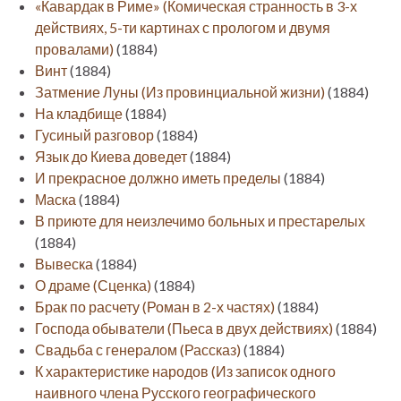
«Кавардак в Риме» (Комическая странность в 3-х
действиях, 5-ти картинах с прологом и двумя
провалами)
(1884)
Винт
(1884)
Затмение Луны (Из провинциальной жизни)
(1884)
На кладбище
(1884)
Гусиный разговор
(1884)
Язык до Киева доведет
(1884)
И прекрасное должно иметь пределы
(1884)
Маска
(1884)
В приюте для неизлечимо больных и престарелых
(1884)
Вывеска
(1884)
О драме (Сценка)
(1884)
Брак по расчету (Роман в 2-х частях)
(1884)
Господа обыватели (Пьеса в двух действиях)
(1884)
Свадьба с генералом (Рассказ)
(1884)
К характеристике народов (Из записок одного
наивного члена Русского географического