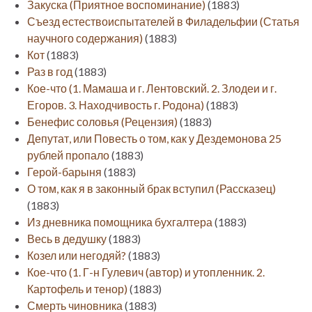
Закуска (Приятное воспоминание)
(1883)
Съезд естествоиспытателей в Филадельфии (Статья
научного содержания)
(1883)
Кот
(1883)
Раз в год
(1883)
Кое-что (1. Мамаша и г. Лентовский. 2. Злодеи и г.
Егоров. 3. Находчивость г. Родона)
(1883)
Бенефис соловья (Рецензия)
(1883)
Депутат, или Повесть о том, как у Дездемонова 25
рублей пропало
(1883)
Герой-барыня
(1883)
О том, как я в законный брак вступил (Рассказец)
(1883)
Из дневника помощника бухгалтера
(1883)
Весь в дедушку
(1883)
Козел или негодяй?
(1883)
Кое-что (1. Г-н Гулевич (автор) и утопленник. 2.
Картофель и тенор)
(1883)
Смерть чиновника
(1883)