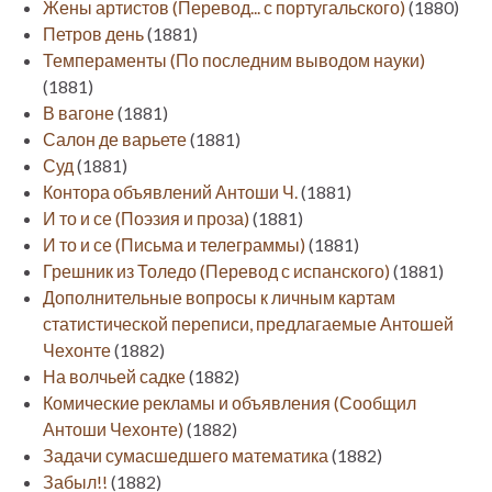
Жены артистов (Перевод... с португальского)
(1880)
Петров день
(1881)
Темпераменты (По последним выводом науки)
(1881)
В вагоне
(1881)
Салон де варьете
(1881)
Суд
(1881)
Контора объявлений Антоши Ч.
(1881)
И то и се (Поэзия и проза)
(1881)
И то и се (Письма и телеграммы)
(1881)
Грешник из Толедо (Перевод с испанского)
(1881)
Дополнительные вопросы к личным картам
статистической переписи, предлагаемые Антошей
Чехонте
(1882)
На волчьей садке
(1882)
Комические рекламы и объявления (Сообщил
Антоши Чехонте)
(1882)
Задачи сумасшедшего математика
(1882)
Забыл!!
(1882)