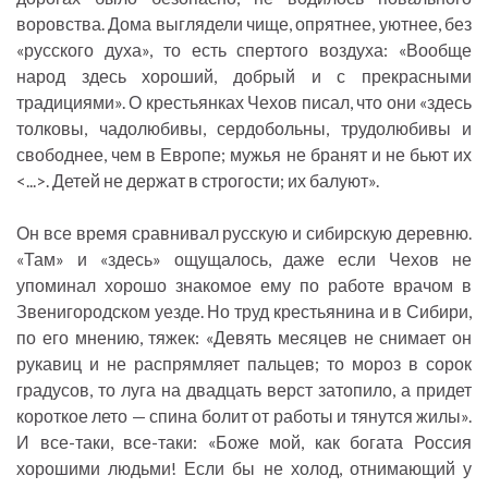
воровства. Дома выглядели чище, опрятнее, уютнее, без
«русского духа», то есть спертого воздуха: «Вообще
народ здесь хороший, добрый и с прекрасными
традициями». О крестьянках Чехов писал, что они «здесь
толковы, чадолюбивы, сердобольны, трудолюбивы и
свободнее, чем в Европе; мужья не бранят и не бьют их
<...>. Детей не держат в строгости; их балуют».
Он все время сравнивал русскую и сибирскую деревню.
«Там» и «здесь» ощущалось, даже если Чехов не
упоминал хорошо знакомое ему по работе врачом в
Звенигородском уезде. Но труд крестьянина и в Сибири,
по его мнению, тяжек: «Девять месяцев не снимает он
рукавиц и не распрямляет пальцев; то мороз в сорок
градусов, то луга на двадцать верст затопило, а придет
короткое лето — спина болит от работы и тянутся жилы».
И все-таки, все-таки: «Боже мой, как богата Россия
хорошими людьми! Если бы не холод, отнимающий у