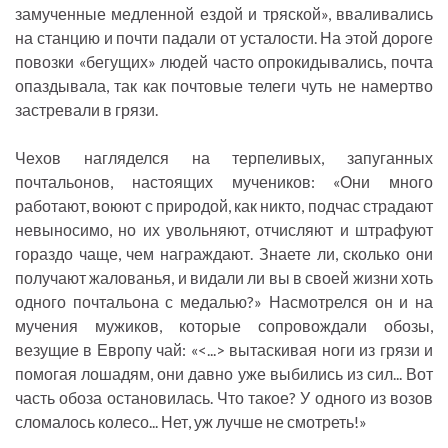
замученные медленной ездой и тряской», вваливались
на станцию и почти падали от усталости. На этой дороге
повозки «бегущих» людей часто опрокидывались, почта
опаздывала, так как почтовые телеги чуть не намертво
застревали в грязи.
Чехов нагляделся на терпеливых, запуганных
почтальонов, настоящих мучеников: «Они много
работают, воюют с природой, как никто, подчас страдают
невыносимо, но их увольняют, отчисляют и штрафуют
гораздо чаще, чем награждают. Знаете ли, сколько они
получают жалованья, и видали ли вы в своей жизни хоть
одного почтальона с медалью?» Насмотрелся он и на
мучения мужиков, которые сопровождали обозы,
везущие в Европу чай: «<...> вытаскивая ноги из грязи и
помогая лошадям, они давно уже выбились из сил... Вот
часть обоза остановилась. Что такое? У одного из возов
сломалось колесо... Нет, уж лучше не смотреть!»