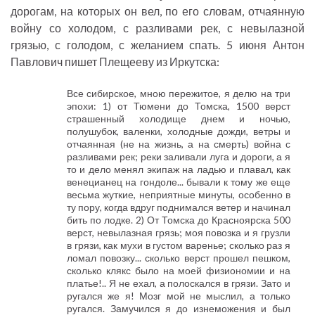
дорогам, на которых он вел, по его словам, отчаянную
войну со холодом, с разливами рек, с невылазной
грязью, с голодом, с желанием спать. 5 июня Антон
Павлович пишет Плещееву из Иркутска:
Все сибирское, мною пережитое, я делю на три
эпохи: 1) от Тюмени до Томска, 1500 верст
страшенный холодище днем и ночью,
полушубок, валенки, холодные дожди, ветры и
отчаянная (не на жизнь, а на смерть) война с
разливами рек; реки заливали луга и дороги, а я
то и дело менял экипаж на ладью и плавал, как
венецианец на гондоле... бывали к тому же еще
весьма жуткие, неприятные минуты, особенно в
ту пору, когда вдруг поднимался ветер и начинал
бить по лодке. 2) От Томска до Красноярска 500
верст, невылазная грязь; моя повозка и я грузли
в грязи, как мухи в густом варенье; сколько раз я
ломал повозку... сколько верст прошел пешком,
сколько клякс было на моей физиономии и на
платье!.. Я не ехал, а полоскался в грязи. Зато и
ругался же я! Мозг мой не мыслил, а только
ругался. Замучился я до изнеможения и был