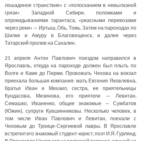
лошадиное странствие» с «полосканием в невылазной
грязи» Западной Сибири, поломками и
опрокидываниями тарантаса, «ужасными перевозами
через реки» — Иртыш, Обь, Томь. Затем на пароходах по
Шилке и Амуру в Благовещенск, и далее через
Татарский пролив на Сахалин.
21 апреля Антон Павлович поездом направился в
Ярославль, откуда на пароходе должен был плыть по
Волге и Каме до Перми. Провожать Чехова на вокзал
приехала большая компания: мать Евгения Яковлевна,
братья Иван и Михаил, сестра, ее приятельницы
Кундасова, Мизинова, его приятели — Левитан,
Семашко, Иваненко, общие знакомые — Сумбатов
(Южин), супруги Кувшинниковы. Несколько человек, в
том числе Иван Павлович и Левитан, поехали с
Чеховым до Троице-Сергиевой лавры. В Ярославле
встретил его знакомый студент-юрист, поэт И.Я. Гурлянд.
В Ярославле Чехов сел на волжский пароход, идущий на