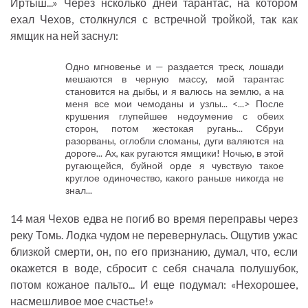
Иртыш...» Через нсколько дней тарантас, на котором
ехал Чехов, столкнулся с встречной тройкой, так как
ямщик на ней заснул:
Одно мгновенье и — раздается треск, лошади
мешаются в черную массу, мой тарантас
становится на дыбы, и я валюсь на землю, а на
меня все мои чемоданы и узлы... <...> После
крушения глупейшее недоумение с обеих
сторон, потом жестокая ругань... Сбруи
разорваны, оглобли сломаны, дуги валяются на
дороге... Ах, как ругаются ямщики! Ночью, в этой
ругающейся, буйной орде я чувствую такое
круглое одиночество, какого раньше никогда не
знал...
14 мая Чехов едва не погиб во время переправы через
реку Томь. Лодка чудом не перевернулась. Ощутив ужас
близкой смерти, он, по его признанию, думал, что, если
окажется в воде, сбросит с себя сначала полушубок,
потом кожаное пальто... И еще подумал: «Нехорошее,
насмешливое мое счастье!»