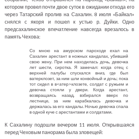
котором провел почти двое суток в ожидании отхода его
через Татарский пролив на Сахалин. 8 июля «Байкал»
снялся с якоря и пошел к устью р. Дуйки. Одно
предсахалинское впечатление навсегда врезалось в
память Чехова:
Со мною на амурском пароходе ехал на
Сахалин арестант в ножных кандалах, убивший
свою жену. При нем находилась дочь, девочка
лет шести, сиротка. Я замечал: когда отец с
верхней палубы спускался вниз, где был
ватерклозет, за ним шли конвойный и дочь; пока
тот сидел в в<атер>клозете, солдат с ружьем и
девочка стояли у двери. Когда арестант,
возвращаясь назад, взбирался вверх по
лестнице, за ним карабкалась девочка и
держалась за его кандалы. Ночью девочка спала
в одной куче с арестантами и солдатами.
К Сахалину подошли вечером 11 июля. Открывшаяся
перед Чеховым панорама была зловещей: