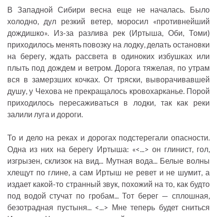
В Западной Сибири весна еще не началась. Было
холодно, дул резкий ветер, моросил «противнейший
дождишко». Из-за разлива рек (Иртыша, Оби, Томи)
приходилось менять повозку на лодку, делать остановки
на берегу, ждать рассвета в одиноких избушках или
плыть под дождем и ветром. Дорога тяжелая, по утрам
вся в замерзших кочках. От тряски, выворачивавшей
душу, у Чехова не прекращалось кровохарканье. Порой
приходилось пересаживаться в лодки, так как реки
залили луга и дороги.
То и дело на реках и дорогах подстерегали опасности.
Одна из них на берегу Иртыша: «<...> он глинист, гол,
изгрызен, склизок на вид... Мутная вода... Белые волны
хлещут по глине, а сам Иртыш не ревет и не шумит, а
издает какой-то странный звук, похожий на то, как будто
под водой стучат по гробам... Тот берег — сплошная,
безотрадная пустыня... <...> Мне теперь будет сниться