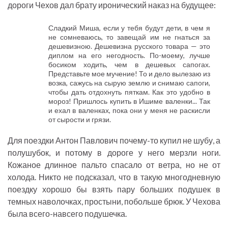
дороги Чехов дал брату иронический наказ на будущее:
Сладкий Миша, если у тебя будут дети, в чем я
не сомневаюсь, то завещай им не гнаться за
дешевизною. Дешевизна русского товара — это
диплом на его негодность. По-моему, лучше
босиком ходить, чем в дешевых сапогах.
Представьте мое мучение! То и дело вылезаю из
возка, сажусь на сырую землю и снимаю сапоги,
чтобы дать отдохнуть пяткам. Как это удобно в
мороз! Пришлось купить в Ишиме валенки... Так
и ехал в валенках, пока они у меня не раскисли
от сырости и грязи.
Для поездки Антон Павлович почему-то купил не шубу, а
полушубок, и потому в дороге у него мерзли ноги.
Кожаное длинное пальто спасало от ветра, но не от
холода. Никто не подсказал, что в такую многодневную
поездку хорошо бы взять пару больших подушек в
темных наволочках, простыни, побольше брюк. У Чехова
была всего-навсего подушечка.