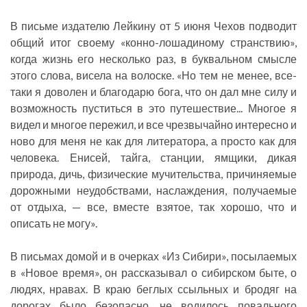
В письме издателю Лейкину от 5 июня Чехов подводит
общий итог своему «конно-лошадиному странствию»,
когда жизнь его несколько раз, в буквальном смысле
этого слова, висела на волоске. «Но тем не менее, все-
таки я доволен и благодарю бога, что он дал мне силу и
возможность пуститься в это путешествие... Многое я
видел и многое пережил, и все чрезвычайно интересно и
ново для меня не как для литератора, а просто как для
человека. Енисей, тайга, станции, ямщики, дикая
природа, дичь, физические мучительства, причиняемые
дорожными неудобствами, наслаждения, получаемые
от отдыха, — все, вместе взятое, так хорошо, что и
описать не могу».
В письмах домой и в очерках «Из Сибири», посылаемых
в «Новое время», он рассказывал о сибирском быте, о
людях, нравах. В краю беглых ссыльных и бродяг на
дорогах было безопасно, не водилось повального