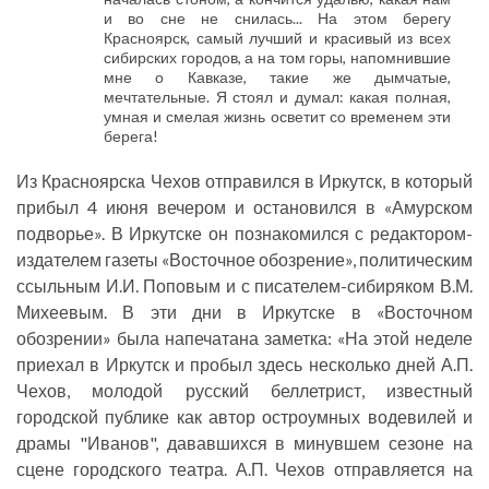
и во сне не снилась... На этом берегу
Красноярск, самый лучший и красивый из всех
сибирских городов, а на том горы, напомнившие
мне о Кавказе, такие же дымчатые,
мечтательные. Я стоял и думал: какая полная,
умная и смелая жизнь осветит со временем эти
берега!
Из Красноярска Чехов отправился в Иркутск, в который
прибыл 4 июня вечером и остановился в «Амурском
подворье». В Иркутске он познакомился с редактором-
издателем газеты «Восточное обозрение», политическим
ссыльным И.И. Поповым и с писателем-сибиряком В.М.
Михеевым. В эти дни в Иркутске в «Восточном
обозрении» была напечатана заметка: «На этой неделе
приехал в Иркутск и пробыл здесь несколько дней А.П.
Чехов, молодой русский беллетрист, известный
городской публике как автор остроумных водевилей и
драмы "Иванов", дававшихся в минувшем сезоне на
сцене городского театра. А.П. Чехов отправляется на