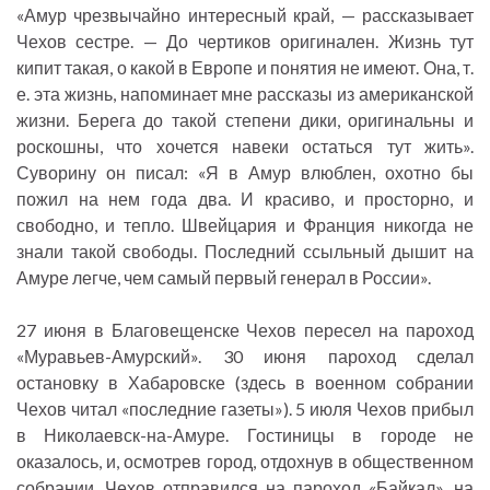
«Амур чрезвычайно интересный край, — рассказывает
Чехов сестре. — До чертиков оригинален. Жизнь тут
кипит такая, о какой в Европе и понятия не имеют. Она, т.
е. эта жизнь, напоминает мне рассказы из американской
жизни. Берега до такой степени дики, оригинальны и
роскошны, что хочется навеки остаться тут жить».
Суворину он писал: «Я в Амур влюблен, охотно бы
пожил на нем года два. И красиво, и просторно, и
свободно, и тепло. Швейцария и Франция никогда не
знали такой свободы. Последний ссыльный дышит на
Амуре легче, чем самый первый генерал в России».
27 июня в Благовещенске Чехов пересел на пароход
«Муравьев-Амурский». 30 июня пароход сделал
остановку в Хабаровске (здесь в военном собрании
Чехов читал «последние газеты»). 5 июля Чехов прибыл
в Николаевск-на-Амуре. Гостиницы в городе не
оказалось, и, осмотрев город, отдохнув в общественном
собрании, Чехов отправился на пароход «Байкал», на