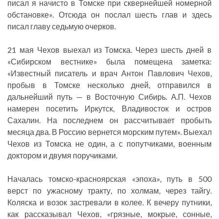
писал я начисто в Томске при сквернейшей номерной
обстановке». Отсюда он послал шесть глав и здесь
писал главу седьмую очерков.
21 мая Чехов выехал из Томска. Через шесть дней в
«Сибирском вестнике» была помещена заметка:
«Известный писатель и врач Антон Павлович Чехов,
пробыв в Томске несколько дней, отправился в
дальнейший путь — в Восточную Сибирь. А.П. Чехов
намерен посетить Иркутск, Владивосток и остров
Сахалин. На последнем он рассчитывает пробыть
месяца два. В Россию вернется морским путем». Выехал
Чехов из Томска не один, а с попутчиками, военным
доктором и двумя поручиками.
Началась томско-красноярская «эпоха», путь в 500
верст по ужасному тракту, по холмам, через тайгу.
Коляска и возок застревали в колее. К вечеру путники,
как рассказывал Чехов, «грязные, мокрые, сонные,