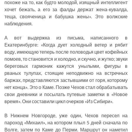
похоже на то, как будто молодой, изящный интеллигент
хочет бежать, а его за фалды держат жена-кувалда,
теща, свояченица и бабушка жены». Это волжские
наблюдения.
А вот выдержка из письма, написанного в
Екатеринбурге: «Когда дует холодный ветер и рябит
воду, имеющую теперь после половодья цвет кофейных
помоев, то становится и холодно, и скучно, и жутко; звуки
береговых гармоник кажутся унылыми, фигуры в
рваных тулупах, стоящие неподвижно на встречных
баржах, представляются застывшими от горя, которому
нет конца». Это о Каме. Позже Чехов стал обрабатывать
свои дневники и посылать путевые заметки в «Новое
время». Они составили цикл очерков «Из Сибири».
В Нижнем Новгороде, уже один, Чехов пересел на
пароход «Михаил», на котором плыл 5 дней сначала по
Волге, затем по Каме до Перми. Маршрут он наметил