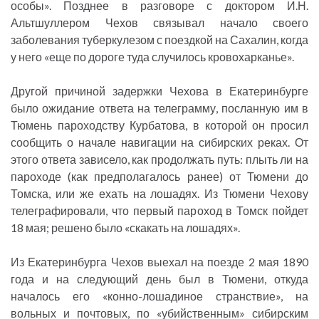
особы». Позднее в разговоре с доктором И.Н.
Альтшуллером Чехов связывал начало своего
заболевания туберкулезом с поездкой на Сахалин, когда
у него «еще по дороге туда случилось кровохарканье».
Другой причиной задержки Чехова в Екатеринбурге
было ожидание ответа на телеграмму, посланную им в
Тюмень пароходству Курбатова, в которой он просил
сообщить о начале навигации на сибирских реках. От
этого ответа зависело, как продолжать путь: плыть ли на
пароходе (как предполагалось ранее) от Тюмени до
Томска, или же ехать на лошадях. Из Тюмени Чехову
телеграфировали, что первый пароход в Томск пойдет
18 мая; решено было «скакать на лошадях».
Из Екатеринбурга Чехов выехал на поезде 2 мая 1890
года и на следующий день был в Тюмени, откуда
началось его «конно-лошадиное странствие», на
вольных и почтовых, по «убийственным» сибирским