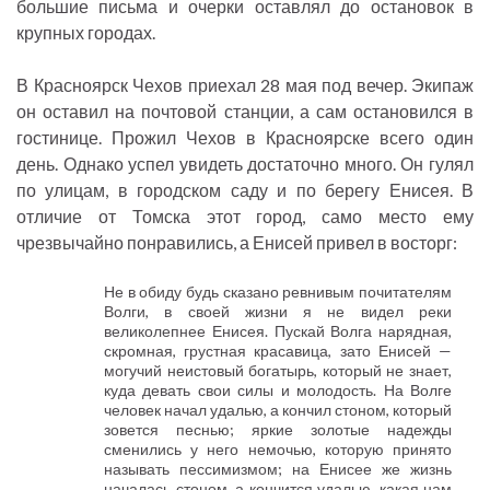
большие письма и очерки оставлял до остановок в
крупных городах.
В Красноярск Чехов приехал 28 мая под вечер. Экипаж
он оставил на почтовой станции, а сам остановился в
гостинице. Прожил Чехов в Красноярске всего один
день. Однако успел увидеть достаточно много. Он гулял
по улицам, в городском саду и по берегу Енисея. В
отличие от Томска этот город, само место ему
чрезвычайно понравились, а Енисей привел в восторг:
Не в обиду будь сказано ревнивым почитателям
Волги, в своей жизни я не видел реки
великолепнее Енисея. Пускай Волга нарядная,
скромная, грустная красавица, зато Енисей —
могучий неистовый богатырь, который не знает,
куда девать свои силы и молодость. На Волге
человек начал удалью, а кончил стоном, который
зовется песнью; яркие золотые надежды
сменились у него немочью, которую принято
называть пессимизмом; на Енисее же жизнь
началась стоном, а кончится удалью, какая нам