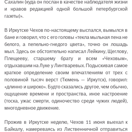
Сахалин (куда он послан в качестве наблюдателя жизни
и нравов редакцией одной большой петербургской
газеты)».
В Иркутске Чехов по-настоящему выспался, вымылся в
бане и говорил, что с его головы «текла мыльная пена не
белого, а пепельно-гнедого цвета», точно он лошадь
мыл. Здесь он обстоятельно написал Лейкину, Щеглову,
Плещееву, старшему брату и всем «Чеховым»,
отдыхавшим на Луке у Линтваревых. Подыскивая самое
краткое определение своим впечатлениям от трех с
половиной тысяч верст (Тюмень — Иркутск), говорил:
«длинно и широко». Будто сказались другое, чем обычно,
ощущение времени и пространства, иное настроение
(тоска, ужас смерти, одиночество среди чужих людей),
многодневное движение.
Прожив в Иркутске неделю, Чехов 11 июня выехал к
Байкалу, намереваясь из Лиственничной отправиться