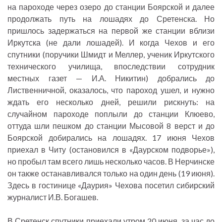
на пароходе через озеро до станции Боярской и далее
продолжать путь на лошадях до Сретенска. Но
пришлось задержаться на первой же станции вблизи
Иркутска (не дали лошадей). И когда Чехов и его
спутники (поручики Шмидт и Меллер, ученик Иркутского
технического училища, впоследствии сотрудник
местных газет — И.А. Никитин) добрались до
Лиственничной, оказалось, что пароход ушел, и нужно
ждать его несколько дней, решили рискнуть: на
случайном пароходе поплыли до станции Клюево,
оттуда шли пешком до станции Мысовой 8 верст и до
Боярской добирались на лошадях. 17 июня Чехов
приехал в Читу (остановился в «Даурском подворье»),
но пробыл там всего лишь несколько часов. В Нерчинске
он также останавливался только на один день (19 июня).
Здесь в гостинице «Даурия» Чехова посетил сибирский
журналист И.В. Богашев.
В Сретенск спутники приехали утром 20 июня, за час до