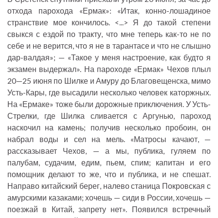
отхода парохода «Ермак»: «Итак, конно-лошадиное
странствие мое кончилось. <...> Я до такой степени
свыкся с ездой по тракту, что мне теперь как-то не по
себе и не верится, что я не в тарантасе и что не слышно
дар-валдая»; — «Такое у меня настроение, как будто я
экзамен выдержал». На пароходе «Ермак» Чехов плыл
20—25 июня по Шилке и Амуру до Благовещенска, мимо
Усть-Кары, где высадили несколько человек каторжных.
На «Ермаке» тоже были дорожные приключения. У Усть-
Стрелки, где Шилка сливается с Аргунью, пароход
наскочил на камень; получив несколько пробоин, он
набрал воды и сел на мель. «Матросы качают, —
рассказывает Чехов, — а мы, публика, гуляем по
палубам, судачим, едим, пьем, спим; капитан и его
помощник делают то же, что и публика, и не спешат.
Направо китайский берег, налево станица Покровская с
амурскими казаками; хочешь — сиди в России, хочешь —
поезжай в Китай, запрету нет». Появился встречный