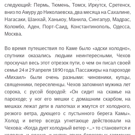
следующий: Пермь, Тюмень, Томск, Иркутск, Сретенск,
вниз по Амуру до Николаевска, два месяца на Сахалине,
Нагасаки, Шанхай, Ханькоу, Манила, Сингапур, Мадрас,
Коломбо, Аден, Порт-Саид, Константинополь, Одесса,
Москва.
Во время путешествия по Каме было «адски холодно»,
спутники оказались людьми неинтересными, Чехов
проскучал весь этот отрезок пути, о чем он писал своей
семье 24 и 29 апреля 1890 года. Пассажиры на пароходе
«Михаил» были очень разными: чиновники, купцы,
священники, переселенцы. Чехов запомнил мужика лет
сорока, с русой бородой: «Он сидит на скамье на
пароходе; у ног его мешки с домашним скарбом, на
мешках лежат дети в лапотках и жмутся от холодного,
резкого ветра, дующего с пустынного берега Камы».
Холод и ветер всегда угнетающе действовали на
Чехова: «Когда дует холодный ветер <...> то становится и
холодно, и скучно, и жутко; звуки береговых гармоник