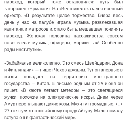
пароход, который тоже остановился: путь был
загорожен «Ермаком». На «Вестнике» оказался военный
оркестр. «В результате целое торжество. Вчера весь
день у нас на палубе играла музыка, развлекавшая
капитана и матросов и, стало быть, мешавшая починять
пароход. Женская половина пассажирства совсем
повеселела: музыка, офицеры, моряки... ах! Особенно
рады институтки».
«Забайкалье великолепно. Это смесь Швейцарии, Дона
и Финляндии», — пишет Чехов друзьям. Тут он впервые в
жизни попадает на территорию иностранного
государства — Китая. В письме родным от 29 июня он
пишет: «В каюте летают метеоры — это светящиеся
жучки, похожие на электрические искры. Днем через
Амур переплывают дикие козы. Мухи тут громадные. <...>
27-го я гулял по китайскому городу Айгуну. Мало-помалу
вступаю я в фантастический мир».