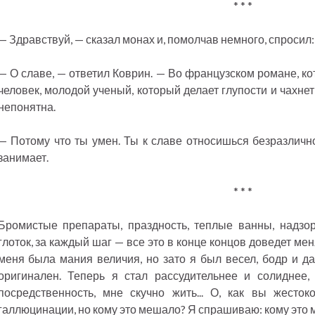
* * *
— Здравствуй, — сказал монах и, помолчав немного, спросил
— О славе, — ответил Коврин. — Во французском романе, ко
человек, молодой ученый, который делает глупости и чахнет 
непонятна.
— Потому что ты умен. Ты к славе относишься безразлично,
занимает.
* * *
Бромистые препараты, праздность, теплые ванны, надзо
глоток, за каждый шаг — все это в конце концов доведет мен
меня была мания величия, но зато я был весел, бодр и да
оригинален. Теперь я стал рассудительнее и солиднее, 
посредственность, мне скучно жить... О, как вы жесто
галлюцинации, но кому это мешало? Я спрашиваю: кому это