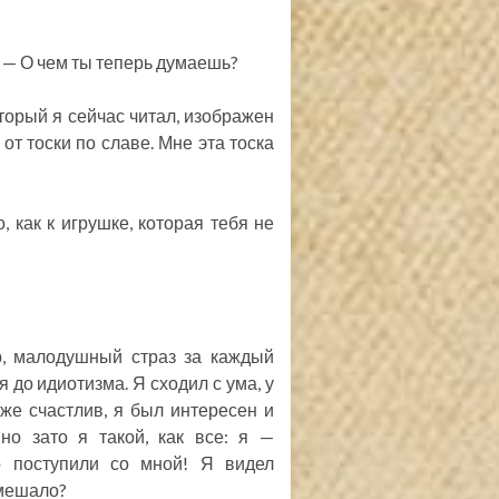
: — О чем ты теперь думаешь?
торый я сейчас читал, изображен
от тоски по славе. Мне эта тоска
 как к игрушке, которая тебя не
р, малодушный страз за каждый
я до идиотизма. Я сходил с ума, у
же счастлив, я был интересен и
но зато я такой, как все: я —
ко поступили со мной! Я видел
 мешало?