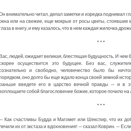
Он внимательно читал, делал заметки и изредка поднимал гл
окна или на свежие, еще мокрые от росы цветы, стоявшие в
глаза в книгу, и ему казалось, что в нем каждая жилочка дрож
* * *
Вас, людей, ожидает великая, блестящая будущность. И чем б
скорее осуществится это будущее. Без вас, служите
сознательно и свободно, человечество было бы ничто
порядком, оно долго бы еще ждало конца своей земной истор
раньше введете его в царство вечной правды — и в э
воплощаете собой благословение божие, которое почило на 
* * *
— Как счастливы Будда и Магомет или Шекспир, что их до
лечили их от экстаза и вдохновения! — сказал Коврин. — Ес