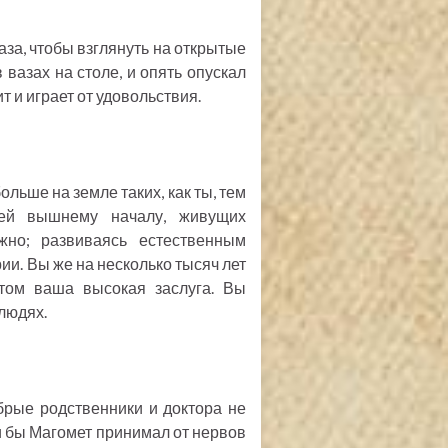
аза, чтобы взглянуть на открытые
 вазах на столе, и опять опускал
ит и играет от удовольствия.
ольше на земле таких, как ты, тем
лей вышнему началу, живущих
жно; развиваясь естественным
ии. Вы же на несколько тысяч лет
том ваша высокая заслуга. Вы
людях.
брые родственники и доктора не
ли бы Магомет принимал от нервов