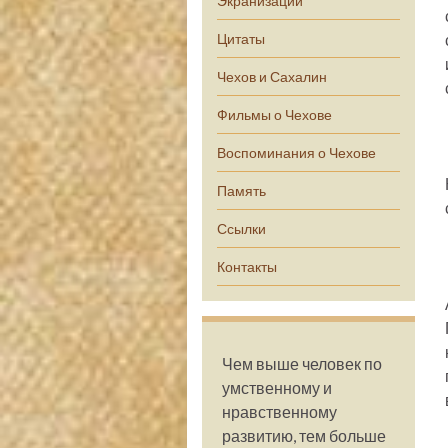
Экранизации
Цитаты
Чехов и Сахалин
Фильмы о Чехове
Воспоминания о Чехове
Память
Ссылки
Контакты
Чем выше человек по
умственному и
нравственному
развитию, тем больше