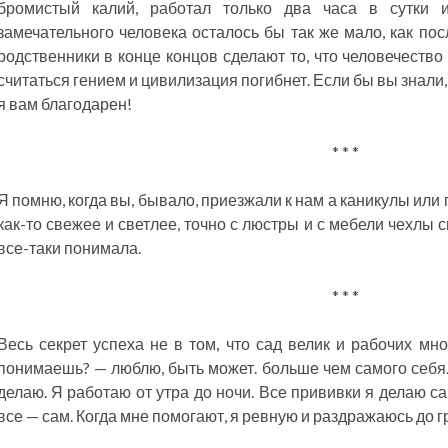
бромистый калий, работал только два часа в сутки 
замечательного человека осталось бы так же мало, как пос
родственники в конце концов сделают то, что человечество
считаться гением и цивилизация погибнет. Если бы вы знали,
я вам благодарен!
* * *
Я помню, когда вы, бывало, приезжали к нам а каникулы или 
как-то свежее и светлее, точно с люстры и с мебели чехлы 
все-таки понимала.
* * *
Весь секрет успеха не в том, что сад велик и рабочих мно
понимаешь? — люблю, быть может. больше чем самого себя.
делаю. Я работаю от утра до ночи. Все прививки я делаю са
все — сам. Когда мне помогают, я ревную и раздражаюсь до г