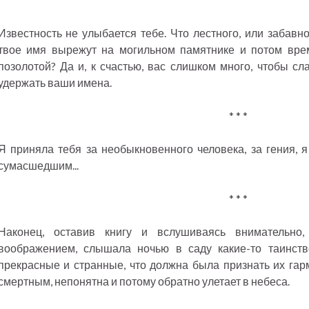
Известность не улыбается тебе. Что лестного, или забавно
твое имя вырежут на могильном памятнике и потом врем
позолотой? Да и, к счастью, вас слишком много, чтобы сл
удержать ваши имена.
* * *
Я приняла тебя за необыкновенного человека, за гения, я
сумасшедшим...
* * *
Наконец, оставив книгу и вслушиваясь внимательно,
воображением, слышала ночью в саду какие-то таинств
прекрасные и странные, что должна была признать их гар
смертным, непонятна и потому обратно улетает в небеса.