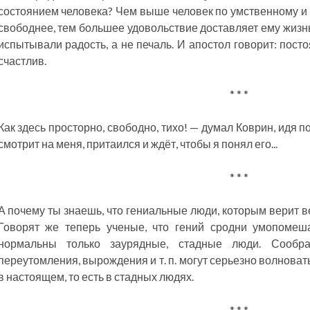
состоянием человека? Чем выше человек по умственному и 
свободнее, тем большее удовольствие доставляет ему жизнь
испытывали радость, а не печаль. И апостол говорит: пост
счастлив.
* * *
Как здесь просторно, свободно, тихо! — думал Коврин, идя п
смотрит на меня, притаился и ждёт, чтобы я понял его...
* * *
А почему ты знаешь, что гениальные люди, которым верит в
Говорят же теперь ученые, что гений сродни умопомеша
нормальны только заурядные, стадные люди. Сообра
переутомления, вырождения и т. п. могут серьезно волновать
в настоящем, то есть в стадных людях.
* * *