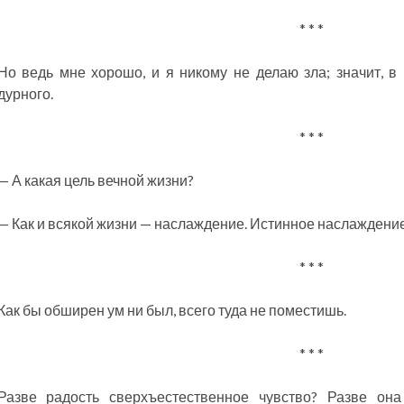
* * *
Но ведь мне хорошо, и я никому не делаю зла; значит, в
дурного.
* * *
— А какая цель вечной жизни?
— Как и всякой жизни — наслаждение. Истинное наслаждение
* * *
Как бы обширен ум ни был, всего туда не поместишь.
* * *
Разве радость сверхъестественное чувство? Разве о