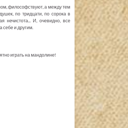
жном, философствуют, а между тем
душек, по тридцати, по сорока в
я нечистота... И, очевидно, все
а себе и другим.
иятно играть на мандолине!