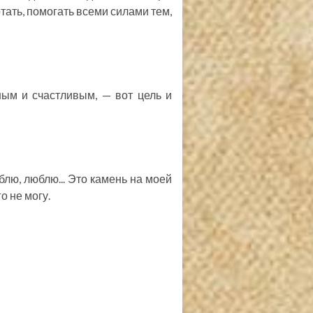
отать, помогать всеми силами тем,
ным и счастливым, — вот цель и
юблю, люблю... Это камень на моей
о не могу.