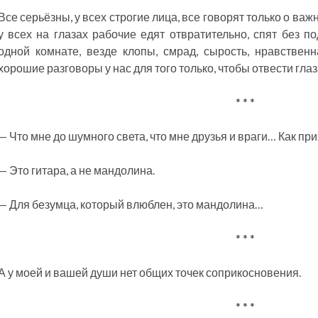
Все серьёзны, у всех строгие лица, все говорят только о ва
у всех на глазах рабочие едят отвратительно, спят без по
одной комнате, везде клопы, смрад, сырость, нравственна
хорошие разговоры у нас для того только, чтобы отвести глаз
* * *
— Что мне до шумного света, что мне друзья и враги… Как пр
— Это гитара, а не мандолина.
— Для безумца, который влюблен, это мандолина…
* * *
А у моей и вашей души нет общих точек соприкосновения.
* * *