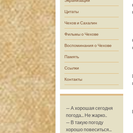
Экранизации
Цитаты
Чехов и Сахалин
Фильмы о Чехове
Воспоминания о Чехове
Память
Ссылки
Контакты
— А хорошая сегодня
погода... Не жарко..
— В такую погоду
хорошо повеситься...