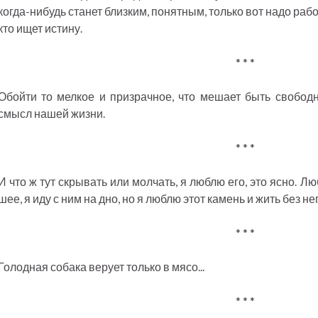
когда-нибудь станет близким, понятным, только вот надо раб
кто ищет истину.
* * *
Обойти то мелкое и призрачное, что мешает быть свобод
смысл нашей жизни.
* * *
И что ж тут скрывать или молчать, я люблю его, это ясно. Л
шее, я иду с ним на дно, но я люблю этот камень и жить без нег
* * *
Голодная собака верует только в мясо...
* * *