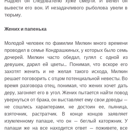
Надоел он следователю хуже смерти. И велел он
вывести его вон. И незадачливого рыболова увели в
тюрьму.
Жених и папенька
Молодой человек по фамилии Милкин много времени
проводил в семье Кондрашкиных, у которых было семь
дочерей. Милкин часто обедал, гулял с одной из
девушек, дарил ей цветы... Понимая, что вскоре его
захотят женить и не желая такого исхода, Милкин
решает поговорить с отцом потенциальной невесты. Во
время разговора отец, понимая, что жених хочет дать
деру, загоняет его в угол. Жених пытается найти повод
увернуться от брака, он выставляет ему свои доводы —
не сошлись характерами, не достоин ее, пьяница,
взяточник, растратчик. В конце концов заявляет
изумленному папаше, что он — беглый каторжник. У
папаши же на все находится ответ — поживете, все