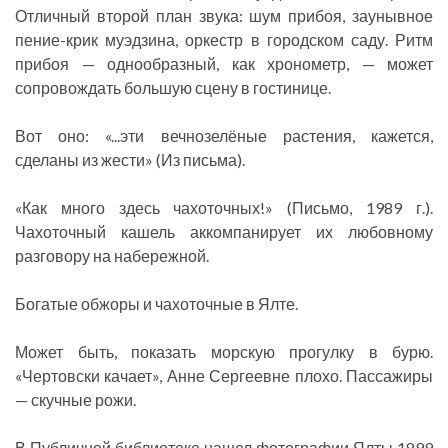
Отличный второй план звука: шум прибоя, заунывное
пение-крик муэдзина, оркестр в городском саду. Ритм
прибоя — однообразный, как хронометр, — может
сопровождать большую сцену в гостинице.
Вот оно: «...эти вечнозелёные растения, кажется,
сделаны из жести» (Из письма).
«Как много здесь чахоточных!» (Письмо, 1989 г.).
Чахоточный кашель аккомпанирует их любовному
разговору на набережной.
Богатые обжоры и чахоточные в Ялте.
Может быть, показать морскую прогулку в бурю.
«Чертовски качает», Анне Сергеевне плохо. Пассажиры
— скучные рожи.
В Публичной библиотеке нашел фотографии Ялты 1899