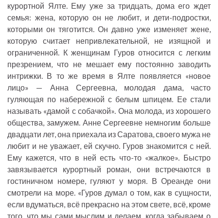
курортной Ялте. Ему уже за тридцать, дома его ждет
семья: жена, которую он не любит, и дети-подростки,
которыми он тяготится. Он давно уже изменяет жене,
которую считает непривлекательной, не изящной и
ограниченной. К женщинам Гуров относится с легким
презрением, что не мешает ему постоянно заводить
интрижки. В то же время в Ялте появляется «новое
лицо» — Анна Сергеевна, молодая дама, часто
гуляющая по набережной с белым шпицем. Ее стали
называть «дамой с собачкой». Она молода, из хорошего
общества, замужем. Анне Сергеевне немногим больше
двадцати лет, она приехала из Саратова, своего мужа не
любит и не уважает, ей скучно. Гуров знакомится с ней.
Ему кажется, что в ней есть что-то «жалкое». Быстро
завязывается курортный роман, они встречаются в
гостиничном номере, гуляют у моря. В Ореанде они
смотрели на море. «Гуров думал о том, как в сущности,
если вдуматься, всё прекрасно на этом свете, всё, кроме
того, что мы сами мыслим и делаем, когда забываем о