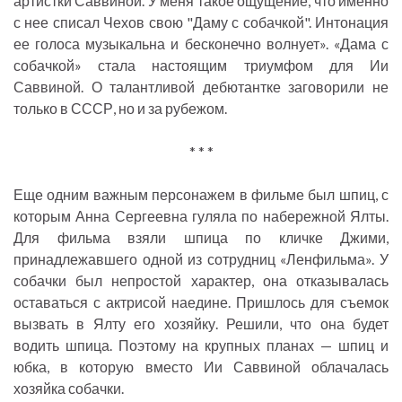
артистки Саввиной. У меня такое ощущение, что именно
с нее списал Чехов свою "Даму с собачкой". Интонация
ее голоса музыкальна и бесконечно волнует». «Дама с
собачкой» стала настоящим триумфом для Ии
Саввиной. О талантливой дебютантке заговорили не
только в СССР, но и за рубежом.
* * *
Еще одним важным персонажем в фильме был шпиц, с
которым Анна Сергеевна гуляла по набережной Ялты.
Для фильма взяли шпица по кличке Джими,
принадлежавшего одной из сотрудниц «Ленфильма». У
собачки был непростой характер, она отказывалась
оставаться с актрисой наедине. Пришлось для съемок
вызвать в Ялту его хозяйку. Решили, что она будет
водить шпица. Поэтому на крупных планах — шпиц и
юбка, в которую вместо Ии Саввиной облачалась
хозяйка собачки.