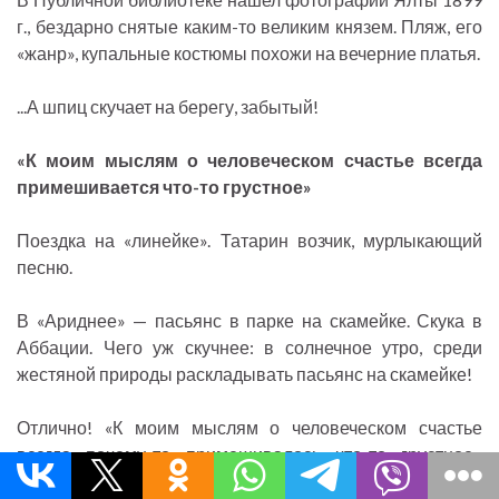
г., бездарно снятые каким-то великим князем. Пляж, его
«жанр», купальные костюмы похожи на вечерние платья.
...А шпиц скучает на берегу, забытый!
«К моим мыслям о человеческом счастье всегда
примешивается что-то грустное»
Поездка на «линейке». Татарин возчик, мурлыкающий
песню.
В «Ариднее» — пасьянс в парке на скамейке. Скука в
Аббации. Чего уж скучнее: в солнечное утро, среди
жестяной природы раскладывать пасьянс на скамейке!
Отлично! «К моим мыслям о человеческом счастье
всегда почему-то примешивалось что-то грустное»
(«Крыжовник»). Какую это дает верную интонацию —