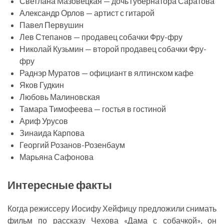
Светлана Мазовецкая — дочь губернатора Саратова
Александр Орлов — артист с гитарой
Павел Первушин
Лев Степанов — продавец собачки Фру-фру
Николай Кузьмин — второй продавец собачки Фру-
фру
Раднэр Муратов — официант в ялтинском кафе
Яков Гудкин
Любовь Малиновская
Тамара Тимофеева — гостья в гостиной
Ариф Урусов
Зинаида Карпова
Георгий Розанов-Розенбаум
Марьяна Сафонова
Интересные факты
Когда режиссеру Иосифу Хейфицу предложили снимать
фильм по рассказу Чехова «Дама с собачкой», он