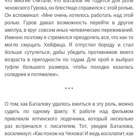
что многие считали, что Баталов не годится для роли
чеховского Гурова, он блестяще справился с этой ролью.
Он вспоминал: «Мне очень хотелось работать над этой
ролью. Гуров давал возможность перейти в другое
амплуа, в круг совсем иных человеческих переживаний.
Именно поэтому я стремился преодолеть все, что как-то
могло смущать Хейфица. Я отпустил бороду и стал
больше сутулиться, дабы убедить противников моего
возраста в пригодности по годам. Для проб я выбрал
туфли большего размера, чтобы походка казалась
солиднее и потяжелее».
* * *
О том, как Баталову удалось вжиться в эту роль, можно
судить по одному факту. К работе над фильмом
привлекли ялтинского лодочника, который несколько
раз встречался с писателем. Тот, увидев Баталова,
воскликнул: «Как похож на Чехова! И ведь косолапит, как