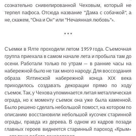
сознательно снивелированной Чеховым, который не
терпел пафоса. Отсюда название "Дама с собачкой", а
не, скажем, "Она и Он" или "Нечаянная любовь"».
* * *
Съемки в Ялте проходили летом 1959 года. Съемочная
группа приехала в самом начале лета и пробыла там до
осени. Работали только по утрам — в ранние часы на
набережной было не так много народу. Для воссоздания
образа Ялтинской набережной конца XIX века
приходилось создавать декорации прямо по ходу
съемок. Так, у Чехова упоминается литая металлическая
ограда, но к моменту съемок она уже была каменной.
Было решено сделать небольшой помост, на котором по
описанию восстановили небольшой кусочек старинной
ограды, правда из дерева. В одном из кадров позади
главных героев виднеется старинный пароход «Крым»