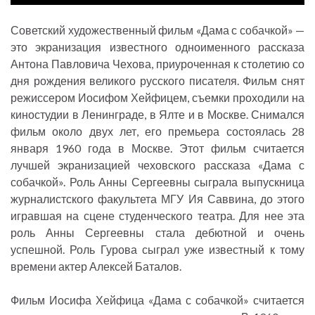
P
M
S
P
E
l
u
e
I
n
Советский художественный фильм «Дама с собачкой» —
a
t
t
P
t
это экранизация известного одноименного рассказа
y
e
t
e
Антона Павловича Чехова, приуроченная к столетию со
дня рождения великого русского писателя. Фильм снят
i
r
режиссером Иосифом Хейфицем, съемки проходили на
n
f
киностудии в Ленинграде, в Ялте и в Москве. Снимался
g
u
фильм около двух лет, его премьера состоялась 28
s
l
января 1960 года в Москве. Этот фильм считается
l
лучшей экранизацией чеховского рассказа «Дама с
s
собачкой». Роль Анны Сергеевны сыграла выпускница
c
журналистского факультета МГУ Ия Саввина, до этого
r
игравшая на сцене студенческого театра. Для нее эта
роль Анны Сергеевны стала дебютной и очень
e
успешной. Роль Гурова сыграл уже известный к тому
e
времени актер Алексей Баталов.
n
Фильм Иосифа Хейфица «Дама с собачкой» считается