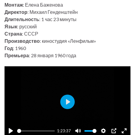
Монтаж
: Елена Баженова
Директор
: Михаил Генденштейн
Длительность
: 1 час 23 минуты
Язык
: русский
Страна
: СССР
Производство
: киностудия «Ленфильм»
Год
: 1960
Премьера
: 28 января 1960 года
P
l
a
1:23:37
y