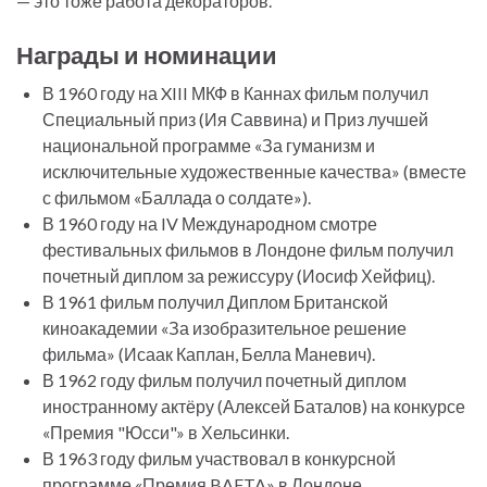
— это тоже работа декораторов.
Награды и номинации
В 1960 году на XIII МКФ в Каннах фильм получил
Специальный приз (Ия Саввина) и Приз лучшей
национальной программе «За гуманизм и
исключительные художественные качества» (вместе
с фильмом «Баллада о солдате»).
В 1960 году на IV Международном смотре
фестивальных фильмов в Лондоне фильм получил
почетный диплом за режиссуру (Иосиф Хейфиц).
В 1961 фильм получил Диплом Британской
киноакадемии «За изобразительное решение
фильма» (Исаак Каплан, Белла Маневич).
В 1962 году фильм получил почетный диплом
иностранному актёру (Алексей Баталов) на конкурсе
«Премия "Юсси"» в Хельсинки.
В 1963 году фильм участвовал в конкурсной
программе «Премия BAFTA» в Лондоне.