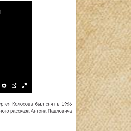
S
P
E
e
I
n
ргея Колосова был снят в 1966
t
P
t
ного рассказа Антона Павловича
t
e
i
r