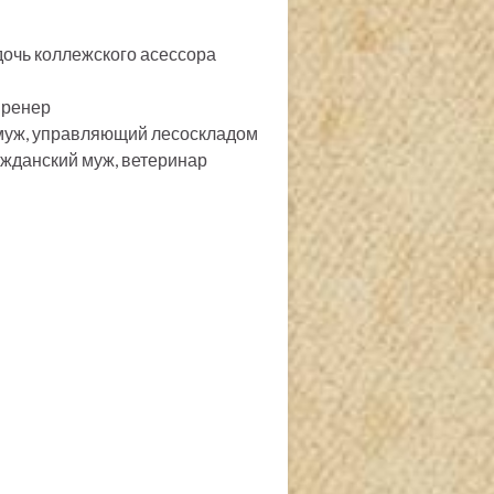
очь коллежского асессора
пренер
 муж, управляющий лесоскладом
жданский муж, ветеринар