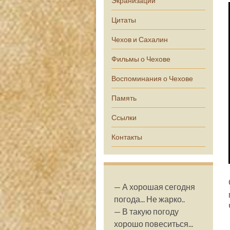
Экранизации
Цитаты
Чехов и Сахалин
Фильмы о Чехове
Воспоминания о Чехове
Память
Ссылки
Контакты
— А хорошая сегодня
погода... Не жарко..
— В такую погоду
хорошо повеситься...