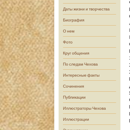
Даты жизни и творчества
Биография
О нем
Фото
Круг общения
По следам Чехова
Интересные факты
Сочинения
Публикации
Иллюстраторы Чехова
Иллюстрации