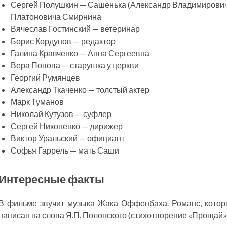
Сергей Полушкин — Сашенька (Александр Владимирович
Платоновича Смирнина
Вячеслав Гостинский — ветеринар
Борис Кордунов — редактор
Галина Кравченко — Анна Сергеевна
Вера Попова — старушка у церкви
Георгий Румянцев
Александр Ткаченко — толстый актер
Марк Туманов
Николай Кутузов — суфлер
Сергей Никоненко — дирижер
Виктор Уральский — официант
Софья Гаррель — мать Саши
Интересные факты
В фильме звучит музыка Жака Оффенбаха. Романс, котор
написан на слова Я.П. Полонского (стихотворение «Прощай»)