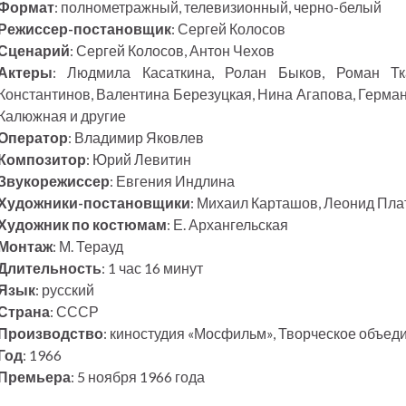
Формат
: полнометражный, телевизионный, черно-белый
Режиссер-постановщик
: Сергей Колосов
Сценарий
: Сергей Колосов, Антон Чехов
Актеры
: Людмила Касаткина, Ролан Быков, Роман Тк
Константинов, Валентина Березуцкая, Нина Агапова, Герман
Калюжная и другие
Оператор
: Владимир Яковлев
Композитор
: Юрий Левитин
Звукорежиссер
: Евгения Индлина
Художники-постановщики
: Михаил Карташов, Леонид Пла
Художник по костюмам
: Е. Архангельская
Монтаж
: М. Терауд
Длительность
: 1 час 16 минут
Язык
: русский
Страна
: СССР
Производство
: киностудия «Мосфильм», Творческое объе
Год
: 1966
Премьера
: 5 ноября 1966 года