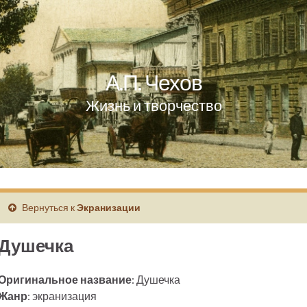
А.П. Чехов
Жизнь и творчество
Вернуться к
Экранизации
Душечка
Оригинальное название
: Душечка
Жанр
: экранизация