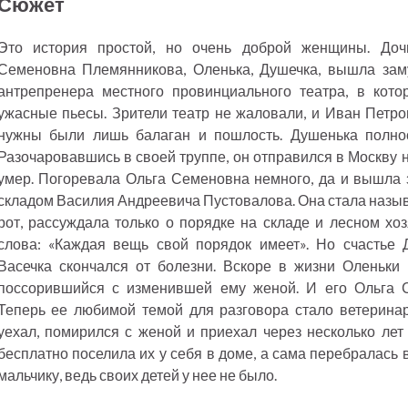
Сюжет
Это история простой, но очень доброй женщины. Доч
Семеновна Племянникова, Оленька, Душечка, вышла зам
антрепренера местного провинциального театра, в кот
ужасные пьесы. Зрители театр не жаловали, и Иван Петро
нужны были лишь балаган и пошлость. Душенька полнос
Разочаровавшись в своей труппе, он отправился в Москву н
умер. Погоревала Ольга Семеновна немного, да и вышла
складом Василия Андреевича Пустовалова. Она стала называ
рот, рассуждала только о порядке на складе и лесном хо
слова: «Каждая вещь свой порядок имеет». Но счастье 
Васечка скончался от болезни. Вскоре в жизни Оленьки 
поссорившийся с изменившей ему женой. И его Ольга 
Теперь ее любимой темой для разговора стало ветеринар
уехал, помирился с женой и приехал через несколько ле
бесплатно поселила их у себя в доме, а сама перебралась 
мальчику, ведь своих детей у нее не было.