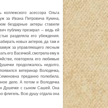
n
f
g
u
ь коллежского асессора Ольга
s
l
уж за Ивана Петровича Кукина,
l
ором бездарные актеры ставили
s
вич публику презирал — ведь ей
c
тью разделяла его убеждения.
r
абирать новых актеров, да там и
e
 замуж за управляющего лесным
e
ть его Васечкой, смотрела ему в
зяйстве, повторяла его любимые
n
Душечки продолжалось недолго,
появился ветеринар Володечка,
Семеновна преданно полюбила.
ное дело. А потом и Володечка
т к Душечке с сыном Сашей. Она
во флигель. Всю душу отдала она