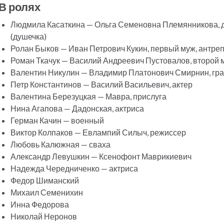
В ролях
Людмила Касаткина — Ольга Семеновна Племянникова, д
(душечка)
Ролан Быков — Иван Петрович Кукин, первый муж, антре
Роман Ткачук — Василий Андреевич Пустовалов, второй
Валентин Никулин — Владимир Платонович Смирнин, гра
Петр Константинов — Василий Васильевич, актер
Валентина Березуцкая — Мавра, прислуга
Нина Агапова — Дадонская, актриса
Герман Качин — военный
Виктор Колпаков — Евлампий Силыч, режиссер
Любовь Калюжная — сваха
Александр Левушкин — Ксенофонт Маврикиевич
Надежда Чередниченко — актриса
Федор Шиманский
Михаил Семенихин
Инна Федорова
Николай Неронов