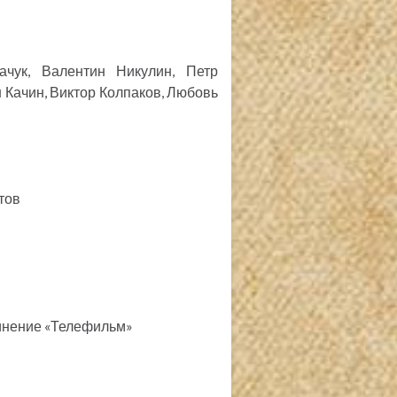
ачук, Валентин Никулин, Петр
 Качин, Виктор Колпаков, Любовь
тов
динение «Телефильм»