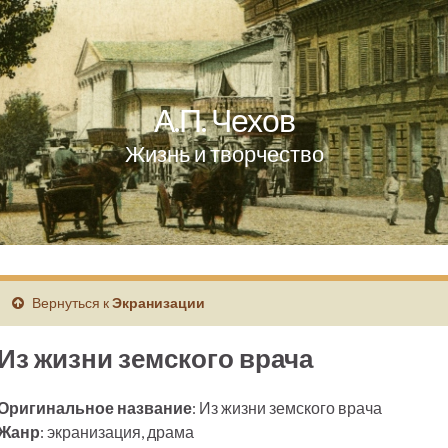
А.П. Чехов
Жизнь и творчество
Вернуться к
Экранизации
Из жизни земского врача
Оригинальное название
: Из жизни земского врача
Жанр
: экранизация, драма