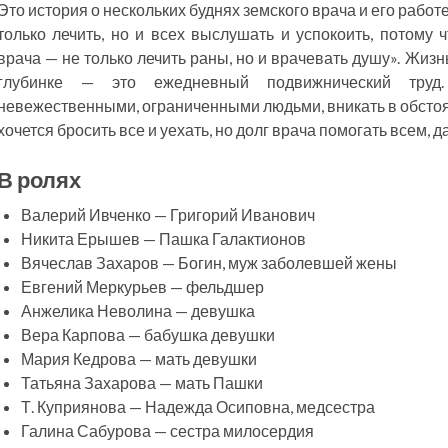
Это история о нескольких буднях земского врача и его работе
только лечить, но и всех выслушать и успокоить, потому ч
врача — не только лечить раны, но и врачевать душу». Жизн
глубинке — это ежедневный подвижнический труд.
невежественными, ограниченными людьми, вникать в обстоя
хочется бросить все и уехать, но долг врача помогать всем, д
В ролях
Валерий Ивченко — Григорий Иванович
Никита Ерышев — Пашка Галактионов
Вячеслав Захаров — Богин, муж заболевшей жены
Евгений Меркурьев — фельдшер
Анжелика Неволина — девушка
Вера Карпова — бабушка девушки
Мария Кедрова — мать девушки
Татьяна Захарова — мать Пашки
Т. Куприянова — Надежда Осиповна, медсестра
Галина Сабурова — сестра милосердия