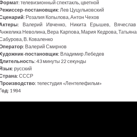
Формат
: телевизионный спектакль, цветной
Режиссер-постановщик
: Лев Цуцульковский
Сценарий
: Розалия Копылова, Антон Чехов
Актеры
: Валерий Ивченко, Никита Ерышев, Вячеслав
Анжелика Неволина, Вера Карпова, Мария Кедрова, Татьяна 
Сабурова, В. Коваленко
Оператор
: Валерий Смирнов
Художник-постановщик
: Владимир Лебедев
Длительность
: 43 минуты 22 секунды
Язык
: русский
Страна
: СССР
Производство
: телестудия «Лентелефильм»
Год
: 1984