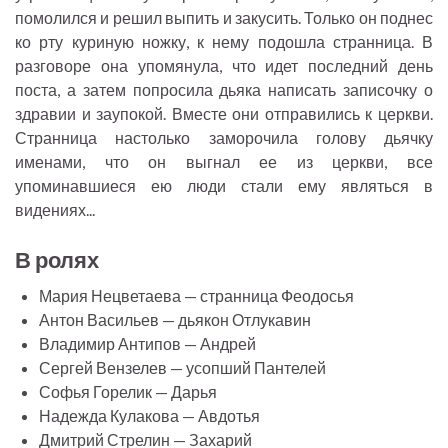
помолился и решил выпить и закусить. Только он поднес
ко рту куриную ножку, к нему подошла странница. В
разговоре она упомянула, что идет последний день
поста, а затем попросила дьяка написать записочку о
здравии и заупокой. Вместе они отправились к церкви.
Странница настолько заморочила голову дьячку
именами, что он выгнал ее из церкви, все
упоминавшиеся ею люди стали ему являться в
видениях...
В ролях
Мария Нецветаева — странница Феодосья
Антон Васильев — дьякон Отлукавин
Владимир Антипов — Андрей
Сергей Вензелев — усопший Пантелей
Софья Горелик — Дарья
Надежда Кулакова — Авдотья
Дмитрий Стрелин — Захарий