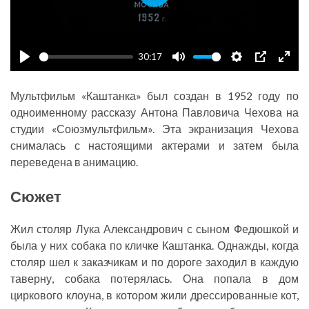
P
l
a
30:17
y
P
M
S
P
E
l
u
e
I
n
Мультфильм «Каштанка» был создан в 1952 году по
a
t
t
P
t
одноименному рассказу Антона Павловича Чехова на
y
e
t
e
студии «Союзмультфильм». Эта экранизация Чехова
снималась с настоящими актерами и затем была
i
r
переведена в анимацию.
n
f
g
u
Сюжет
s
l
l
Жил столяр Лука Александрович с сыном Федюшкой и
s
была у них собака по кличке Каштанка. Однажды, когда
c
столяр шел к заказчикам и по дороге заходил в каждую
r
таверну, собака потерялась. Она попала в дом
циркового клоуна, в котором жили дрессированные кот,
e