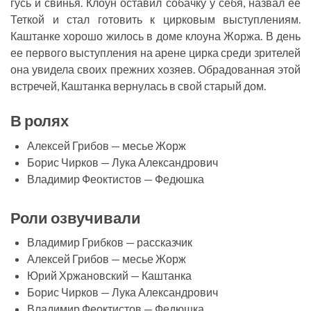
гусь и свинья. Клоун оставил собачку у себя, назвал ее
e
Теткой и стал готовить к цирковым выступлениям.
n
Каштанке хорошо жилось в доме клоуна Жоржа. В день
ее первого выступления на арене цирка среди зрителей
она увидела своих прежних хозяев. Обрадованная этой
встречей, Каштанка вернулась в свой старый дом.
В ролях
Алексей Грибов — месье Жорж
Борис Чирков — Лука Александрович
Владимир Феоктистов — Федюшка
Роли озвучивали
Владимир Грибков — рассказчик
Алексей Грибов — месье Жорж
Юрий Хржановский — Каштанка
Борис Чирков — Лука Александрович
Владимир Феоктистов — Федюшка