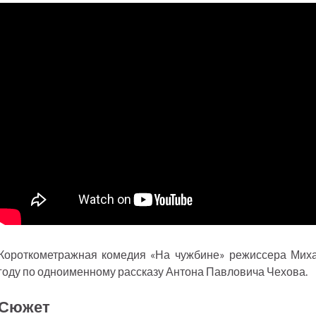
Короткометражная комедия «На чужбине» режиссера Мих
году по одноименному рассказу Антона Павловича Чехова.
Сюжет