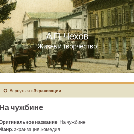
А.П. Чехов
Жизнь и творчество
Вернуться к
Экранизации
На чужбине
Оригинальное название
: На чужбине
Жанр
: экраизация, комедия