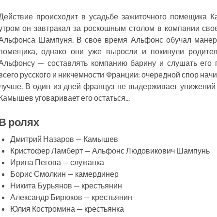
Действие происходит в усадьбе зажиточного помещика 
утром он завтракал за роскошным столом в компании свое
Альфонса Шампуня. В свое время Альфонс обучал манер
помещика, однако они уже выросли и покинули родитель
Альфонсу — составлять компанию барину и слушать его 
всего русского и никчемности Франции: очередной спор начи
лучше. В один из дней француз не выдерживает унижений и
Камышев уговаривает его остаться...
В ролях
Дмитрий Назаров — Камышев
Кристофер Ламберт — Альфонс Людовикович Шампунь
Ирина Пегова — служанка
Борис Смолкин — камердинер
Никита Бурьянов — крестьянин
Александр Бирюков — крестьянин
Юлия Костромина — крестьянка