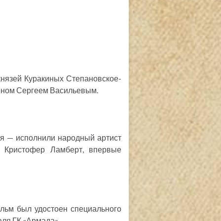
князей Куракиных Степановское-
еном Сергеем Васильевым.
 — исполнили народный артист
 Кристофер Ламберт, впервые
льм был удостоен специального
аля ГК «Армада».