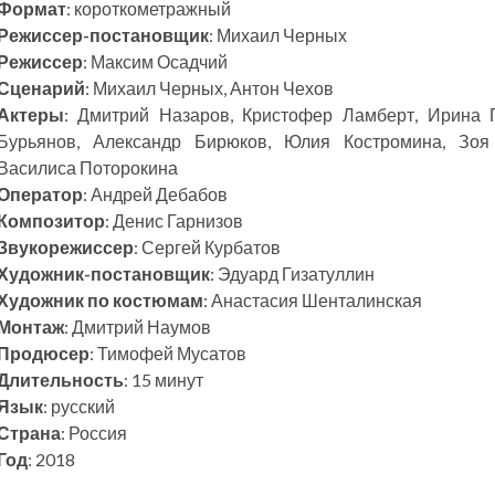
Формат
: короткометражный
Режиссер-постановщик
: Михаил Черных
Режиссер
: Максим Осадчий
Сценарий
: Михаил Черных, Антон Чехов
Актеры
: Дмитрий Назаров, Кристофер Ламберт, Ирина 
Бурьянов, Александр Бирюков, Юлия Костромина, Зоя
Василиса Поторокина
Оператор
: Андрей Дебабов
Композитор
: Денис Гарнизов
Звукорежиссер
: Сергей Курбатов
Художник-постановщик
: Эдуард Гизатуллин
Художник по костюмам
: Анастасия Шенталинская
Монтаж
: Дмитрий Наумов
Продюсер
: Тимофей Мусатов
Длительность
: 15 минут
Язык
: русский
Страна
: Россия
Год
: 2018