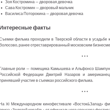
Зоя Костромина — дворовая девочка
Сава Костромин — дворовый мальчик
Василиса Поторокина — дворовая девочка
Интересные факты
Съемки фильма проходили в Тверской области в усадьбе 
Волосово, ранее отреставрированный московским бизнесм
* * *
Главные роли — помещика Камышева и Альфонсо Шампуня
Российской Федерации Дмитрий Назаров и американец
принявший участие в съемках российского фильма.
* * *
На XI Международном кинофестивале «Восток&Запад» фи
приза «Золотой корабль» от официального спонсора фестив