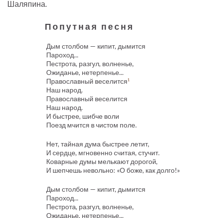
Шаляпина.
Попутная песня
Дым столбом — кипит, дымится
Пароход...
Пестрота, разгул, волненье,
Ожиданье, нетерпенье...
Православный веселится
1
Наш народ.
Православный веселится
Наш народ.
И быстрее, шибче воли
Поезд мчится в чистом поле.
Нет, тайная дума быстрее летит,
И сердце, мгновенно считая, стучит.
Коварные думы мелькают дорогой,
И шепчешь невольно: «О боже, как долго!»
Дым столбом — кипит, дымится
Пароход...
Пестрота, разгул, волненье,
Ожиданье, нетерпенье...