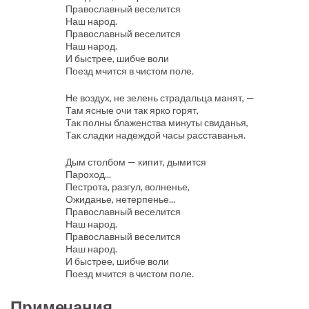
Православный веселится
Наш народ.
Православный веселится
Наш народ.
И быстрее, шибче воли
Поезд мчится в чистом поле.
Не воздух, не зелень страдальца манят, —
Там ясные очи так ярко горят,
Так полны блаженства минуты свиданья,
Так сладки надеждой часы расставанья.
Дым столбом — кипит, дымится
Пароход...
Пестрота, разгул, волненье,
Ожиданье, нетерпенье...
Православный веселится
Наш народ.
Православный веселится
Наш народ.
И быстрее, шибче воли
Поезд мчится в чистом поле.
Примечания