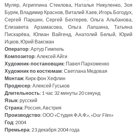
Муляр, Агриппина Стеклова, Наталья Никуленко, Зоя
Буряк, Владимир Краснов, Виталий Хаев, Игорь Богодух,
Сергей Паршин, Сергей Бехтерев, Ольга Альбанова,
Елизавета Арзамасова, Ольга Лапшина, Татьяна
Пискарёва, Юлиан Вайгенд, Анатолий Белый, Юрий
Ицков, Юрий Ваксман
Оператор
: Артур Гимпель
Композитор
: Алексей Айги
Художник-постановщик
: Павел Пархоменко
Художник по костюмам
: Светлана Медовая
Монтаж
: Кирк фон Хефлин
Продюсер
: Алексей Гуськов
Длительность
: 1 час 32 минуты 20 секунд
Язык
: русский
Страна
: Россия, Австрия
Производство
: ООО «Студия Ф.А.Ф.», «Dor Film»
Год
: 2004
Премьера
: 23 декабря 2004 года