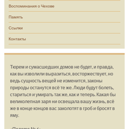
Воспоминания о Чехове
Память
Ссылки
Контакты
Тюрем и сумасшедших домов не будет, и правда,
как вы изволили выразиться, восторжествует, но
ведь сущность вещей не изменится, законы
природы останутся всё те же. Люди будут болеть,
стариться и умирать так же, как и теперь. Какая бы
великолепная заря ни освещала вашу жизнь, всё
же в конце концов вас заколотят в гроб и бросят в
яму.
«Палата № 6»