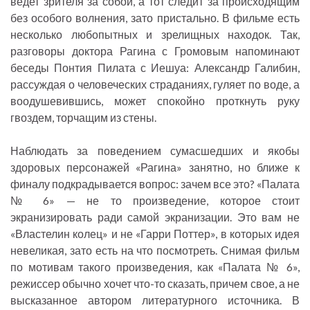
ведет зрителя за собой, а тот следит за происходящим
без особого волнения, зато пристально. В фильме есть
несколько любопытных и зрелищных находок. Так,
разговоры доктора Рагина с Громовым напоминают
беседы Понтия Пилата с Иешуа: Александр Галибин,
рассуждая о человеческих страданиях, гуляет по воде, а
воодушевившись, может спокойно проткнуть руку
гвоздем, торчащим из стены.
Наблюдать за поведением сумасшедших и якобы
здоровых персонажей «Рагина» занятно, но ближе к
финалу подкрадывается вопрос: зачем все это? «Палата
№ 6» — не то произведение, которое стоит
экранизировать ради самой экранизации. Это вам не
«Властелин колец» и не «Гарри Поттер», в которых идея
невеликая, зато есть на что посмотреть. Снимая фильм
по мотивам такого произведения, как «Палата № 6»,
режиссер обычно хочет что-то сказать, причем свое, а не
высказанное автором литературного источника. В