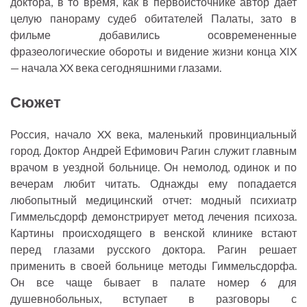
доктора, в то время, как в первоисточнике автор дает
l
целую панораму судеб обитателей Палаты, зато в
s
фильме добавились осовремененные
c
фразеологические обороты и видение жизни конца XIX
r
— начала XX века сегодняшними глазами.
e
Сюжет
e
n
Россия, начало XX века, маленький провинциальный
город. Доктор Андрей Ефимович Рагин служит главным
врачом в уездной больнице. Он немолод, одинок и по
вечерам любит читать. Однажды ему попадается
любопытный медицинский отчет: модный психиатр
Гиммельсдорф демонстрирует метод лечения психоза.
Картины происходящего в венской клинике встают
перед глазами русского доктора. Рагин решает
применить в своей больнице методы Гиммельсдорфа.
Он все чаще бывает в палате номер 6 для
душевнобольных, вступает в разговоры с