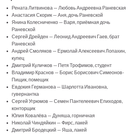
Рената Литвинова — Любовь Андреевна Раневская
Анастасия Скорик — Аня, дочь Раневской
Янина Колесниченко — Варя, приёмная дочь
Раневской
Сергей Дрейден — Леонид Андреевич Гаев, брат
Раневской
Андрей Смоляков — Ермолай Алексеевич Лопахин,
купец
Дмитрий Куличков — Петя Трофимов, студент
Владимир Краснов — Борис Борисович Симеонов-
Пищик, помещик
Евдокия Германова — Шарлотта Ивановна,
гувернантка
Сергей Угрюмов — Семен Пантелеевич Епиходов,
конторщик
Юлия Ковалёва — Дуняша, горничная
Николай Чиндяйкин — Фирс, лакей
Дмитрий Бродецкий — Яша, лакей