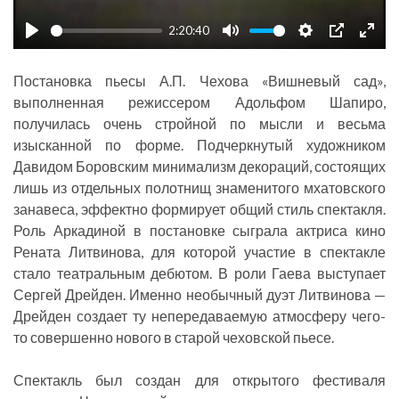
a
2:20:40
y
P
M
S
P
E
l
u
e
I
n
Постановка пьесы А.П. Чехова «Вишневый сад»,
a
t
t
P
t
выполненная режиссером Адольфом Шапиро,
y
e
t
e
получилась очень стройной по мысли и весьма
изысканной по форме. Подчеркнутый художником
i
r
Давидом Боровским минимализм декораций, состоящих
n
f
лишь из отдельных полотнищ знаменитого мхатовского
g
u
занавеса, эффектно формирует общий стиль спектакля.
s
l
Роль Аркадиной в постановке сыграла актриса кино
l
Рената Литвинова, для которой участие в спектакле
s
стало театральным дебютом. В роли Гаева выступает
c
Сергей Дрейден. Именно необычный дуэт Литвинова —
r
Дрейден создает ту непередаваемую атмосферу чего-
то совершенно нового в старой чеховской пьесе.
e
e
Спектакль был создан для открытого фестиваля
n