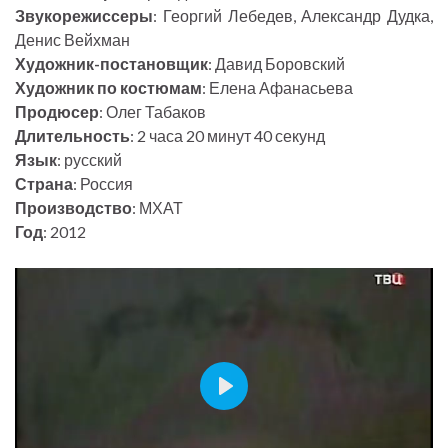
Звукорежиссеры
: Георгий Лебедев, Александр Дудка,
Денис Вейхман
Художник-постановщик
: Давид Боровский
Художник по костюмам
: Елена Афанасьева
Продюсер
: Олег Табаков
Длительность
: 2 часа 20 минут 40 секунд
Язык
: русский
Страна
: Россия
Производство
: МХАТ
Год
: 2012
P
l