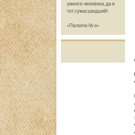
умного человека, да и
тот сумасшедший!
«Палата № 6»