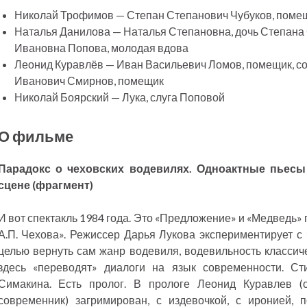
Николай Трофимов — Степан Степанович Чубуков, поме
Наталья Данилова — Наталья Степановна, дочь Степана 
Ивановна Попова, молодая вдова
Леонид Куравлёв — Иван Васильевич Ломов, помещик, со
Иванович Смирнов, помещик
Николай Боярский — Лука, слуга Поповой
О фильме
Парадокс о чеховских водевилях. Одноактные пьесы
сцене (фрагмент)
И вот спектакль 1984 года. Это «Предложение» и «Медведь
А.П. Чехова». Режиссер Дарья Лукова экспериментирует с
целью вернуть сам жанр водевиля, водевильность классиче
здесь «переводят» диалоги на язык современности. Ст
Симакина. Есть пролог. В прологе Леонид Куравлев 
современник) загримирован, с издевочкой, с иронией, п