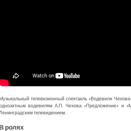
Музыкальный телевизионный спектакль «Водевили Чехова»
одноактным водевилям А.П. Чехова «Предложение» и «М
Ленинградским телевидением.
В ролях