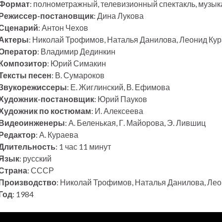
Формат
: полнометражный, телевизионный спектакль, музык
Режиссер-постановщик
: Дина Лукова
Сценарий
: Антон Чехов
Актеры
: Николай Трофимов, Наталья Данилова, Леонид Ку
Оператор
: Владимир Дединкин
Композитор
: Юрий Симакин
Тексты песен
: В. Сумароков
Звукорежиссеры
: Е. Жиглинский, В. Ефимова
Художник-постановщик
: Юрий Пауков
Художник по костюмам
: И. Алексеева
Видеоинженеры
: А. Беленькая, Г. Майорова, Э. Лившиц
Редактор
: А. Кураева
Длительность
: 1 час 11 минут
Язык
: русский
Страна
: СССР
Производство
: Николай Трофимов, Наталья Данилова, Лео
Год
: 1984