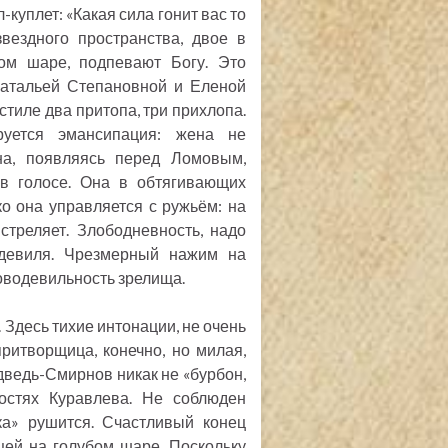
куплет: «Какая сила гонит вас то
вездного пространства, двое в
ом шаре, подпевают Богу. Это
Натальей Степановной и Еленой
стиле два притопа, три прихлопа.
руется эмансипация: жена не
на, появляясь перед Ломовым,
 в голосе. Она в обтягивающих
о она управляется с ружьём: на
стреляет. Злободневность, надо
одевиля. Чрезмерный нажим на
оводевильность зрелища.
 Здесь тихие интонации, не очень
итворщица, конечно, но милая,
дведь-Смирнов никак не «бурбон,
ностях Куравлева. Не соблюден
а» рушится. Счастливый конец
ей на голубом шаре. Поскольку