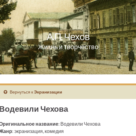
А.П. Чехов
Жизнь и творчество
Вернуться к
Экранизации
Водевили Чехова
Оригинальное название
: Водевили Чехова
Жанр
: экранизация, комедия