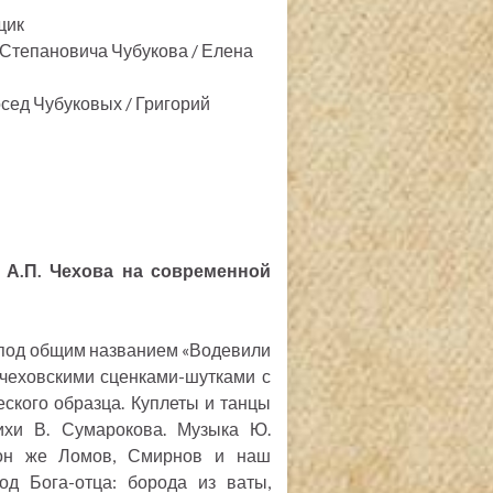
щик
Степановича Чубукова / Елена
сед Чубуковых / Григорий
 А.П. Чехова на современной
» под общим названием «Водевили
 чеховскими сценками-шутками с
ского образца. Куплеты и танцы
ихи В. Сумарокова. Музыка Ю.
(он же Ломов, Смирнов и наш
од Бога-отца: борода из ваты,