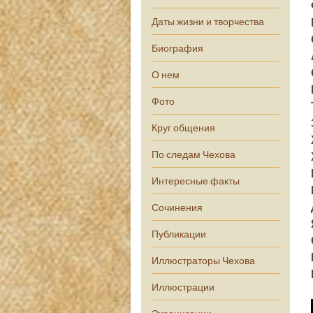
Даты жизни и творчества
Биография
О нем
Фото
Круг общения
По следам Чехова
Интересные факты
Сочинения
Публикации
Иллюстраторы Чехова
Иллюстрации