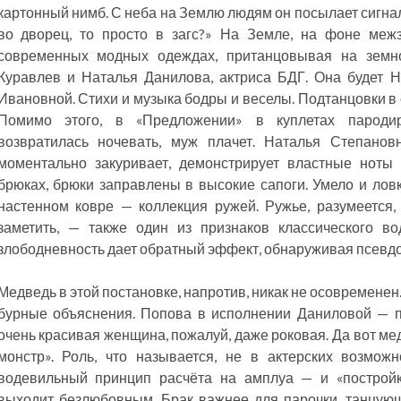
картонный нимб. С неба на Землю людям он посылает сигнал-
во дворец, то просто в загс?» На Земле, на фоне межз
современных модных одеждах, пританцовывая на земн
Куравлев и Наталья Данилова, актриса БДГ. Она будет 
Ивановной. Стихи и музыка бодры и веселы. Подтанцовки в 
Помимо этого, в «Предложении» в куплетах пароди
возвратилась ночевать, муж плачет. Наталья Степанов
моментально закуривает, демонстрирует властные ноты
брюках, брюки заправлены в высокие сапоги. Умело и ловк
настенном ковре — коллекция ружей. Ружье, разумеется, 
заметить, — также один из признаков классического в
злободневность дает обратный эффект, обнаруживая псевд
Медведь в этой постановке, напротив, никак не осовременен.
бурные объяснения. Попова в исполнении Даниловой — пр
очень красивая женщина, пожалуй, даже роковая. Да вот ме
монстр». Роль, что называется, не в актерских возмож
водевильный принцип расчёта на амплуа — и «постройк
выходит безлюбовным. Брак важнее для парочки, танцующ