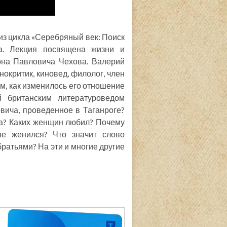
из цикла «Серебряный век: Поиск
да. Лекция посвящена жизни и
тона Павловича Чехова. Валерий
нокритик, киновед, филолог, член
м, как изменилось его отношение
й британским литературоведом
ича, проведенное в Таганроге?
а? Каких женщин любил? Почему
не женился? Что значит слово
братьями? На эти и многие другие