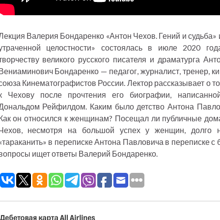
Лекция Валерия Бондаренко «Антон Чехов. Гений и судьба» 
утраченной целостности» состоялась в июле 2020 го
творчеству великого русского писателя и драматурга Ан
Вениаминович Бондаренко — педагог, журналист, тренер, ки
союза Кинематографистов России. Лектор рассказывает о то
к Чехову после прочтения его биографии, написанно
Дональдом Рейфилдом. Каким было детство Антона Павлов
Как он относился к женщинам? Посещал ли публичные дом
Чехов, несмотря на большой успех у женщин, долго 
«тараканить» в переписке Антона Павловича в переписке с 
вопросы ищет ответы Валерий Бондаренко.