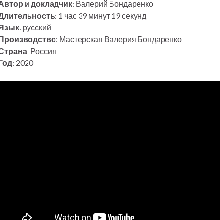
Автор и докладчик
: Валерий Бондаренко
Длительность
: 1 час 39 минут 19 секунд
Язык
: русский
Производство
: Мастерская Валерия Бондаренко
Страна
: Россия
Год
: 2020