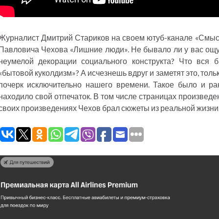
Журналист Дмитрий Стариков на своем ютуб-канале «Смысл
Павловича Чехова «Лишние люди». Не бывало ли у вас ощущ
неумелой декорации социального конструкта? Что вся б
«бытовой куколдизм»? А исчезнешь вдруг и заметят это, тольк
почерк исключительно нашего времени. Такое было и ра
находило свой отпечаток. В том числе страницах произвед
своих произведениях Чехов брал сюжеты из реальной жизни.