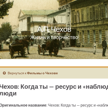
А.П. Чехов
Жизнь и творчество
Вернуться к
Фильмы о Чехове
Чехов: Когда ты — ресурс и «набл
люди
Оригинальное название
: Чехов: Когда ты — ресурс и «наб