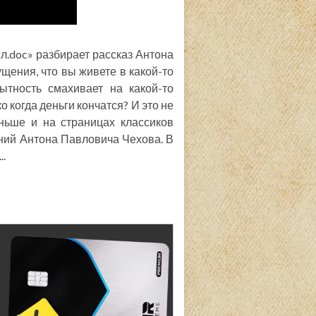
.doc» разбирает рассказ Антона
ения, что вы живете в какой-то
ытность смахивает на какой-то
о когда деньги кончатся? И это не
ньше и на страницах классиков
ений Антона Павловича Чехова. В
..