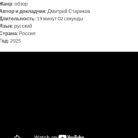
Жанр
: обзор
Автор и докладчик
: Дмитрий Стариков
Длительность
: 19 минут 02 секунды
Язык
: русский
Страна
: Россия
Год
: 2025