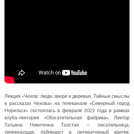
Лекция «Чехов: люди, звери и деревья. Тайные смыслы
в рассказах Чехова» на телеканале «Северный город
Норильск» состоялась в феврале 2022 года в рамках
клуба-лектория «Обогатительная фабрика». Лектор
Татьяна Никитична Толстая — писательница,
телеведущая, публицист и литературный критик,