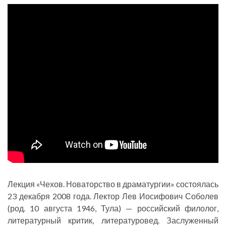
Лекция «Чехов. Новаторство в драматургии» состоялась
23 декабря 2008 года. Лектор Лев Иосифович Соболев
(род. 10 августа 1946, Тула) — российский филолог,
литературный критик, литературовед. Заслуженный