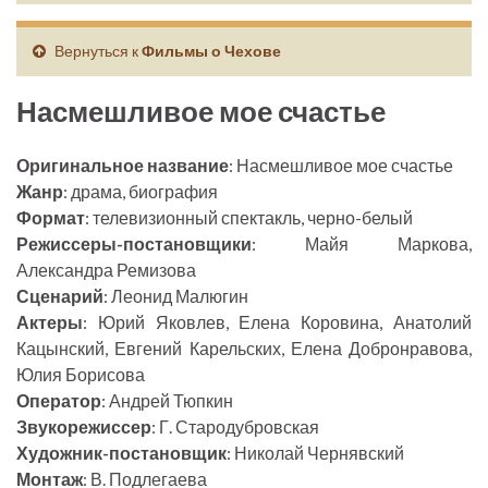
Вернуться к
Фильмы о Чехове
Насмешливое мое счастье
Оригинальное название
: Насмешливое мое счастье
Жанр
: драма, биография
Формат
: телевизионный спектакль, черно-белый
Режиссеры-постановщики
: Майя Маркова,
Александра Ремизова
Сценарий
: Леонид Малюгин
Актеры
: Юрий Яковлев, Елена Коровина, Анатолий
Кацынский, Евгений Карельских, Елена Добронравова,
Юлия Борисова
Оператор
: Андрей Тюпкин
Звукорежиссер
: Г. Стародубровская
Художник-постановщик
: Николай Чернявский
Монтаж
: В. Подлегаева