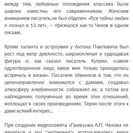
между тем, любовные похождения классика были
широко известны его современникам. Женским
вниманием писатель не был обделен. «Все тайны любви
я познал в 13 лет», — признался как-то Чехов в одном
письме.
Кроме таланта и остроумия у Антона Павловича был
рост под метр девяносто, широкоплечая и худощавая
фигура и, как сказал писатель Куприн, «самое
одухотворенное лицо, какое мне только приходилось
встречать в жизни». Писателя обвиняли в том, что он
целенаправленно знакомился с дамами, создавал
атмосферу влюбленности, соблазнял их, а потом все
наблюдения, полученные во время этих отношений,
воплощал в своих произведениях. Теряя после этого к
даме всякий интерес...
При создании видеосюжета «Привычка А.П. Чехова не
жениться и его "антоновки"» использовались книги