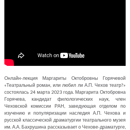
Онлайн-лекция Маргариты Октобровны Горячевой
«Театральный роман, или любил ли А.П. Чехов театр?»
состоялась 24 марта 2023 года. Маргарита Октобровна
Горячева, кандидат филологических наук, член
Чеховской комиссии РАН, заведующая отделом по
изучению и популяризации наследия А.П. Чехова и
русской классической драматургии театрального музея
им. А.А. Бахрушина рассказывает о Чехове-драматурге,