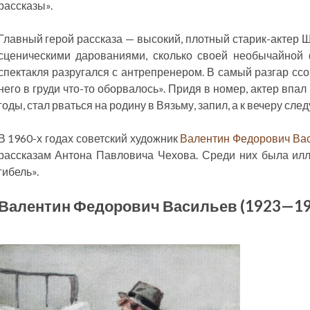
рассказы».
Главный герой рассказа — высокий, плотный старик-актер 
сценическими дарованиями, сколько своей необычайной
спектакля разругался с антрепренером. В самый разгар ссо
него в груди что-то оборвалось». Придя в номер, актер впа
годы, стал рваться на родину в Вязьму, запил, а к вечеру сле
В 1960-х годах советский художник
Валентин Федорович Ва
рассказам Антона Павловича Чехова. Среди них была илл
гибель».
Валентин Федорович Васильев (1923—19