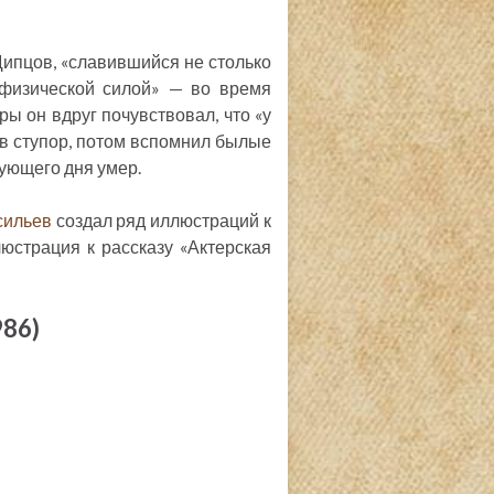
Щипцов, «славившийся не столько
 физической силой» — во время
ры он вдруг почувствовал, что «у
л в ступор, потом вспомнил былые
дующего дня умер.
сильев
создал ряд иллюстраций к
юстрация к рассказу «Актерская
86)