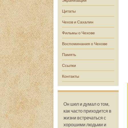
Экранизации
Цитаты
Чехов и Сахалин
Фильмы о Чехове
Воспоминания о Чехове
Память
Ссылки
Контакты
Он шел и думал о том,
как часто приходится в
жизни встречаться с
хорошими людьми и