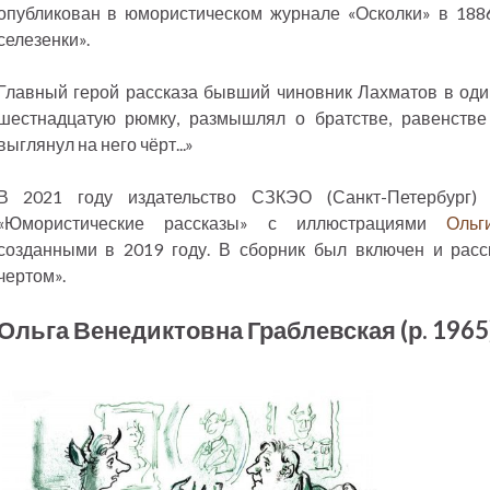
опубликован в юмористическом журнале «Осколки» в 1886
селезенки».
Главный герой рассказа бывший чиновник Лахматов в один
шестнадцатую рюмку, размышлял о братстве, равенстве
выглянул на него чёрт...»
В 2021 году издательство СЗКЭО (Санкт-Петербург) 
«Юмористические рассказы» с иллюстрациями
Ольг
созданными в 2019 году. В сборник был включен и расс
чертом».
Ольга Венедиктовна Граблевская (р. 1965