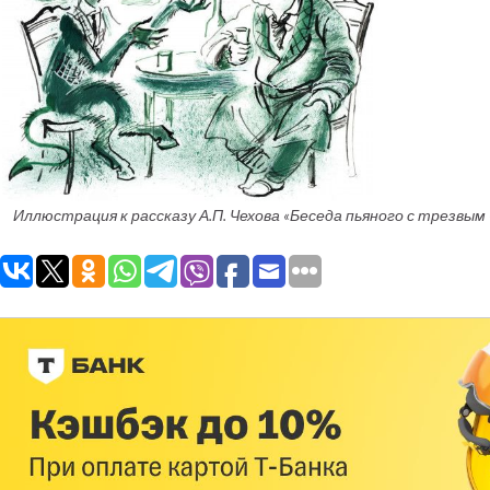
Иллюстрация к рассказу А.П. Чехова «Беседа пьяного с трезвым ч