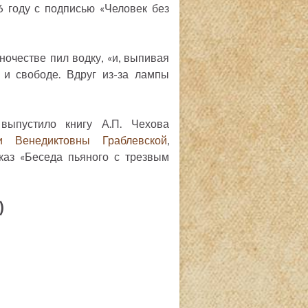
 году с подписью «Человек без
очестве пил водку, «и, выпивая
 и свободе. Вдруг из-за лампы
выпустило книгу А.П. Чехова
и Венедиктовны Граблевской
,
каз «Беседа пьяного с трезвым
)