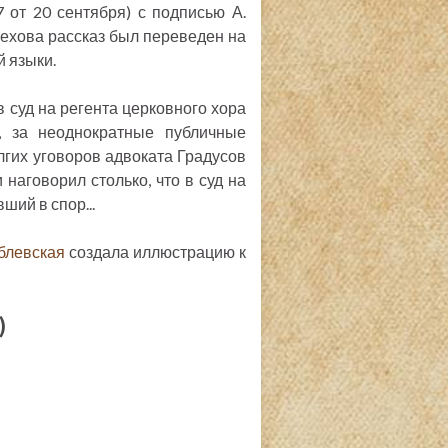
 от 20 сентября) с подписью А.
Чехова рассказ был переведен на
й языки.
в суд на регента церковного хора
е, за неоднократные публичные
лгих уговоров адвоката Градусов
 наговорил столько, что в суд на
ший в спор...
блевская
создала иллюстрацию к
)