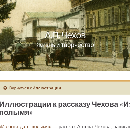
А.П. Чехов
Жизнь и творчество
Вернуться к
Иллюстрации
Иллюстрации к рассказу Чехова «Из
полымя»
«Из огня да в полымя»
— рассказ Антона Чехова, написа