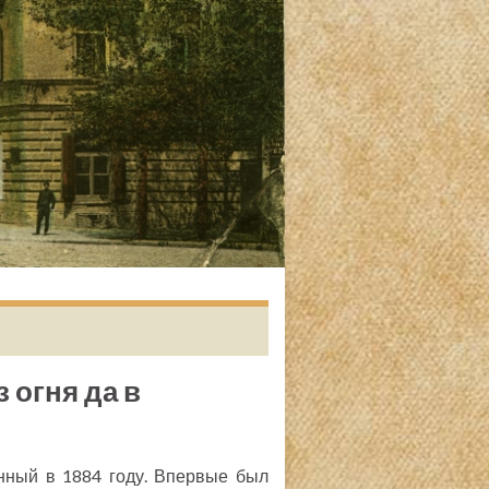
 огня да в
нный в 1884 году. Впервые был