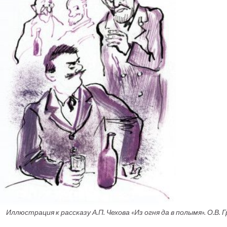
Иллюстрация к рассказу А.П. Чехова «Из огня да в полымя». О.В. Г