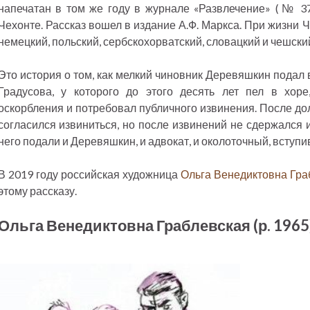
напечатан в том же году в журнале «Развлечение» (№ 37
Чехонте. Рассказ вошел в издание А.Ф. Маркса. При жизни 
немецкий, польский, сербскохорватский, словацкий и чешски
Это история о том, как мелкий чиновник Деревяшкин подал 
Градусова, у которого до этого десять лет пел в хор
оскорбления и потребовал публичного извинения. После до
согласился извиниться, но после извинений не сдержался и
него подали и Деревяшкин, и адвокат, и околоточный, вступив
В 2019 году российская художница
Ольга Венедиктовна Гра
этому рассказу.
Ольга Венедиктовна Граблевская (р. 1965