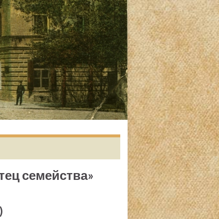
тец семейства»
)