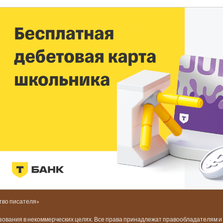
тво писателя»
ьзования в некоммерческих целях. Все права принадлежат правообладателям 