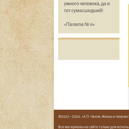
умного человека, да и
тот сумасшедший!
«Палата № 6»
©2022—2026. «А.П. Чехов. Жизнь и творчес
Все материалы на сайте только для испол