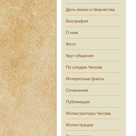
Даты жизни и творчества
Биография
О нем
Фото
Круг общения
По следам Чехова
Интересные факты
Сочинения
Публикации
Иллюстраторы Чехова
Иллюстрации