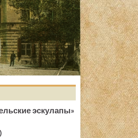
Сельские эскулапы»
)