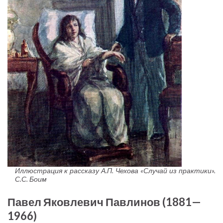
Иллюстрация к рассказу А.П. Чехова «Случай из практики».
С.С. Боим
Павел Яковлевич Павлинов (1881—
1966)