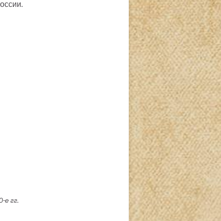
оссии.
-е гг.