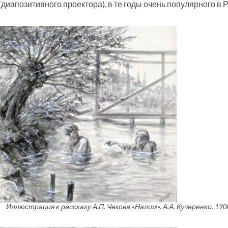
(диапозитивного проектора), в те годы очень популярного в Р
Иллюстрация к рассказу А.П. Чехова «Налим». А.А. Кучеренко. 1900