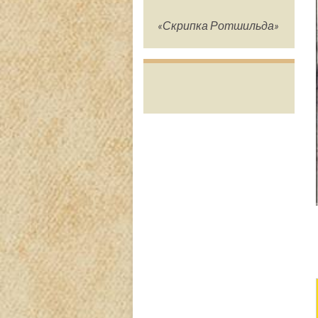
«Скрипка Ротшильда»