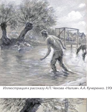
Иллюстрация к рассказу А.П. Чехова «Налим». А.А. Кучеренко. 1900