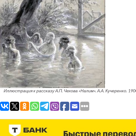
Иллюстрация к рассказу А.П. Чехова «Налим». А.А. Кучеренко. 1900