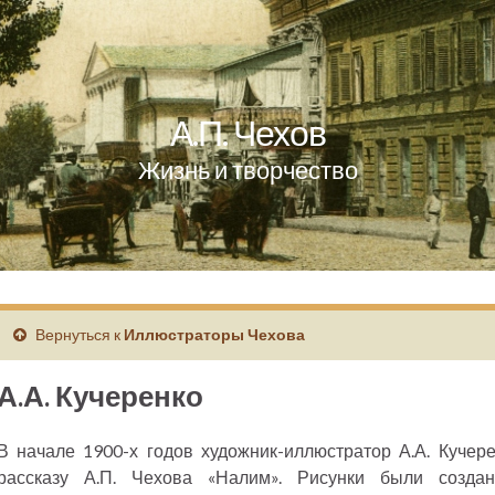
А.П. Чехов
Жизнь и творчество
Вернуться к
Иллюстраторы Чехова
А.А. Кучеренко
В начале 1900-х годов художник-иллюстратор А.А. Кучер
рассказу А.П. Чехова «Налим». Рисунки были созд