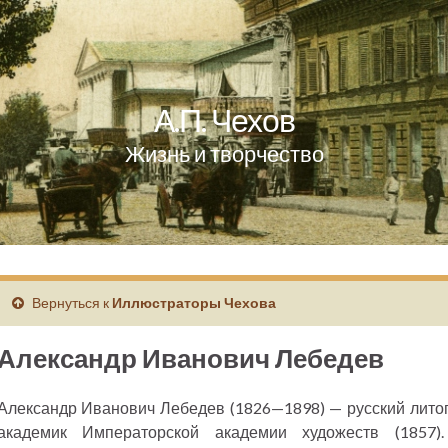
А.П. Чехов
Жизнь и творчество
Вернуться к
Иллюстраторы Чехова
Александр Иванович Лебедев
Александр Иванович Лебедев (1826—1898) — русский литогр
академик Императорской академии художеств (1857)