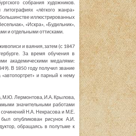
ургского собрания художников.
 литографиях «лёгкого жанра»
в большинстве иллюстрированных
есельчак», «Искра», «Будильник»,
ами и отдельными оттисками.
живописи и ваяния, затем (с 1847
тербурге. За время обучения в
ыми академическими медалями:
849). В 1850 году получил звание
а «автопортрет» и парный к нему
 М.Ю. Лермонтова, И.А. Крылова,
. Самыми значительными работами
сочинений Н.А. Некрасова и М.Е.
был опубликован рисунок А.И.
дуктор, обращаясь в полутьме к