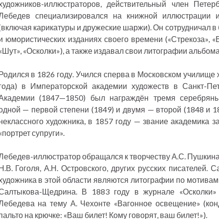
художников-иллюстраторов, действительный член Петерб
Лебедев специализировался на книжной иллюстрации и
(включая карикатуры и дружеские шаржи). Он сотрудничал 
и юмористических изданиях своего времени («Стрекоза», «В
«Шут», «Осколки»), а также издавал свои литографии альбом
Родился в 1826 году. Учился сперва в Московском училище 
года) в Императорской академии художеств в Санкт-Пе
Академии (1847—1850) был награждён тремя серебрян
одной — первой степени (1849) и двумя — второй (1848 и 1
неклассного художника, в 1857 году — звание академика з
«портрет супруги».
Лебедев-иллюстратор обращался к творчеству А.С. Пушкина,
Н.В. Гоголя, А.Н. Островского, других русских писателей
художника в этой области являются литографии по мотивам 
Салтыкова-Щедрина. В 1883 году в журнале «Осколки» 
Лебедева на тему А. Чехонте «Вагонное освещение» (кон
пальто на крючке: «Ваш билет! Кому говорят, ваш билет!»).