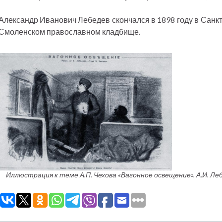
Александр Иванович Лебедев скончался в 1898 году в Санкт
Смоленском православном кладбище.
Иллюстрация к теме А.П. Чехова «Вагонное освещение». А.И. Ле