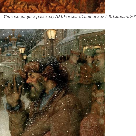
Иллюстрация к рассказу А.П. Чехова «Каштанка». Г.К. Спирин. 201