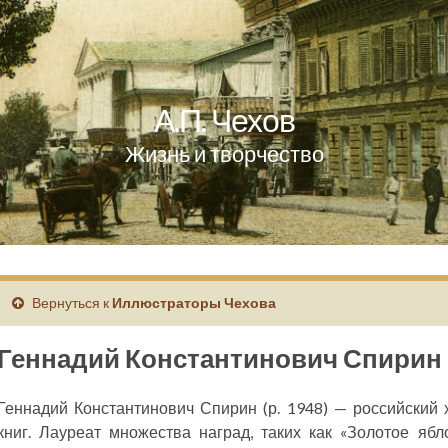
А.П. Чехов
Жизнь и творчество
Вернуться к
Иллюстраторы Чехова
Геннадий Константинович Спирин
Геннадий Константинович Спирин (р. 1948) — российский 
книг. Лауреат множества наград, таких как «Золотое ябл