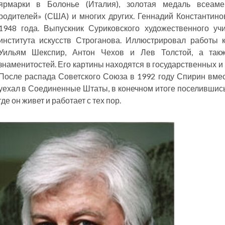
ярмарки в Болонье (Италия), золотая медаль всеаме
родителей» (США) и многих других. Геннадий Константин
1948 года. Выпускник Суриковского художественного у
института искусств Строганова. Иллюстрировал работы к
Уильям Шекспир, Антон Чехов и Лев Толстой, а такж
знаменитостей. Его картины находятся в государственных и
После распада Советского Союза в 1992 году Спирин вме
уехал в Соединенные Штаты, в конечном итоге поселившись
где он живет и работает с тех пор.