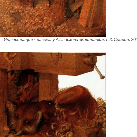
Иллюстрация к рассказу А.П. Чехова «Каштанка». Г.К. Спирин. 201