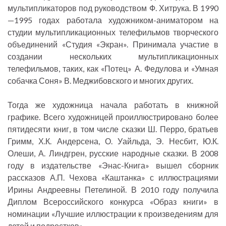
мультипликаторов под руководством Ф. Хитрука. В 1990
—1995 годах работала художником-аниматором на
студии мультипликационных телефильмов творческого
объединений «Студия «Экран». Принимала участие в
создании нескольких мультипликационных
телефильмов, таких, как «Потец» А. Федулова и «Умная
собачка Соня» В. Меджибовского и многих других.
Тогда же художница начала работать в книжной
графике. Всего художницей проиллюстрировано более
пятидесяти книг, в том числе сказки Ш. Перро, братьев
Гримм, Х.К. Андерсена, О. Уайльда, Э. Несбит, Ю.К.
Олеши, А. Линдгрен, русские народные сказки. В 2008
году в издательстве «Энас-Книга» вышел сборник
рассказов А.П. Чехова «Каштанка» с иллюстрациями
Ирины Андреевны Петелиной. В 2010 году получила
Диплом Всероссийского конкурса «Образ книги» в
номинации «Лучшие иллюстрации к произведениям для
детей и подростков».