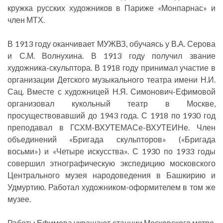
кружка русских художников в Париже «Монпарнас» и
член МТХ.
В 1913 году оканчивает МУЖВЗ, обучаясь у В.А. Серова
и С.М. Волнухина. В 1913 году получил звание
художника-скульптора. В 1918 году принимал участие в
организации Детского музыкального театра имени Н.И.
Сац. Вместе с художницей Н.Я. Симонович-Ефимовой
организовал кукольный театр в Москве,
просуществовавший до 1943 года. С 1918 по 1930 год
преподавал в ГСХМ-ВХУТЕМАСе-ВХУТЕИНе. Член
объединений «Бригада скульпторов» («Бригада
восьми») и «Четыре искусства». С 1930 по 1933 годы
совершил этнографическую экспедицию московского
Центрального музея народоведения в Башкирию и
Удмуртию. Работал художником-оформителем в том же
музее.
Работы Ефимова украшают станции Московского метро,