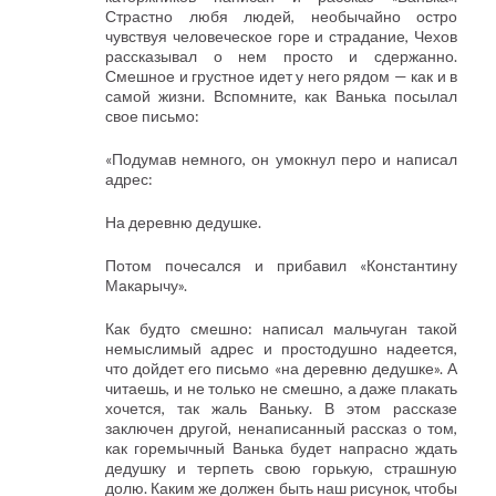
Страстно любя людей, необычайно остро
чувствуя человеческое горе и страдание, Чехов
рассказывал о нем просто и сдержанно.
Смешное и грустное идет у него рядом — как и в
самой жизни. Вспомните, как Ванька посылал
свое письмо:
«Подумав немного, он умокнул перо и написал
адрес:
На деревню дедушке.
Потом почесался и прибавил «Константину
Макарычу».
Как будто смешно: написал мальчуган такой
немыслимый адрес и простодушно надеется,
что дойдет его письмо «на деревню дедушке». А
читаешь, и не только не смешно, а даже плакать
хочется, так жаль Ваньку. В этом рассказе
заключен другой, ненаписанный рассказ о том,
как горемычный Ванька будет напрасно ждать
дедушку и терпеть свою горькую, страшную
долю. Каким же должен быть наш рисунок, чтобы