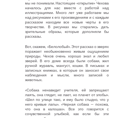
мы не понимали. Настоящее «открытие» Чехова
началось для нас вместе с работой над
иллюстрациями. Много лет уже работаем мы
над рисунками к его произведениям и с каждым
рассказом находим все новые черты в его
творчестве. В рисунках мы старались дать
зрительные образы, которые дополняли бы
рассказы.
Вот, скажем, «Белолобый». Этот рассказ о зверях
поражает необыкновенно живым ощущением
природы. Чехов очень хорошо знал и любил
зверей. В его доме всегда были собаки, жил
ручной журавль, мангуст, кошки. В письмах и
записных книжках, в которые он заносил свои
наблюдения и мысли, много записей о
животных.
«Собака ненавидит учителя, ей запрещают
лаять, она глядит, не лает, но плачет от злобы».
«Шел по улице такс, и ему было стыдно, что у
него кривые лапы». «Черная собака — похожа,
что она в калошах». Все это говорится с
сочувственной улыбкой, как если бы эти