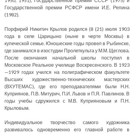
1950, 1951), Государственной премии СССР (1975) и
Государственной премии РСФСР имени И.Е. Репина
(1982).
Порфирий Никитич Крылов родился (8 (21) июля 1903
года в селе Царицыно (ныне в черте Москвы) в
купеческой семье. Юношеские годы провел в Рыбинске,
где занимался в изостудии Пролеткульта у М.М. Щеглова.
После окончания начальной школы поступил в
Московское Реальное училище Воскресенского. В 1923
—1929 годах учился на полиграфическом факультете
Высших художественно-технических мастерских
(ВХУТЕМАС), где его преподавателями были Н.Н.
Куприянов, П.В. Митурич, П.И. Львов и П.Я. Павлинов. В
годы учебы сдружился с М.В. Куприяновым и П.Н.
Крыловым.
Индивидуальное творчество самого художника
развивалось одновременно его главной работе в