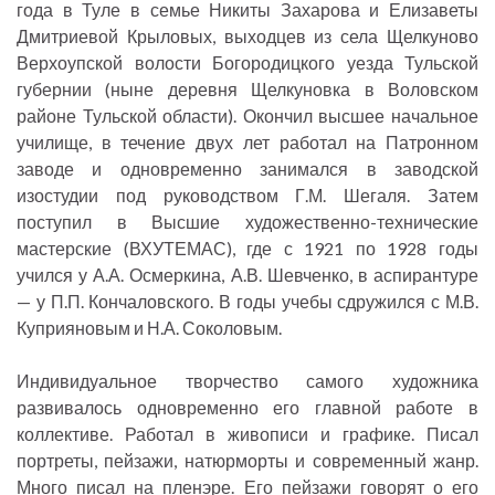
года в Туле в семье Никиты Захарова и Елизаветы
Дмитриевой Крыловых, выходцев из села Щелкуново
Верхоупской волости Богородицкого уезда Тульской
губернии (ныне деревня Щелкуновка в Воловском
районе Тульской области). Окончил высшее начальное
училище, в течение двух лет работал на Патронном
заводе и одновременно занимался в заводской
изостудии под руководством Г.М. Шегаля. Затем
поступил в Высшие художественно-технические
мастерские (ВХУТЕМАС), где с 1921 по 1928 годы
учился у А.А. Осмеркина, А.В. Шевченко, в аспирантуре
— у П.П. Кончаловского. В годы учебы сдружился с М.В.
Куприяновым и Н.А. Соколовым.
Индивидуальное творчество самого художника
развивалось одновременно его главной работе в
коллективе. Работал в живописи и графике. Писал
портреты, пейзажи, натюрморты и современный жанр.
Много писал на пленэре. Его пейзажи говорят о его