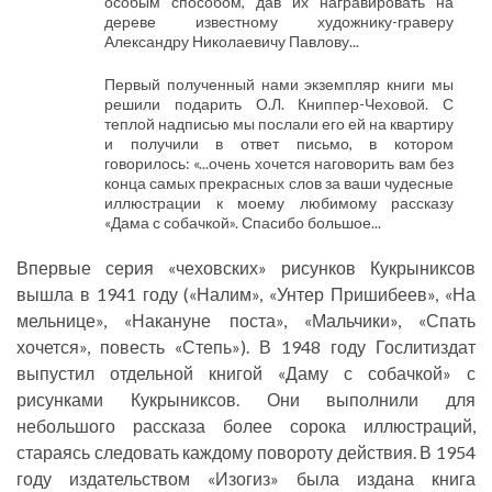
особым способом, дав их награвировать на
дереве известному художнику-граверу
Александру Николаевичу Павлову...
Первый полученный нами экземпляр книги мы
решили подарить О.Л. Книппер-Чеховой. С
теплой надписью мы послали его ей на квартиру
и получили в ответ письмо, в котором
говорилось: «...очень хочется наговорить вам без
конца самых прекрасных слов за ваши чудесные
иллюстрации к моему любимому рассказу
«Дама с собачкой». Спасибо большое...
Впервые серия «чеховских» рисунков Кукрыниксов
вышла в 1941 году («Налим», «Унтер Пришибеев», «На
мельнице», «Накануне поста», «Мальчики», «Спать
хочется», повесть «Степь»). В 1948 году Гослитиздат
выпустил отдельной книгой «Даму с собачкой» с
рисунками Кукрыниксов. Они выполнили для
небольшого рассказа более сорока иллюстраций,
стараясь следовать каждому повороту действия. В 1954
году издательством «Изогиз» была издана книга