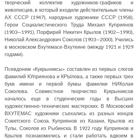
творческий коллектив художников-графиков и
живописцев, в который входили действительные члены
АХ СССР (1947), народные художники СССР (1958),
Герои Социалистического Труда Михаил Куприянов
(1903—1991), Порфирий Никитич Крылов (1902—1990),
Николай Александрович Соколов (1903—2000). Учились
в московском Вхутемасе-Вхутеине (между 1921 и 1929
годами).
Псевдоним «Кукрыниксы» составлен из первых слогов
фамилий КУприянова и КРЫлова, а также первых трех
букв имени и первой буквы фамилии НИКолая
Соколова. Совместное творчество Кукрыниксов
началось еще в студенческие годы в Высших
художественно-технических мастерских. В Московский
ВХУТЕМАС художники съехались из разных концов
Советского Союза. Куприянов из Казани, Крылов из
Тулы, Соколов из Рыбинска. В 1922 году Куприянов и
Крылов познакомились и стали работать вдвоем в