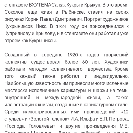
стенгазете ВХУТЕМАСа как Кукры и Крыкуп. В это время
Соколов, еще живя в Рыбинске, ставил на своих
рисунках Корин Павел Дмитриевич. Портрет художников
Кукрыниксов Никс. В 1924 году он присоединился к
Куприянову и Крылову, и в стенгазете они работали уже
втроем как Кукрыниксы.
Созданный в середине 1920-х годов творческий
коллектив существовал более 60 лет. Художники
работали методом коллективного творчества. Кроме
того каждый также работал и индивидуально.
Наибольшую известность им принесли многочисленные
мастерски исполненные карикатуры и шаржи на темы
внутренней и международной жизни, а также
иллюстрации к книгам, созданные в карикатурном стиле.
Среди иллюстрированных ими произведений: «12
стульев» и «Золотой теленок» И.А. Ильфа и Е.П. Петрова,
«Господа Головлевы» и другие произведения М.Е.
Салтыкова-Щедрина, «Дама с собачкой» и другие