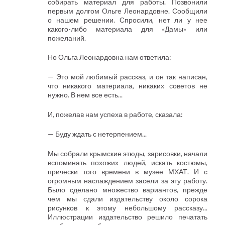
собирать материал для работы. Позвонили
первым долгом Ольге Леонардовне. Сообщили
о нашем решении. Спросили, нет ли у нее
какого-либо материала для «Дамы» или
пожеланий.
Но Ольга Леонардовна нам ответила:
— Это мой любимый рассказ, и он так написан,
что никакого материала, никаких советов не
нужно. В нем все есть...
И, пожелав нам успеха в работе, сказала:
— Буду ждать с нетерпением...
Мы собрали крымские этюды, зарисовки, начали
вспоминать похожих людей, искать костюмы,
прически того времени в музее МХАТ. И с
огромным наслаждением засели за эту работу.
Было сделано множество вариантов, прежде
чем мы сдали издательству около сорока
рисунков к этому небольшому рассказу...
Иллюстрации издательство решило печатать