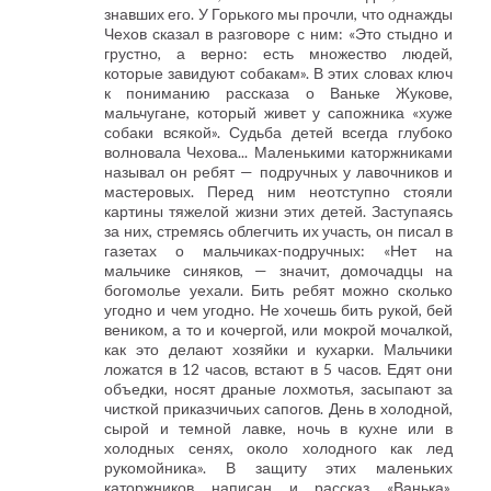
знавших его. У Горького мы прочли, что однажды
Чехов сказал в разговоре с ним: «Это стыдно и
грустно, а верно: есть множество людей,
которые завидуют собакам». В этих словах ключ
к пониманию рассказа о Ваньке Жукове,
мальчугане, который живет у сапожника «хуже
собаки всякой». Судьба детей всегда глубоко
волновала Чехова... Маленькими каторжниками
называл он ребят — подручных у лавочников и
мастеровых. Перед ним неотступно стояли
картины тяжелой жизни этих детей. Заступаясь
за них, стремясь облегчить их участь, он писал в
газетах о мальчиках-подручных: «Нет на
мальчике синяков, — значит, домочадцы на
богомолье уехали. Бить ребят можно сколько
угодно и чем угодно. Не хочешь бить рукой, бей
веником, а то и кочергой, или мокрой мочалкой,
как это делают хозяйки и кухарки. Мальчики
ложатся в 12 часов, встают в 5 часов. Едят они
объедки, носят драные лохмотья, засыпают за
чисткой приказчичьих сапогов. День в холодной,
сырой и темной лавке, ночь в кухне или в
холодных сенях, около холодного как лед
рукомойника». В защиту этих маленьких
каторжников написан и рассказ «Ванька».