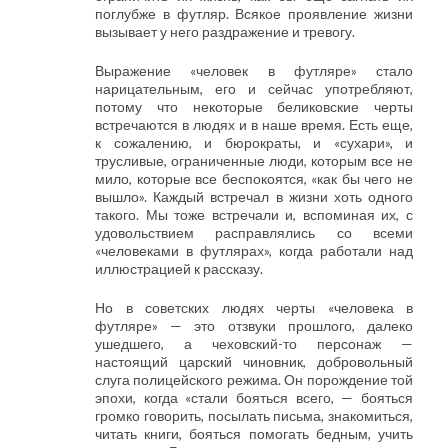
поглубже в футляр. Всякое проявление жизни
вызывает у него раздражение и тревогу.
Выражение «человек в футляре» стало
нарицательным, его и сейчас употребляют,
потому что некоторые беликовские черты
встречаются в людях и в наше время. Есть еще,
к сожалению, и бюрократы, и «сухари», и
трусливые, ограниченные люди, которым все не
мило, которые все беспокоятся, «как бы чего не
вышло». Каждый встречал в жизни хоть одного
такого. Мы тоже встречали и, вспоминая их, с
удовольствием расправлялись со всеми
«человеками в футлярах», когда работали над
иллюстрацией к рассказу.
Но в советских людях черты «человека в
футляре» — это отзвуки прошлого, далеко
ушедшего, а чеховский-то персонаж —
настоящий царский чиновник, добровольный
слуга полицейского режима. Он порождение той
эпохи, когда «стали бояться всего, — бояться
громко говорить, посылать письма, знакомиться,
читать книги, бояться помогать бедным, учить