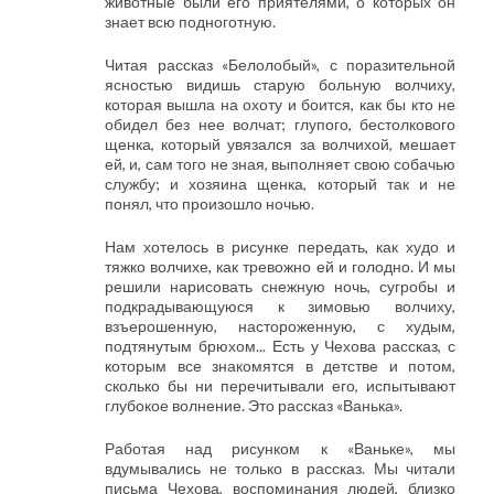
животные были его приятелями, о которых он
знает всю подноготную.
Читая рассказ «Белолобый», с поразительной
ясностью видишь старую больную волчиху,
которая вышла на охоту и боится, как бы кто не
обидел без нее волчат; глупого, бестолкового
щенка, который увязался за волчихой, мешает
ей, и, сам того не зная, выполняет свою собачью
службу; и хозяина щенка, который так и не
понял, что произошло ночью.
Нам хотелось в рисунке передать, как худо и
тяжко волчихе, как тревожно ей и голодно. И мы
решили нарисовать снежную ночь, сугробы и
подкрадывающуюся к зимовью волчиху,
взъерошенную, настороженную, с худым,
подтянутым брюхом... Есть у Чехова рассказ, с
которым все знакомятся в детстве и потом,
сколько бы ни перечитывали его, испытывают
глубокое волнение. Это рассказ «Ванька».
Работая над рисунком к «Ваньке», мы
вдумывались не только в рассказ. Мы читали
письма Чехова, воспоминания людей, близко