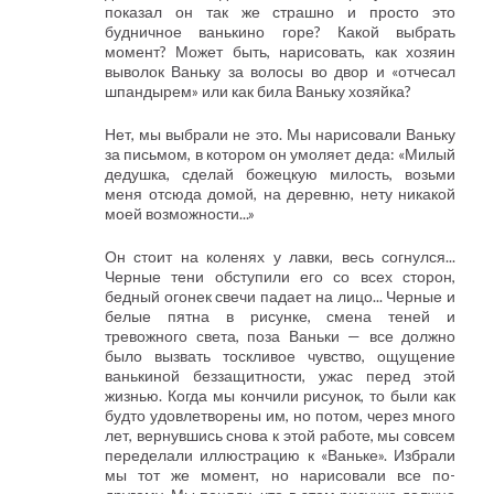
показал он так же страшно и просто это
будничное ванькино горе? Какой выбрать
момент? Может быть, нарисовать, как хозяин
выволок Ваньку за волосы во двор и «отчесал
шпандырем» или как била Ваньку хозяйка?
Нет, мы выбрали не это. Мы нарисовали Ваньку
за письмом, в котором он умоляет деда: «Милый
дедушка, сделай божецкую милость, возьми
меня отсюда домой, на деревню, нету никакой
моей возможности...»
Он стоит на коленях у лавки, весь согнулся...
Черные тени обступили его со всех сторон,
бедный огонек свечи падает на лицо... Черные и
белые пятна в рисунке, смена теней и
тревожного света, поза Ваньки — все должно
было вызвать тоскливое чувство, ощущение
ванькиной беззащитности, ужас перед этой
жизнью. Когда мы кончили рисунок, то были как
будто удовлетворены им, но потом, через много
лет, вернувшись снова к этой работе, мы совсем
переделали иллюстрацию к «Ваньке». Избрали
мы тот же момент, но нарисовали все по-