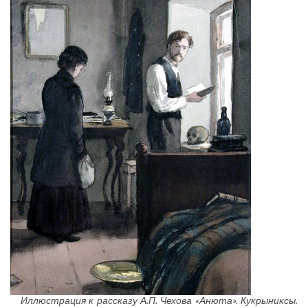
Иллюстрация к рассказу А.П. Чехова «Анюта». Кукрыниксы.