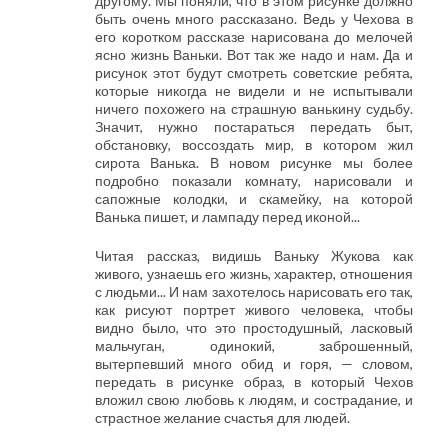
другому. Мы поняли, что в этом рисунке должно
быть очень много рассказано. Ведь у Чехова в
его коротком рассказе нарисована до мелочей
ясно жизнь Ваньки. Вот так же надо и нам. Да и
рисунок этот будут смотреть советские ребята,
которые никогда не видели и не испытывали
ничего похожего на страшную ванькину судьбу.
Значит, нужно постараться передать быт,
обстановку, воссоздать мир, в котором жил
сирота Ванька. В новом рисунке мы более
подробно показали комнату, нарисовали и
сапожные колодки, и скамейку, на которой
Ванька пишет, и лампаду перед иконой...
Читая рассказ, видишь Ваньку Жукова как
живого, узнаешь его жизнь, характер, отношения
с людьми... И нам захотелось нарисовать его так,
как рисуют портрет живого человека, чтобы
видно было, что это простодушный, ласковый
мальчуган, одинокий, заброшенный,
вытерпевший много обид и горя, — словом,
передать в рисунке образ, в который Чехов
вложил свою любовь к людям, и сострадание, и
страстное желание счастья для людей.