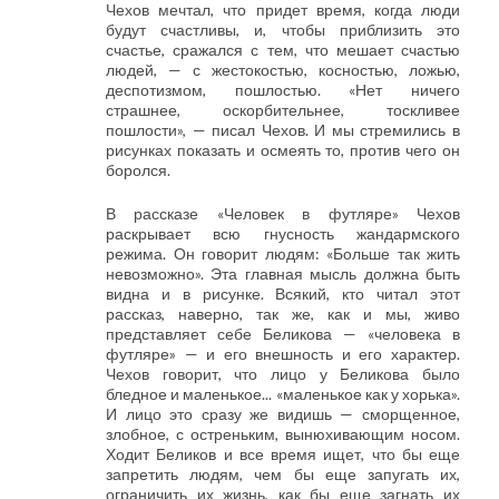
Чехов мечтал, что придет время, когда люди
будут счастливы, и, чтобы приблизить это
счастье, сражался с тем, что мешает счастью
людей, — с жестокостью, косностью, ложью,
деспотизмом, пошлостью. «Нет ничего
страшнее, оскорбительнее, тоскливее
пошлости», — писал Чехов. И мы стремились в
рисунках показать и осмеять то, против чего он
боролся.
В рассказе «Человек в футляре» Чехов
раскрывает всю гнусность жандармского
режима. Он говорит людям: «Больше так жить
невозможно». Эта главная мысль должна быть
видна и в рисунке. Всякий, кто читал этот
рассказ, наверно, так же, как и мы, живо
представляет себе Беликова — «человека в
футляре» — и его внешность и его характер.
Чехов говорит, что лицо у Беликова было
бледное и маленькое... «маленькое как у хорька».
И лицо это сразу же видишь — сморщенное,
злобное, с остреньким, вынюхивающим носом.
Ходит Беликов и все время ищет, что бы еще
запретить людям, чем бы еще запугать их,
ограничить их жизнь, как бы еще загнать их