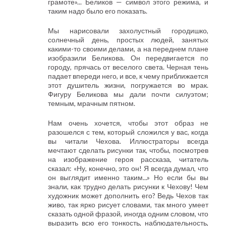
грамоте»... Беликов — символ этого режима, и
таким надо было его показать.
Мы нарисовали захолустный городишко,
солнечный день, простых людей, занятых
какими-то своими делами, а на переднем плане
изобразили Беликова. Он передвигается по
городу, прячась от веселого света. Черная тень
падает впереди него, и все, к чему приближается
этот душитель жизни, погружается во мрак.
Фигуру Беликова мы дали почти силуэтом;
темным, мрачным пятном.
Нам очень хочется, чтобы этот образ не
разошелся с тем, который сложился у вас, когда
вы читали Чехова. Иллюстраторы всегда
мечтают сделать рисунки так, чтобы, посмотрев
на изображение героя рассказа, читатель
сказал: «Ну, конечно, это он! Я всегда думал, что
он выглядит именно таким...» Но если бы вы
знали, как трудно делать рисунки к Чехову! Чем
художник может дополнить его? Ведь Чехов так
живо, так ярко рисует словами, так много умеет
сказать одной фразой, иногда одним словом, что
выразить всю его тонкость, наблюдательность,