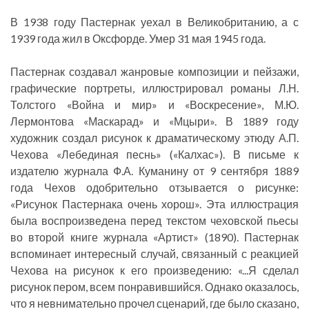
В 1938 году Пастернак уехал в Великобританию, а с
1939 года жил в Оксфорде. Умер 31 мая 1945 года.
Пастернак создавал жанровые композиции и пейзажи,
графические портреты, иллюстрировал романы Л.Н.
Толстого «Война и мир» и «Воскресение», М.Ю.
Лермонтова «Маскарад» и «Мцыри». В 1889 году
художник создал рисунок к драматическому этюду А.П.
Чехова «Лебединая песнь» («Калхас»). В письме к
издателю журнала Ф.А. Куманину от 9 сентября 1889
года Чехов одобрительно отзывается о рисунке:
«Рисунок Пастернака очень хорош». Эта иллюстрация
была воспроизведена перед текстом чеховской пьесы
во второй книге журнала «Артист» (1890). Пастернак
вспоминает интересный случай, связанный с реакцией
Чехова на рисунок к его произведению: «...Я сделал
рисунок пером, всем понравившийся. Однако оказалось,
что я невнимательно прочел сценарий, где было сказано,