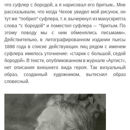
что суфлер с бородой, а я нарисовал его бритым... Мне
рассказывали, что когда Чехов увидел мой рисунок, он
тут же "побрил" суфлера, т. е. вычеркнул из манускрипта
слова "с бородой" и поместил суфлера — "бритым. По
этому поводу мы с ним обменялись письмами».
Действительно, в литографированном издании пьесы
1888 года в списке действующих лиц рядом с именем
суфлера имелось уточнение: «старик с большой, седой
бородой». В тексте, опубликованном в журнале «Артист»,
нет описания внешнего вида героя. Так визуальный
образ, созданный художником, вытеснил образ
словесный.