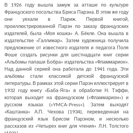
В 1926 году вышла замуж за атташе по культуре
Французского посольства Бриса Парэна. В этом же году
они уехали в Париж. Первой книгой,
проиллюстрированной Парэн по заказу французских
издателей, была «Моя кошка» А. Бёкле. Она вышла в
издательстве «Галлимар». Затем художница получила
предложение от известного издателя и педагога Поля
Фоше создать рисунки для шестнадцати книг серии
«Альбомы папаши Бобра» издательства «Фламмарион».
Над данной серией она работала до 1941 года. Эти
альбомы стали классикой детской французской
литературы. В рамках этой серии Парэн иллюстрирует в
1932 году книгу «Баба-Яга» в обработке Н. Тэффи,
которая выходит на французском («Фламмарион») и
русском языках («YMCA-Press»). Затем выходят
«Каштанка» А.П. Чехова (1934), переведенная на
французский язык Брисом Парэном, и несколько
рассказов из «Четырех книг для чтения» Л.Н. Толстого
(1936).