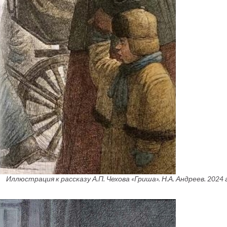
Иллюстрация к рассказу А.П. Чехова «Гриша». Н.А. Андреев. 2024 г