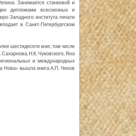
Репина. Занимается станковой и
жден дипломами всесоюзных и
еро-Западного института печати
реподает в Санкт-Петербургском
ее шестидесяти книг, том числе
 Сахарнова, Н.К. Чуковского, Яна
 региональных и международных
та Нова» вышла книга А.П. Чехов