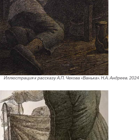
Иллюстрация к рассказу А.П. Чехова «Ванька». Н.А. Андреев. 2024 