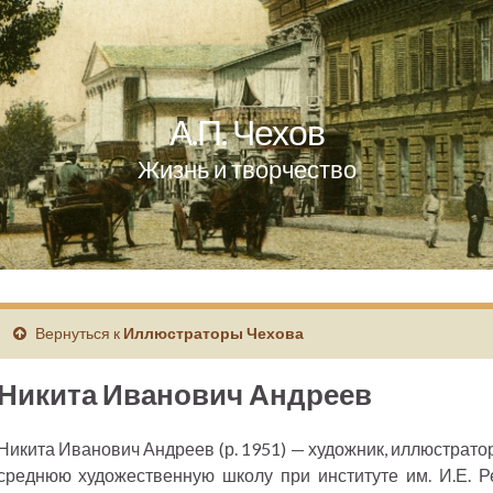
А.П. Чехов
Жизнь и творчество
Вернуться к
Иллюстраторы Чехова
Никита Иванович Андреев
Никита Иванович Андреев (р. 1951) — художник, иллюстрато
среднюю художественную школу при институте им. И.Е. Р