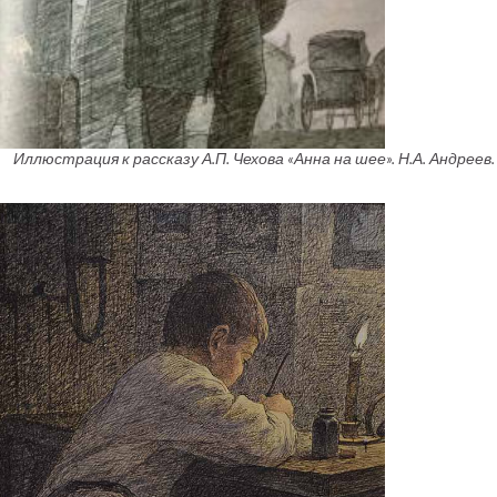
Иллюстрация к рассказу А.П. Чехова «Анна на шее». Н.А. Андреев. 