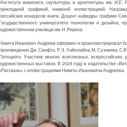
Института живописи, скульптуры и архитектуры им. И.Е. 
прикладной графикой, книжной иллюстрацией. Награ
российских конкурсов книги. Доцент кафедры графики Сев
Государственного университета технологии и дизайна, п
художественном училище им. Н. Рериха.
Никита Иванович Андреев оформил и проиллюстрировал бол
произведения Дж. Свифта, Р.Э. Хайнлайна, М. Суэнвика, С.В.
Потоцкого. Участник многих всесоюзных, всероссийских,
художественных выставок. В 2024 году в издательстве «Ви
«Рассказы» с иллюстрациями Никиты Ивановича Андреева.