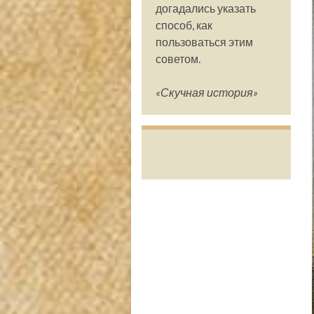
догадались указать
способ, как
пользоваться этим
советом.
«Скучная история»