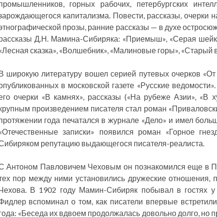
промышленников, горных рабочих, петербургских интел
зарождающегося капитализма. Повести, рассказы, очерки н
этнографической прозы, ранние рассказы — в духе остросюж
рассказы Д.Н. Мамина-Сибиряка: «Приемыш», «Серая шейка»
«Лесная сказка», «Волшебник», «Малиновые горы», «Старый в
В широкую литературу вошел серией путевых очерков «От
опубликованных в московской газете «Русские ведомости»
его очерки «В камнях», рассказы («На рубеже Азии», «В 
крупным произведением писателя стал роман «Приваловски
протяжении года печатался в журнале «Дело» и имел больш
«Отечественные записки» появился роман «Горное гнез
Сибиряком репутацию выдающегося писателя-реалиста.
С Антоном Павловичем Чеховым он познакомился еще в Пете
тех пор между ними установились дружеские отношения, 
Чехова. В 1902 году Мамин-Сибиряк побывал в гостях у 
Фидлер вспоминал о том, как писатели впервые встретили
года: «Беседа их вдвоем продолжалась довольно долго, но п