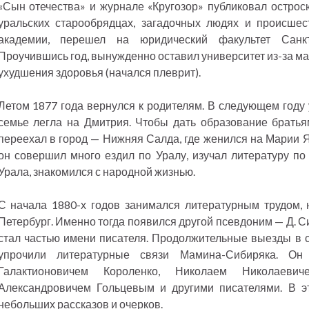
«Сын отечества» и журнале «Кругозор» публиковал острос
уральских старообрядцах, загадочных людях и происшест
академии, перешел на юридический факультет Санкт-
Проучившись год, вынужденно оставил университет из-за ма
ухудшения здоровья (начался плеврит).
Летом 1877 года вернулся к родителям. В следующем году у
семье легла на Дмитрия. Чтобы дать образование братьям
переехал в город — Нижняя Салда, где женился на Марии Я
он совершил много ездил по Уралу, изучал литературу по 
Урала, знакомился с народной жизнью.
С начала 1880-х годов занимался литературным трудом, 
Петербург. Именно тогда появился другой псевдоним — Д. 
стал частью имени писателя. Продолжительные выезды в 
упрочили литературные связи Мамина-Сибиряка. Он
Галактионовичем Короленко, Николаем Николаевич
Александровичем Гольцевым и другими писателями. В э
небольших рассказов и очерков.