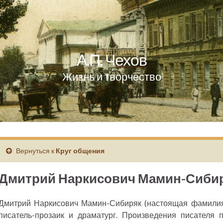
А.П. Чехов
Жизнь и творчество
Вернуться к
Круг общения
Дмитрий Наркисович Мамин-Сиби
Дмитрий Наркисович Мамин-Сибиряк (настоящая фамилия
писатель-прозаик и драматург. Произведения писателя