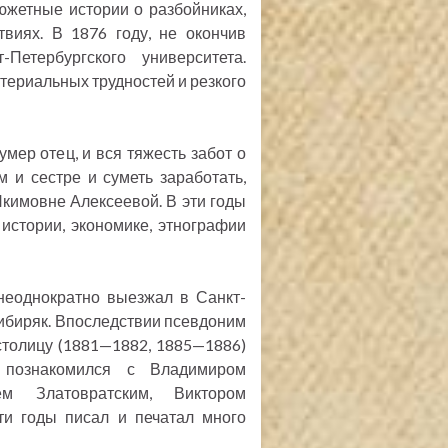
южетные истории о разбойниках,
виях. В 1876 году, не окончив
Петербургского университета.
териальных трудностей и резкого
мер отец, и вся тяжесть забот о
 и сестре и суметь заработать,
кимовне Алексеевой. В эти годы
истории, экономике, этнографии
неоднократно выезжал в Санкт-
Сибиряк. Впоследствии псевдоним
столицу (1881—1882, 1885—1886)
 познакомился с Владимиром
ем Златовратским, Виктором
ти годы писал и печатал много