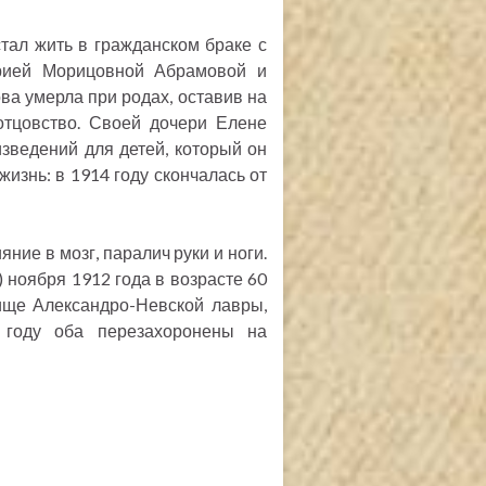
тал жить в гражданском браке с
арией Морицовной Абрамовой и
ва умерла при родах, оставив на
отцовство. Своей дочери Елене
зведений для детей, который он
жизнь: в 1914 году скончалась от
ние в мозг, паралич руки и ноги.
) ноября 1912 года в возрасте 60
ище Александро-Невской лавры,
 году оба перезахоронены на