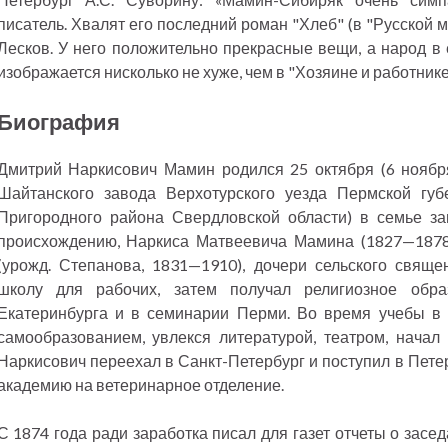
писатель. Хвалят его последний роман "Хлеб" (в "Русской 
Лесков. У него положительно прекрасные вещи, а народ в 
изображается нисколько не хуже, чем в "Хозяине и работнике
Биография
Дмитрий Наркисович Мамин родился 25 октября (6 ноября
Шайтанского завода Верхотурского уезда Пермской гу
Пригородного района Свердловской области) в семье за
происхождению, Наркиса Матвеевича Мамина (1827—187
(урожд. Степанова, 1831—1910), дочери сельского свяще
школу для рабочих, затем получал религиозное обр
Екатеринбурга и в семинарии Перми. Во время учебы в
самообразованием, увлекся литературой, театром, начал
Наркисович переехал в Санкт-Петербург и поступил в Пете
академию на ветеринарное отделение.
С 1874 года ради заработка писал для газет отчеты о засе