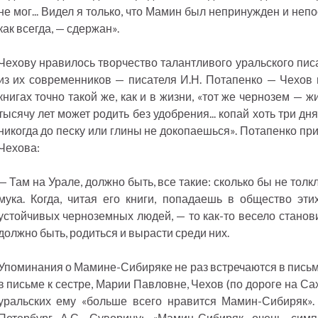
не мог... Видел я только, что Мамин был непринужден и непо
как всегда, — сдержан».
Чехову нравилось творчество талантливого уральского пис
из их современников — писателя И.Н. Потапенко — Чехов 
книгах точно такой же, как и в жизни, «тот же чернозем — 
тысячу лет может родить без удобрения... копай хоть три дн
никогда до песку или глины не докопаешься». Потапенко п
Чехова:
— Там на Урале, должно быть, все такие: сколько бы не толкли
мука. Когда, читая его книги, попадаешь в общество эт
устойчивых черноземных людей, — то как-то весело становит
должно быть, родиться и вырасти среди них.
Упоминания о Мамине-Сибиряке не раз встречаются в письма
в письме к сестре, Марии Павловне, Чехов (по дороге на Са
уральских ему «больше всего нравится Мамин-Сибиряк».
Петербург А.С. Суворину: «Мамин-Сибиряк очень сим