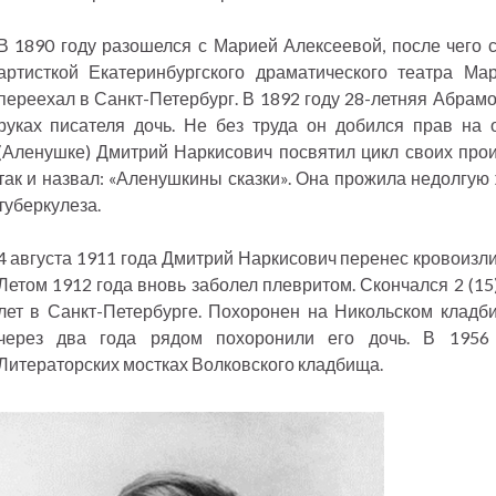
В 1890 году разошелся с Марией Алексеевой, после чего с
артисткой Екатеринбургского драматического театра М
переехал в Санкт-Петербург. В 1892 году 28-летняя Абрамо
руках писателя дочь. Не без труда он добился прав на 
(Аленушке) Дмитрий Наркисович посвятил цикл своих прои
так и назвал: «Аленушкины сказки». Она прожила недолгую 
туберкулеза.
4 августа 1911 года Дмитрий Наркисович перенес кровоизлия
Летом 1912 года вновь заболел плевритом. Скончался 2 (15
лет в Санкт-Петербурге. Похоронен на Никольском кладб
через два года рядом похоронили его дочь. В 1956
Литераторских мостках Волковского кладбища.