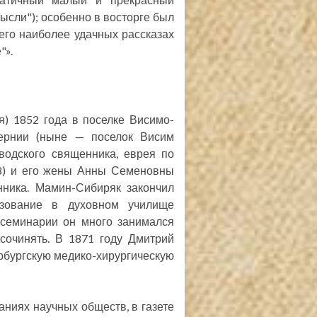
мысли"); особенно в восторге был
его наиболее удачных рассказах
"».
) 1852 года в поселке Висимо-
бернии (ныне — поселок Висим
водского священника, еврея по
8) и его жены Анны Семеновны
нника. Мамин-Сибиряк закончил
азование в духовном училище
 семинарии он много занимался
 сочинять. В 1871 году Дмитрий
рбургскую медико-хирургическую
даниях научных обществ, в газете