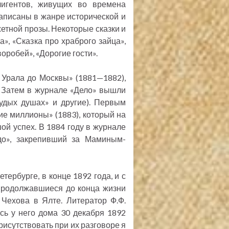
лигентов, живущих во времена
аписаны в жанре исторической и
етной прозы. Некоторые сказки и
, «Сказка про храброго зайца»,
оробей», «Дорогие гости».
 Урала до Москвы» (1881—1882),
. Затем в журнале «Дело» вышли
худых душах» и другие). Первым
е миллионы» (1883), который на
ой успех. В 1884 году в журнале
до», закрепивший за Маминым-
рбурге, в конце 1892 года, и с
продолжавшиеся до конца жизни
Чехова в Ялте. Литератор Ф.Ф.
сь у него дома 30 декабря 1892
рисутствовать при их разговоре я