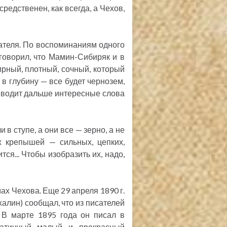
средственен, как всегда, а Чехов,
ателя. По воспоминаниям одного
говорил, что Мамин-Сибиряк и в
жирный, плотный, сочный, который
я в глубину — все будет чернозем,
риводит дальше интересные слова
 в ступе, а они все — зерно, а не
их крепышей — сильных, цепких,
ся... Чтобы изобразить их, надо,
х Чехова. Еще 29 апреля 1890 г.
халин) сообщал, что из писателей
 В марте 1895 года он писал в
патичный малый и прекрасный