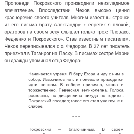
Проповеди Покровского производили неизгладимое
впечатление. Впоследствии Чехов высоко ценил
красноречие своего учителя. Многим известны строчки
из его письма брату Александру: «Теоретик я плохой,
ораторов на своем веку слышал только трех: Плевако,
Федченко и Покровского». Став известным писателем,
Чехов переписывался с о. Федором. В 27 лет писатель
приезжал в Таганрог на Пасху. В письмах сестре Марии
он дважды упоминал отца Федора:
Начинается утреня. Я беру Егора и иду с ним в
собор. Извозчиков нет, и поневоле приходится
идти пешком. В соборе прилично, чинно и
торжественно. Певческая великолепна. Голоса
роскошны, но дисциплина никуда не годится.
Покровский поседел; голос его стал уже глуше и
слабее.
* * *
Покровский — благочинный. В своем