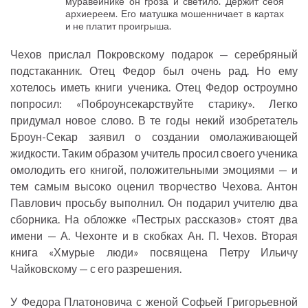
муравейнике он гроза и светило. Держит себя
архиереем. Его матушка мошенничает в картах
и не платит проигрыша.
Чехов прислал Покровскому подарок — серебряный
подстаканник. Отец Федор был очень рад. Но ему
хотелось иметь книги ученика. Отец Федор остроумно
попросил: «Поброунсекарствуйте старику». Легко
придумал новое слово. В те годы некий изобретатель
Броун-Секар заявил о создании омолаживающей
жидкости. Таким образом учитель просил своего ученика
омолодить его книгой, положительными эмоциями — и
тем самым высоко оценил творчество Чехова. Антон
Павлович просьбу выполнил. Он подарил учителю два
сборника. На обложке «Пестрых рассказов» стоят два
имени — А. Чехонте и в скобках Ан. П. Чехов. Вторая
книга «Хмурые люди» посвящена Петру Ильичу
Чайковскому — с его разрешения.
У Федора Платоновича с женой Софьей Григорьевной