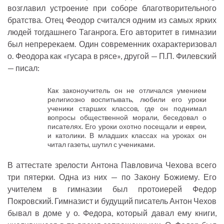
возглавил устроение при соборе благотворительного
братства. Отец Феодор считался одним из самых ярких
людей тогдашнего Таганрога. Его авторитет в гимназии
был непререкаем. Один современник охарактеризовал
о. Феодора как «гусара в рясе», другой — П.П. Филевский
— писал:
Как законоучитель он не отличался умением
религиозно воспитывать, любили его уроки
ученики старших классов, где он поднимал
вопросы общественной морали, беседовал о
писателях. Его уроки охотно посещали и евреи,
и католики. В младших классах на уроках он
читал газеты, шутил с учениками.
В аттестате зрелости Антона Павловича Чехова всего
три пятерки. Одна из них — по Закону Божиему. Его
учителем в гимназии был протоиерей Федор
Покровский. Гимназист и будущий писатель Антон Чехов
бывал в доме у о. Федора, который давал ему книги,