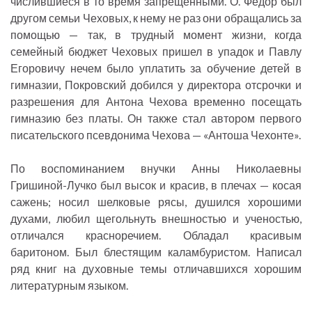
числившиеся в то время запрещенными. О. Федор был
другом семьи Чеховых, к нему не раз они обращались за
помощью — так, в трудный момент жизни, когда
семейный бюджет Чеховых пришел в упадок и Павлу
Егоровичу нечем было уплатить за обучение детей в
гимназии, Покровский добился у директора отсрочки и
разрешения для Антона Чехова временно посещать
гимназию без платы. Он также стал автором первого
писательского псевдонима Чехова — «Антоша Чехонте».
По воспоминанием внучки Анны Николаевны
Гришиной-Лучко был высок и красив, в плечах — косая
сажень; носил шелковые рясы, душился хорошими
духами, любил щегольнуть внешностью и ученостью,
отличался красноречием. Обладал красивым
баритоном. Был блестящим каламбуристом. Написал
ряд книг на духовные темы отличавшихся хорошим
литературным языком.