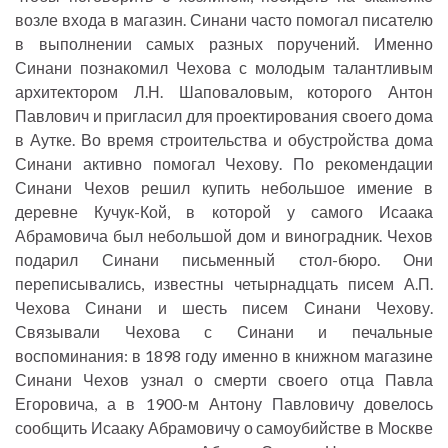
возле входа в магазин. Синани часто помогал писателю
в выполнении самых разных поручений. Именно
Синани познакомил Чехова с молодым талантливым
архитектором Л.Н. Шаповаловым, которого Антон
Павлович и пригласил для проектирования своего дома
в Аутке. Во время строительства и обустройства дома
Синани активно помогал Чехову. По рекомендации
Синани Чехов решил купить небольшое имение в
деревне Кучук-Кой, в которой у самого Исаака
Абрамовича был небольшой дом и виноградник. Чехов
подарил Синани письменный стол-бюро. Они
переписывались, известны четырнадцать писем А.П.
Чехова Синани и шесть писем Синани Чехову.
Связывали Чехова с Синани и печальные
воспоминания: в 1898 году именно в книжном магазине
Синани Чехов узнал о смерти своего отца Павла
Егоровича, а в 1900-м Антону Павловичу довелось
сообщить Исааку Абрамовичу о самоубийстве в Москве