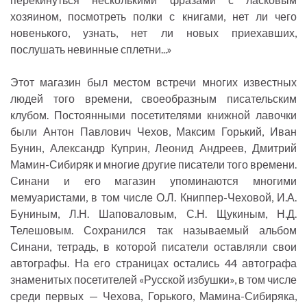
хозяином, посмотреть полки с книгами, нет ли чего
новенького, узнать, нет ли новых приехавших,
послушать невинные сплетни...»
Этот магазин был местом встречи многих известных
людей того времени, своеобразным писательским
клубом. Постоянными посетителями книжной лавочки
были Антон Павлович Чехов, Максим Горький, Иван
Бунин, Александр Куприн, Леонид Андреев, Дмитрий
Мамин-Сибиряк и многие другие писатели того времени.
Синани и его магазин упоминаются многими
мемуаристами, в том числе О.Л. Книппер-Чеховой, И.А.
Буниным, Л.Н. Шаповаловым, С.Н. Щукиным, Н.Д.
Телешовым. Сохранился так называемый альбом
Синани, тетрадь, в которой писатели оставляли свои
автографы. На его страницах остались 44 автографа
знаменитых посетителей «Русской избушки», в том числе
среди первых — Чехова, Горького, Мамина-Сибиряка,