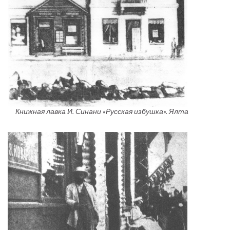
Книжная лавка И. Синани «Русская избушка». Ялта