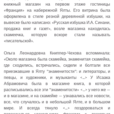
книжный магазин на первом этаже гостиницы
«Франция» на набережной Ялты. Его витрина была
оформлена в стиле резной деревянной избушки, на
вывеске было написано: «Русская избушка И.А. Синани,
продажа книг и газет», возле магазина находилась
скамеечка, которую вскоре стали называть
«писательской».
Ольга Леонардовна Книппер-Чехова вспоминала:
«Около магазина была скамейка, знаменитая скамейка,
где сходились, встречались, сидели и болтали все
приезжавшие в Ялту "знаменитости": и литераторы, и
певцы, и художники, и музыканты <...> У Исаака
Абрамовича была в магазине книга, в которой
расписывались все эти "знаменитости» <...> у него же —
и в магазине, и на скамейке — узнавались все новости,
все, что случалось и в небольшой Ялте, и в большом
мире. И всегда тянуло <...> поздороваться и
перекинуться несколькими фразами с ласковым