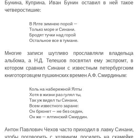
Бунина, Куприна. Иван Бунин оставил в ней такое
четверостишие:
В Ялте зимнею порой —
Только море и Синани.
Бродят тучки над горой
Остальное все в тумане.
Многие записи шутливо прославляли владельца
альбома, а Н.Д. Телешов посвятил ему экспромт, в
котором сравнил Синани с известным петербургским
книготорговцем пушкинских времен А.Ф. Смирдиным:
Коль на набережной Ялты
Хотя в жизни раз гулял ты,
Так уж видел ты Синани,
Всем известного заране:
Он брюнет — не без седин,
Он же — ялтинский Смирдин.
Антон Павлович Чехов часто приходил в лавку Синани,
чтобы поговорить с хозяином, посидеть на скамейке