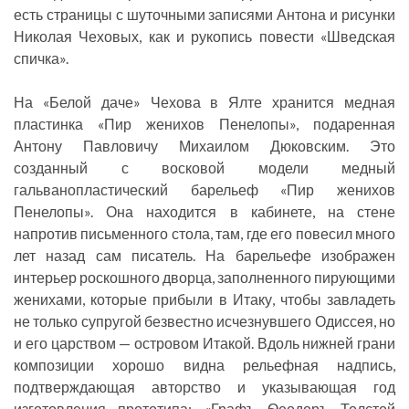
есть страницы с шуточными записями Антона и рисунки
Николая Чеховых, как и рукопись повести «Шведская
спичка».
На «Белой даче» Чехова в Ялте хранится медная
пластинка «Пир женихов Пенелопы», подаренная
Антону Павловичу Михаилом Дюковским. Это
созданный с восковой модели медный
гальванопластический барельеф «Пир женихов
Пенелопы». Она находится в кабинете, на стене
напротив письменного стола, там, где его повесил много
лет назад сам писатель. На барельефе изображен
интерьер роскошного дворца, заполненного пирующими
женихами, которые прибыли в Итаку, чтобы завладеть
не только супругой безвестно исчезнувшего Одиссея, но
и его царством — островом Итакой. Вдоль нижней грани
композиции хорошо видна рельефная надпись,
подтверждающая авторство и указывающая год
изготовления прототипа: «Графъ Ѳеодоръ Толстой