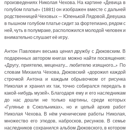
произведениях Николая Чехова. На картине «Девица в
голубом платье» (1881) он изображен вместе с дальней
родственницей Чеховых — Юленькой Лядовой. Девушка
в пышном голубом платье сидит за фортепиано, рядом с
ней, чуть в полумраке, расположился молодой человек и
внимательно слушает её игру.
Антон Павлович весьма ценил дружбу с Дюковским. В
подаренных автором книгах можно найти посвящения:
«Другу, приятелю, меценату... любителю изящного...» По
словам Михаила Чехова, Дюковский «дорожил каждой
строчкой Антона и каждым обрывочком от рисунка
Николая и хранил их так, точно собирался передать в
какой-нибудь музей». Благодаря ему и его наследникам
до нас дошли не только картины, среди которых
«Гулянье в Сокольниках», но и целый архив работ
Николая Чехова. В нём ученические работы Николая,
множество его этюдов, набросков, рисунков. В семье
наследников сохранился альбом Дюковского, в котором