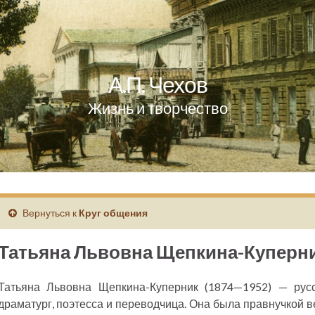
А.П. Чехов
Жизнь и творчество
Вернуться к
Круг общения
Татьяна Львовна Щепкина-Куперн
Татьяна Львовна Щепкина-Куперник (1874—1952) — русс
драматург, поэтесса и переводчица. Она была правнучкой в