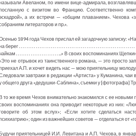
называли Авеланом, по имени вице-адмирала, возглавлявше
посланную с визитом во Францию. Соответственно ком
эскадрой», а их встречи — «общим плаванием». Чехова «з
собраниям литераторов и пр.».
Осенью 1894 года Чехов прислал ей загадочную записку: «
на берег . . . . . . . . . . . . . . . . . . . . . . . . . . . . . . . . . . . . . . . . . . . . . . . . . .
чайкам . . . . . . . . . . . . . . . . . . . . . . . ...» В своих воспомина
«Это не отрывок из таинственного романа, — это просто зап
приехал А.П. и хочет видеть нас — мою приятельницу молоду
Следовали завтраки в редакции «Артиста» у Куманина, чаи 
у общего друга «дедушки-Саблина», съемки у [фотографа] Тру
В то же время Чехов внимательно знакомился с ее новыми 
своих воспоминаниях она приводит некоторые из них: «Люб
говорите об этом вслух»; «Если хотите сделаться наст
психиатрию»; один из важнейших советов — отделаться от «г
Будучи приятельницей И.И. Левитана и А.П. Чехова, в янва