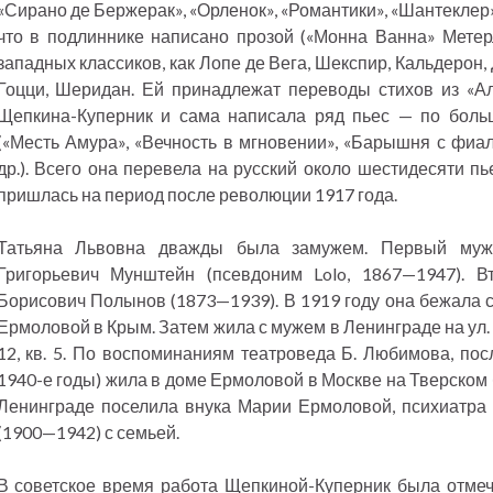
«Сирано де Бержерак», «Орленок», «Романтики», «Шантеклер»)
что в подлиннике написано прозой («Монна Ванна» Метер
западных классиков, как Лопе де Вега, Шекспир, Кальдерон,
Гоцци, Шеридан. Ей принадлежат переводы стихов из «Ал
Щепкина-Куперник и сама написала ряд пьес — по больш
(«Месть Амура», «Вечность в мгновении», «Барышня с фиа
др.). Всего она перевела на русский около шестидесяти п
пришлась на период после революции 1917 года.
Татьяна Львовна дважды была замужем. Первый муж
Григорьевич Мунштейн (псевдоним Lolo, 1867—1947). 
Борисович Полынов (1873—1939). В 1919 году она бежала 
Ермоловой в Крым. Затем жила с мужем в Ленинграде на ул
12, кв. 5. По воспоминаниям театроведа Б. Любимова, пос
1940-е годы) жила в доме Ермоловой в Москве на Тверском б
Ленинграде поселила внука Марии Ермоловой, психиатра
(1900—1942) с семьей.
В советское время работа Щепкиной-Куперник была отмеч