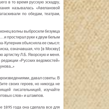
го в то время русскую эскадру,
пания называлась «Авелановой
атаскивали по обедам, театрам,
Наконец волны выбросили безумца
 . . . . . . . . . . . . . . . и простирал руки к двум белым
ниях Щепкина-Куперник объясняла ее смысл:
иска, означавшая, что [в Москву]
ю артистку Л.Б. Яворскую и меня.
в редакции «Русских ведомостей»
нова...»
произведениями, давал советы. В
ите своих героев, но никогда не
оящей писательницей, изучайте
отовых слов» и штампов.
ре 1895 года она сделала все для