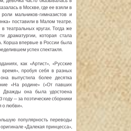
, девочка часто оказывалась в
казалась в Москве, где ее взяли в
 роли мальчиков-гимназистов и
инка» поставили в Малом театре.
 в театральных кругах. Тогда же
и драматургии, которая стала
.А. Корша впервые в России была
ределившем успех спектакля.
даниях, как «Артист», «Русские
е время», пробуя себя в разных
она выпустила более десятка
ение «На родине» («От павших
ей. Дважды она была удостоена
 году — за поэтические сборники
я о любви».
ольшую популярность переводы
 оригинале «Далекая принцесса»,