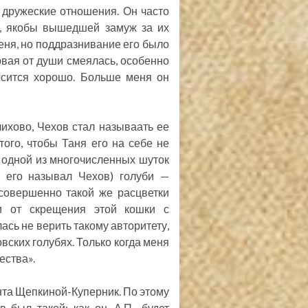
дружеские отношения. Он часто
, якобы вышедшей замуж за их
еня, но поддразнивание его было
ервая от души смеялась, особенно
тносится хорошо. Больше меня он
лихово, Чехов стал называать ее
ого, чтобы Таня его на себе не
 одной из многочисленных шуток
к его называл Чехов) голуби —
 совершенно такой же расцветки
ли от скрещения этой кошки с
ась не верить такому авторитету,
овских голубях. Только когда меня
ества».
нта Щепкиной-Куперник. По этому
был такой: как он, А.П., будет