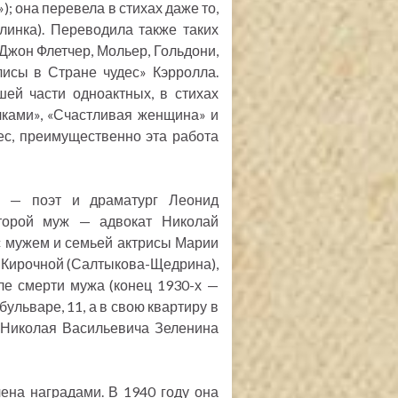
; она перевела в стихах даже то,
линка). Переводила также таких
 Джон Флетчер, Мольер, Гольдони,
исы в Стране чудес» Кэрролла.
ей части одноактных, в стихах
лками», «Счастливая женщина» и
ьес, преимущественно эта работа
 — поэт и драматург Леонид
Второй муж — адвокат Николай
с мужем и семьей актрисы Марии
. Кирочной (Салтыкова-Щедрина),
ле смерти мужа (конец 1930-х —
ульваре, 11, а в свою квартиру в
 Николая Васильевича Зеленина
ена наградами. В 1940 году она