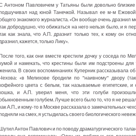
С Антоном Павловичем у Татьяны были довольно близкие 
подшучивал над юной Танечкой. Называл ее м-м Ежовой
общего знакомого журналиста. «Он вообще очень дразнил м
так добродушно, что обижаться на него нельзя было, и я п
так как знала, что А.П. дразнит только тех, к кому он о
дразнил, кажется, только Лику».
После того, как они вместе крестили дочку у соседа по Ме
кумой и намекать, что крестины были им подстроены для т
женила. В своих воспоминаниях Куперник рассказывала об
Чехова: «в Мелихове бродили по "наивному" двору (та
кофейного цвета с белым, так называемые египетские, и
кошка, и А.П. уверил меня, что эти голуби произош
обыкновенным голубем. Лучше всего было то, что я не решал
как А.П., и кому-то в Москве рассказала о замечательных чех
подняли на смех, я устыдилась своего биологического невеж
Шутил Антон Павлович и по поводу драматургического тала
поводу она вспоминала: «Один из любимых его рассказов 