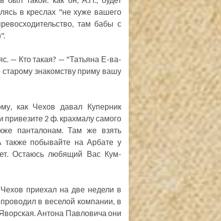
алясь в креслах "не хуже вашего
превосходительство, там бабы с
".
яс. — Кто такая? — "Татьяна Е-ва-
по старому знакомству приму вашу
му, как Чехов давал Куперник
и привезите 2 ф. крахмалу самого
кже панталонам. Там же взять
А также побывайте на Арбате у
ьет. Остаюсь любящий Вас Кум-
а Чехов приехал на две недели в
проводил в веселой компании, в
Яворская. Антона Павловича они