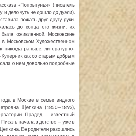
ссказа «Попрыгунья» (писатель
и дело чуть не дошло до дуэли).
тавила пожать друг другу руки.
алась до конца его жизни, их
 была оживленной. Московские
» в Московском Художественном
к никогда раньше, литературно-
-Куперник как со старым добрым
исала о нем довольно подробные
 года в Москве в семье видного
етровна Щепкина (1850—1893),
ерватории. Прадед — известный
 Писать начала в детстве — уже в
. Щепкина. Ее родители разошлись