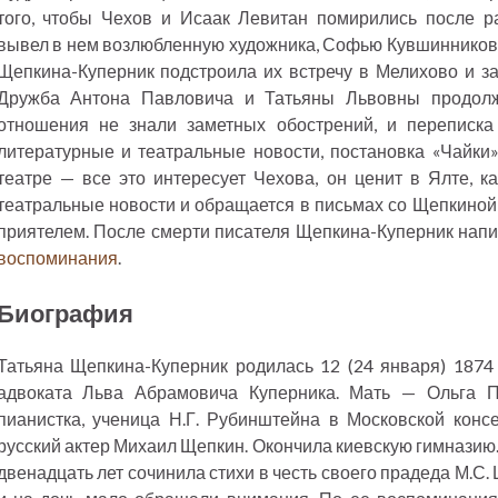
того, чтобы Чехов и Исаак Левитан помирились после ра
вывел в нем возлюбленную художника, Софью Кувшинникову, 
Щепкина-Куперник подстроила их встречу в Мелихово и зас
Дружба Антона Павловича и Татьяны Львовны продолж
отношения не знали заметных обострений, и переписка
литературные и театральные новости, постановка «Чайки
театре — все это интересует Чехова, он ценит в Ялте, ка
театральные новости и обращается в письмах со Щепкиной
приятелем. После смерти писателя Щепкина-Куперник нап
воспоминания
.
Биография
Татьяна Щепкина-Куперник родилась 12 (24 января) 1874
адвоката Льва Абрамовича Куперника. Мать — Ольга П
пианистка, ученица Н.Г. Рубинштейна в Московской конс
русский актер Михаил Щепкин. Окончила киевскую гимназию.
двенадцать лет сочинила стихи в честь своего прадеда М.С