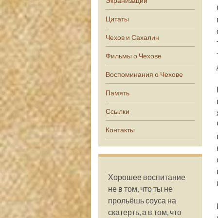
Экранизации
Цитаты
Чехов и Сахалин
Фильмы о Чехове
Воспоминания о Чехове
Память
Ссылки
Контакты
Хорошее воспитание
не в том, что ты не
прольёшь соуса на
скатерть, а в том, что