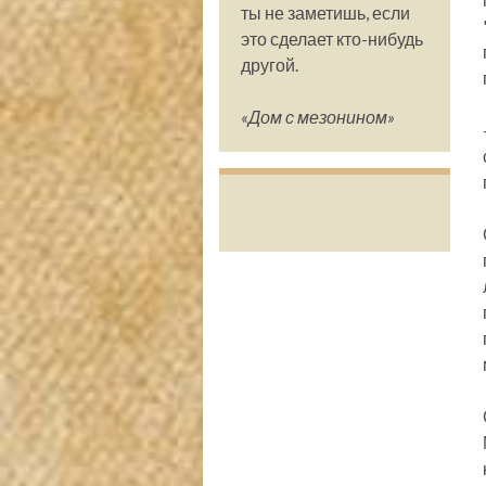
ты не заметишь, если
это сделает кто-нибудь
другой.
«Дом с мезонином»