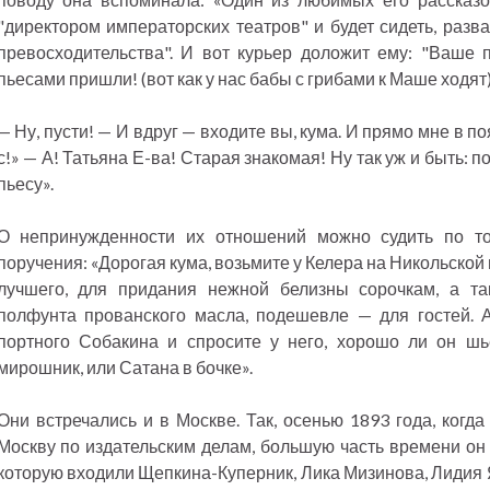
"директором императорских театров" и будет сидеть, разв
превосходительства". И вот курьер доложит ему: "Ваше 
пьесами пришли! (вот как у нас бабы с грибами к Маше ходят)
— Ну, пусти! — И вдруг — входите вы, кума. И прямо мне в по
с!» — А! Татьяна Е-ва! Старая знакомая! Ну так уж и быть: 
пьесу».
О непринужденности их отношений можно судить по то
поручения: «Дорогая кума, возьмите у Келера на Никольской 
лучшего, для придания нежной белизны сорочкам, а та
полфунта прованского масла, подешевле — для гостей. 
портного Собакина и спросите у него, хорошо ли он ш
мирошник, или Сатана в бочке».
Они встречались и в Москве. Так, осенью 1893 года, когд
Москву по издательским делам, большую часть времени он 
которую входили Щепкина-Куперник, Лика Мизинова, Лидия 