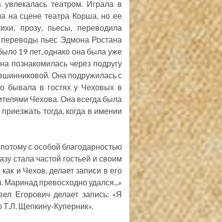
 увлекалась театром. Играла в
ла на сцене театра Корша, но ее
хи, прозу, пьесы, переводила
и переводы пьес Эдмона Ростана
было 19 лет, однако она была уже
на познакомилась через подругу
увшинниковой. Она подружилась с
то бывала в гостях у Чеховых в
ителями Чехова. Она всегда была
приезжать тогда, когда в имении
 потому с особой благодарностью
азу стала частой гостьей и своим
 как и Чехов, делает записи в его
. Маринад превосходно удался...»
вел Егорович делает запись: «Я
ю Т.Л. Щепкину-Куперник».