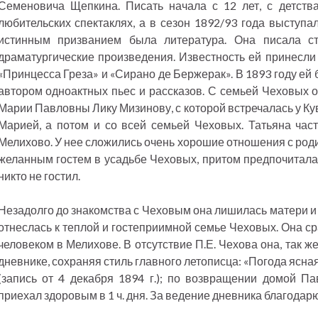
Семеновича Щепкина. Писать начала с 12 лет, с детства
любительских спектаклях, а в сезон 1892/93 года выступа
истинным призванием была литература. Она писала сти
драматургические произведения. Известность ей принесл
«Принцесса Греза» и «Сирано де Бержерак». В 1893 году ей 
автором одноактных пьес и рассказов. С семьей Чеховых о
Марии Павловны Лику Мизинову, с которой встречалась у К
Марией, а потом и со всей семьей Чеховых. Татьяна час
Мелихово. У нее сложились очень хорошие отношения с род
желанным гостем в усадьбе Чеховых, притом предпочитала 
никто не гостил.
Незадолго до знакомства с Чеховым она лишилась матери и
отнеслась к теплой и гостеприимной семье Чеховых. Она ср
человеком в Мелихове. В отсутствие П.Е. Чехова она, так же
дневнике, сохраняя стиль главного летописца: «Погода ясная
(запись от 4 декабря 1894 г.); по возвращении домой Па
приехал здоровым в 1 ч. дня. За ведение дневника благодар