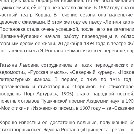
и на дочь мало обращали внимания. По ее воспоминаниям
чужих семьях, ей остро не хватало любви. В 1892 году она о
частный театр Корша. В течение сезона она маленькие
девочек с фиалками. В этом же году ее пьесу «Летняя карт
Постановка стала очень успешной, после чего ее заметили
Щепкина-Куперник начала работу переводчицы в област
главным делом ее жизни. 20 декабря 1894 года в театре Ф
поставлена пьеса Э. Ростана «Романтики» в ее переводе, оп
Татьяна Львовна сотрудничала в таких периодических из
ведомости», «Русская мысль», «Северный курьер», «Ново
литературных жанрах. В период с 1895 по 1915 год 
прозаических и стихотворных сборников. Ее стихотвор
твердынь Порт-Артура...», 1905) стало народной песн
почетных отзывов Пушкинской премии Академии наук: в 1903
«Мои стихи» и «Из женских писем», в 1907 году — за «Сказани
Хорошо известны ее достаточно вольные, получившие б
стихотворных пьес Эдмона Ростана («Принцесса Греза» — в