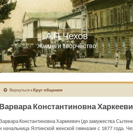
А.П. Чехов
Жизнь и творчество
Вернуться к
Круг общения
Варвара Константиновна Харкееви
Варвара Константиновна Харкеевич (до замужества Сытенк
и начальница Ялтинской женской гимназии с 1877 года. Че