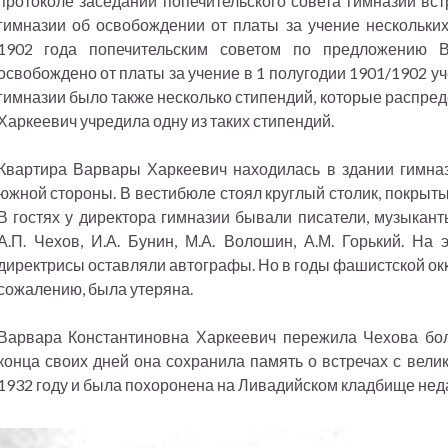
протоколе заседаний попечительского совета гимназии вс
гимназии об освобождении от платы за учение нескольких 
1902 года попечительским советом по предложению 
освобождено от платы за учение в 1 полугодии 1901/1902 уч
гимназии было также несколько стипендий, которые распреде
Харкеевич учредила одну из таких стипендий.
Квартира Варвары Харкеевич находилась в здании гимназ
южной стороны. В вестибюле стоял круглый столик, покрыты
В гостях у директора гимназии бывали писатели, музыканты
А.П. Чехов, И.А. Бунин, М.А. Волошин, А.М. Горький. На 
директрисы оставляли автографы. Но в годы фашистской окк
сожалению, была утеряна.
Варвара Константиновна Харкеевич пережила Чехова боле
конца своих дней она сохранила память о встречах с вели
1932 году и была похоронена на Ливадийском кладбище неда