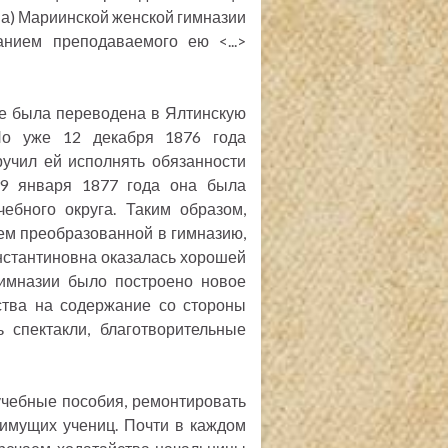
на) Мариинской женской гимназии
нием преподаваемого ею <...>
бе была переводена в Ялтинскую
 Но уже 12 декабря 1876 года
ручил ей исполнять обязанности
19 января 1877 года она была
ебного округа. Таким образом,
ем преобразованной в гимназию,
онстантиновна оказалась хорошей
гимназии было построено новое
ства на содержание со стороны
 спектакли, благотворительные
 учебные пособия, ремонтировать
еимущих учениц. Почти в каждом