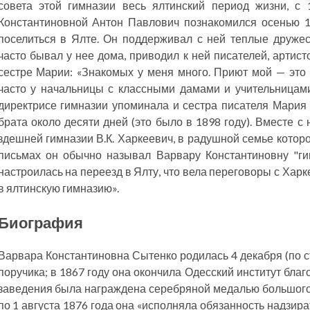
совета этой гимназии весь ялтинский период жизни, с
Константиновной Антон Павлович познакомился осенью 18
поселиться в Ялте. Он поддерживал с ней теплые дружес
часто бывал у нее дома, приводил к ней писателей, артист
сестре Марии: «Знакомых у меня много. Приют мой — это 
часто у начальницы с классными дамами и учительницами
директрисе гимназии упоминала и сестра писателя Мария
брата около десяти дней (это было в 1898 году). Вместе с
здешней гимназии В.К. Харкеевич, в радушной семье которо
письмах он обычно называл Варвару Константиновну "гим
настроилась на переезд в Ялту, что вела переговоры с Хар
в ялтинскую гимназию».
Биография
Варвара Константиновна Сытенко родилась 4 декабря (по с
поручика; в 1867 году она окончила Одесский институт бла
заведения была награждена серебряной медалью большого р
по 1 августа 1876 года она «исполняла обязанность надзи