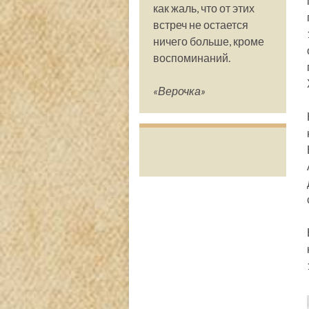
как жаль, что от этих
встреч не остается
ничего больше, кроме
воспоминаний.
«Верочка»