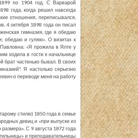
 1899 по 1904 год. С Варварой
98 года, когда решил навсегда
кие отношения, переписывался,
ов. 4 октября 1898 года он писал
женская гимназия, где я обедаю
; обедаю и гуляю». О визитах к
 Павловна: «Я прожила в Ялте у
 ним ходила в гости к начальнице
й брат частенько бывал. В своих
назией". Я настолько серьезно
кеевич о переводе меня на работу
тарому стилю) 1850 года в семье
городных девиц и «при выпуске из
азмера». С 9 августа 1872 года
рательницы» и преподавательницы