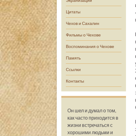
Экранизации
Цитаты
Чехов и Сахалин
Фильмы о Чехове
Воспоминания о Чехове
Память
Ссылки
Контакты
Он шел и думал о том,
как часто приходится в
жизни встречаться с
хорошими людьми и