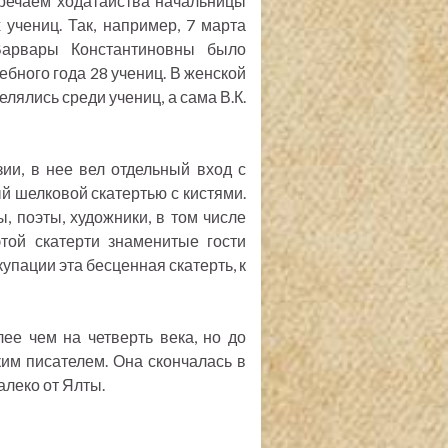
тречаем ходатайства начальницы
учениц. Так, например, 7 марта
Варвары Константиновны было
ебного года 28 учениц. В женской
лялись среди учениц, а сама В.К.
ии, в нее вел отдельный вход с
й шелковой скатертью с кистями.
, поэты, художники, в том числе
этой скатерти знаменитые гости
упации эта бесценная скатерть, к
е чем на четверть века, но до
ким писателем. Она скончалась в
леко от Ялты.