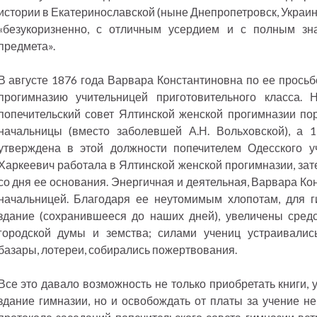
истории в Екатеринославской (ныне Днепропетровск, Украи
«безукоризненно, с отличным усердием и с полным зна
предмета».
В августе 1876 года Варвара Константиновна по ее прось
прогимназию учительницей приготовительного класса.
попечительский совет Ялтинской женской прогимназии по
начальницы (вместо заболевшей А.Н. Вольховской), а 
утверждена в этой должности попечителем Одесского уч
Харкеевич работала в Ялтинской женской прогимназии, зат
со дня ее основания. Энергичная и деятельная, Варвара К
начальницей. Благодаря ее неутомимым хлопотам, для 
здание (сохранившееся до наших дней), увеличены сред
городской думы и земства; силами учениц устраивались
базары, лотереи, собирались пожертвования.
Все это давало возможность не только приобретать книги,
здание гимназии, но и освобождать от платы за учение н