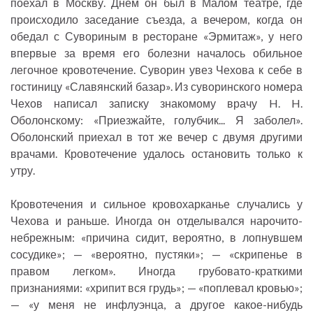
поехал в Москву. Днем он был в Малом театре, где
происходило заседание съезда, а вечером, когда он
обедал с Сувориным в ресторане «Эрмитаж», у него
впервые за время его болезни началось обильное
легочное кровотечение. Суворин увез Чехова к себе в
гостиницу «Славянский базар». Из суворинского номера
Чехов написал записку знакомому врачу H. H.
Оболонскому: «Приезжайте, голубчик... Я заболел».
Оболонский приехал в тот же вечер с двумя другими
врачами. Кровотечение удалось остановить только к
утру.
Кровотечения и сильное кровохарканье случались у
Чехова и раньше. Иногда он отделывался нарочито-
небрежным: «причина сидит, вероятно, в лопнувшем
сосудике»; — «вероятно, пустяки»; — «скрипенье в
правом легком». Иногда грубовато-краткими
признаниями: «хрипит вся грудь»; — «поплевал кровью»;
— «у меня не инфлуэнца, а другое какое-нибудь