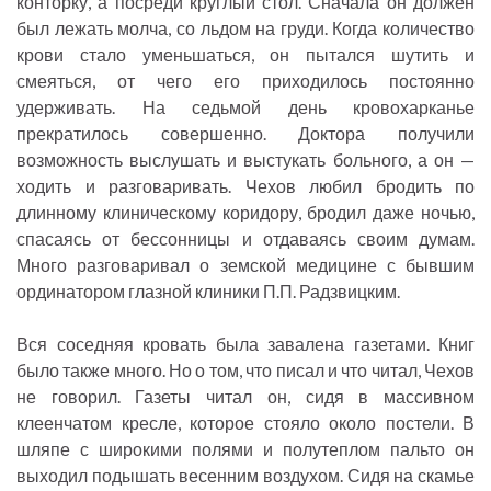
конторку, а посреди круглый стол. Сначала он должен
был лежать молча, со льдом на груди. Когда количество
крови стало уменьшаться, он пытался шутить и
смеяться, от чего его приходилось постоянно
удерживать. На седьмой день кровохарканье
прекратилось совершенно. Доктора получили
возможность выслушать и выстукать больного, а он —
ходить и разговаривать. Чехов любил бродить по
длинному клиническому коридору, бродил даже ночью,
спасаясь от бессонницы и отдаваясь своим думам.
Много разговаривал о земской медицине с бывшим
ординатором глазной клиники П.П. Радзвицким.
Вся соседняя кровать была завалена газетами. Книг
было также много. Но о том, что писал и что читал, Чехов
не говорил. Газеты читал он, сидя в массивном
клеенчатом кресле, которое стояло около постели. В
шляпе с широкими полями и полутеплом пальто он
выходил подышать весенним воздухом. Сидя на скамье