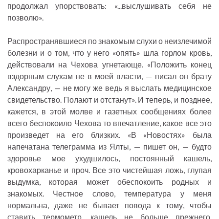
продолжал упорствовать: «...выслушивать себя не
позволю».
Распространявшиеся по знакомым слухи о неизлечимой
болезни и о том, что у него «опять» шла горлом кровь,
действовали на Чехова угнетающе. «Положить конец
вздорным слухам не в моей власти, — писал он брату
Александру, — не могу же ведь я выслать медицинское
свидетельство. Полают и отстанут». И теперь, и позднее,
кажется, в этой молве и газетных сообщениях более
всего беспокоило Чехова то впечатление, какое все это
произведет на его близких. «В «Новостях» была
напечатана телеграмма из Ялты, — пишет он, — будто
здоровье мое ухудшилось, постоянный кашель,
кровохарканье и проч. Все это чистейшая ложь, глупая
выдумка, которая может обеспокоить родных и
знакомых. Честное слово, температура у меня
нормальна, даже не бывает повода к тому, чтобы
ставить термометр, кашель не больше прежнего,