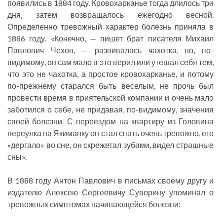
появились в 1884 году. Кровохарканье тогда длилось три
дня, затем возвращалось ежегодно весной.
Определенно тревожный характер болезнь приняла в
1886 году. «Конечно, — пишет брат писателя Михаил
Павлович Чехов, — развивалась чахотка, но, по-
видимому, он сам мало в это верил или утешал себя тем,
что это не чахотка, а простое кровохарканье, и потому
по-прежнему старался быть веселым, не прочь был
провести время в приятельской компании и очень мало
заботился о себе, не придавая, по-видимому, значения
своей болезни. С переездом на квартиру из Головина
переулка на Якиманку он стал спать очень тревожно, его
«дергало» во сне, он скрежетал зубами, видел страшные
сны».
В 1888 году Антон Павлович в письмах своему другу и
издателю Алексею Сергеевичу Суворину упоминал о
тревожных симптомах начинающейся болезни: