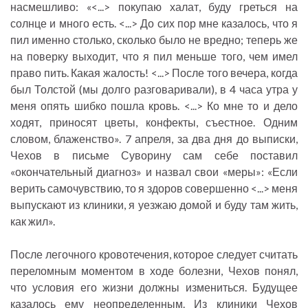
насмешливо: «<...> покупаю халат, буду греться на
солнце и много есть. <...> До сих пор мне казалось, что я
пил именно столько, сколько было не вредно; теперь же
на поверку выходит, что я пил меньше того, чем имел
право пить. Какая жалость! <...> После того вечера, когда
был Толстой (мы долго разговаривали), в 4 часа утра у
меня опять шибко пошла кровь. <...> Ко мне то и дело
ходят, приносят цветы, конфекты, съестное. Одним
словом, блаженство». 7 апреля, за два дня до выписки,
Чехов в письме Суворину сам себе поставил
«окончательный диагноз» и назвал свои «меры»: «Если
верить самочувствию, то я здоров совершенно <...> меня
выпускают из клиники, я уезжаю домой и буду там жить,
как жил».
После легочного кровотечения, которое следует считать
переломным моментом в ходе болезни, Чехов понял,
что условия его жизни должны измениться. Будущее
казалось ему неопределенным. Из клиники Чехов