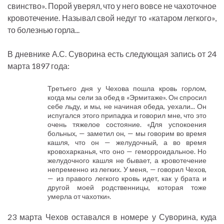
свинство». Порой уверял, что у него вовсе не чахоточное
кровотечение. Называл свой недуг то «катаром легкого»,
то болезнью горла...
В дневнике А.С. Суворина есть следующая запись от 24
марта 1897 года:
Третьего дня у Чехова пошла кровь горлом,
когда мы сели за обед в «Эрмитаже». Он спросил
себе льду, и мы, не начиная обеда, уехали... Он
испугался этого припадка и говорил мне, что это
очень тяжелое состояние. «Для успокоения
больных, — заметил он, — мы говорим во время
кашля, что он — желудочный, а во время
кровохарканья, что оно — геморроидальное. Но
желудочного кашля не бывает, а кровотечение
непременно из легких. У меня, — говорил Чехов,
— из правого легкого кровь идет, как у брата и
другой моей родственницы, которая тоже
умерла от чахотки».
23 марта Чехов оставался в номере у Суворина, куда