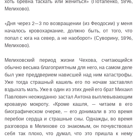
хоть бревна таскать или жениться» (Потапенко, 1896,
Мелихово).
«Дня через 2—3 по возвращении (из Феодосии) у меня
началось кровохаркание, должно быть, от того, что
попал с юга на север, а не наоборот» (Суворину, 1896,
Мелихово).
Мелиховский период жизни Чехова, считающийся
обычно весьма благоприятным для него, на самом деле
был уже преддверием нависшей над ним катастрофы.
Уже тогда страшный кашель его по ночам заставлял
вздыхать мать. Уже в один из этих дней его брат Михаил
Павлович неожиданно застал Антона выплевывающим
кровавую мокроту. «Кроме кашля, — читаем в его
биографическом очерке, — его донимали в это время
перебои сердца и страшные сны. Однажды, во время
разговора в Мелихове со знакомым, он почувствовал
себя так плохо, что думал, что это пришла к нему