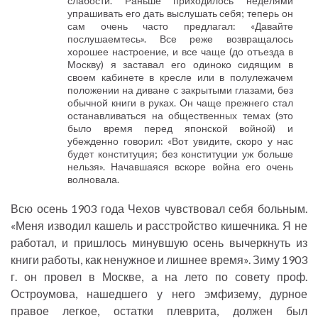
слабости. Раньше приходилось неделями
упрашивать его дать выслушать себя; теперь он
сам очень часто предлагал: «Давайте
послушаемтесь». Все реже возвращалось
хорошее настроение, и все чаще (до отъезда в
Москву) я заставал его одиноко сидящим в
своем кабинете в кресле или в полулежачем
положении на диване с закрытыми глазами, без
обычной книги в руках. Он чаще прежнего стал
останавливаться на общественных темах (это
было время перед японской войной) и
убежденно говорил: «Вот увидите, скоро у нас
будет конституция; без конституции уж больше
нельзя». Начавшаяся вскоре война его очень
волновала.
Всю осень 1903 года Чехов чувствовал себя больным.
«Меня изводил кашель и расстройство кишечника. Я не
работал, и пришлось минувшую осень вычеркнуть из
книги работы, как ненужное и лишнее время». Зиму 1903
г. он провел в Москве, а на лето по совету проф.
Остроумова, нашедшего у него эмфизему, дурное
правое легкое, остатки плеврита, должен был