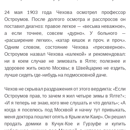
24 мая 1903 года Чехова осмотрел профессор
Остроумов. После долгого осмотра и расспросов он
поставил диагноз: правое легкое — «весьма неважное»,
а если точнее, совсем «дурно». У больного —
«расширение легких», «катар кишок и проч. и проч.».
Одним словом, состояние Чехова «прескверное».
Остроумов назвал Чехова «калекой» и рекомендовал:
ни в коем случае не зимовать в Ялте; полезнее и
здоровее жить около Москвы; в Швейцарию не ездить,
лучше сидеть где-нибудь на подмосковной даче.
Чехов не скрывал раздражения от этого вердикта: «Если
Остроумов прав, то зачем я жил четыре зимы в Ялте?»;
«И я теперь не знаю, кого мне слушать и что делать»; «А
когда я поселюсь под Москвой и начну тут привыкать,
меня доктора пошлют опять в Крым или Каир». Он решил
продать домики в Кучук-Кое и Гурзуфе и купить