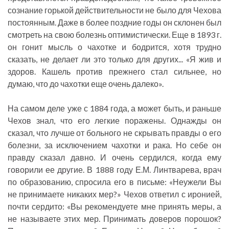
сознание горькой действительности не было для Чехова
постоянным. Даже в более поздние годы он склонен был
смотреть на свою болезнь оптимистически. Еще в 1893 г.
он гонит мысль о чахотке и бодрится, хотя трудно
сказать, не делает ли это только для других... «Я жив и
здоров. Кашель против прежнего стал сильнее, но
думаю, что до чахотки еще очень далеко».
На самом деле уже с 1884 года, а может быть, и раньше
Чехов знал, что его легкие поражены. Однажды он
сказал, что лучше от больного не скрывать правды о его
болезни, за исключением чахотки и рака. Но себе он
правду сказал давно. И очень сердился, когда ему
говорили ее другие. В 1888 году Е.М. Линтварева, врач
по образованию, спросила его в письме: «Неужели Вы
не принимаете никаких мер?» Чехов ответил с иронией,
почти сердито: «Вы рекомендуете мне принять меры, а
не называете этих мер. Принимать доверов порошок?