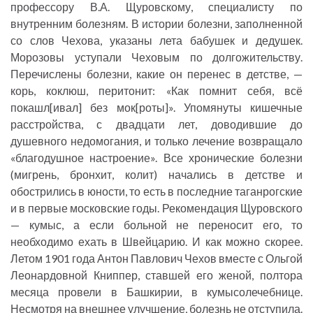
профессору В.А. Щуровскому, специалисту по
внутренним болезням. В истории болезни, заполненной
со слов Чехова, указаны лета бабушек и дедушек.
Морозовы уступали Чеховым по долгожительству.
Перечислены болезни, какие он перенес в детстве, —
корь, коклюш, перитонит: «Как помнит себя, всё
покашл[ивал] без мок[роты]». Упомянуты кишечные
расстройства, с двадцати лет, доводившие до
душевного недомогания, и только лечение возвращало
«благодушное настроение». Все хронические болезни
(мигрень, бронхит, колит) начались в детстве и
обострились в юности, то есть в последние таганрогские
и в первые московские годы. Рекомендация Щуровского
— кумыс, а если больной не переносит его, то
необходимо ехать в Швейцарию. И как можно скорее.
Летом 1901 года Антон Павлович Чехов вместе с Ольгой
Леонардовной Книппер, ставшей его женой, полтора
месяца провели в Башкирии, в кумысолечебнице.
Несмотря на внешнее улучшение, болезнь не отступила.