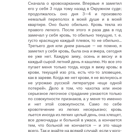
Сначала о кровохаркании. Впервые я заметил
его у себя 3 года тому назад в Окружном суде;
продолжалось оно дня 3—4 и произвело
немалый переполох в моей душе и в моей
квартире. Оно было обильно. Кровь текла из
правого легкого. После этого я раза два в год
замечал у себя кровь, то обильно текущую, т. е.
густо красящую каждый плевок, то не обильно...
Третьего дня или днем раньше — не помню, я
заметил у себя кровь, была она и вчера, сегодня
ее уже нет. Каждую зиму, осень и весну и в
каждый сырой летний день я кашляю. Но все это
пугает меня только тогда, когда я вижу кровь: в
крови, текущей изо рта, есть что-то зловещее,
как в зареве. Когда же нет крови, я не волнуюсь и
не угрожаю русской литературе «еще одной
потерей». Дело в том, что чахотка или иное
серьезное легочное страдание узнаются только
по совокупности признаков, а у меня-то именно
и нет этой совокупности. Само по себе
кровотечение из легких несерьезно; кровь
льется иногда из легких целый день, она хлещет,
все домочадцы и больной в ужасе, а кончается
тем, что больной не кончается — и это чаще
всего. Так и знайте на всякий случай: если у кого-