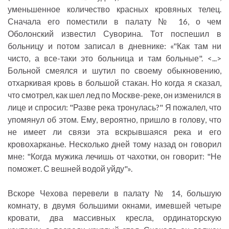
уменьшенное количество красных кровяных телец.
Сначала его поместили в палату № 16, о чем
Оболонский известил Суворина. Тот поспешил в
больницу и потом записал в дневнике: «"Как там ни
чисто, а все-таки это больница и там больные". <...>
Больной смеялся и шутил по своему обыкновению,
отхаркивая кровь в большой стакан. Но когда я сказал,
что смотрел, как шел лед по Москве-реке, он изменился в
лице и спросил: "Разве река тронулась?" Я пожалел, что
упомянул об этом. Ему, вероятно, пришло в голову, что
не имеет ли связи эта вскрывшаяся река и его
кровохарканье. Несколько дней тому назад он говорил
мне: "Когда мужика лечишь от чахотки, он говорит: "Не
поможет. С вешней водой уйду"».
Вскоре Чехова перевели в палату № 14, большую
комнату, в двумя большими окнами, имевшей четыре
кровати, два массивных кресла, ординаторскую