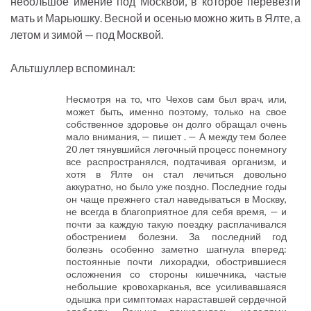
небольшое имение под Москвой, в которое перевезти
мать и Марьюшку. Весной и осенью можно жить в Ялте, а
летом и зимой — под Москвой.
Альтшуллер вспоминал:
Несмотря на то, что Чехов сам был врач, или,
может быть, именно поэтому, только на свое
собственное здоровье он долго обращал очень
мало внимания, — пишет . — А между тем более
20 лет тянувшийся легочный процесс понемногу
все распространялся, подтачивая организм, и
хотя в Ялте он стал лечиться довольно
аккуратно, но было уже поздно. Последние годы
он чаще прежнего стал наведываться в Москву,
не всегда в благоприятное для себя время, — и
почти за каждую такую поездку расплачивался
обострением болезни. За последний год
болезнь особенно заметно шагнула вперед:
постоянные почти лихорадки, обострившиеся
осложнения со стороны кишечника, частые
небольшие кровохарканья, все усиливавшаяся
одышка при симптомах нараставшей сердечной