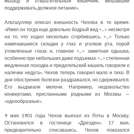
мышцу и отвратительный кишечник, мешавший
поддерживать должное питание».
Альтшуллер описал внешность Чехова в то время:
«Имел он тогда еще довольно бодрый вид <...> несмотря
на то, что ходил несколько сгорбившись. <...> Только
намечавшиеся складки у глаз и уголков рта, порой
утомленные глаза и, главное <...> заметная одышка,
особенно при небольших даже подъемах <...> степенная
медленная походка и предательский кашель говорили о
наличии недуга». Чехов теперь говорил мало и тихо. В
дни обострения болезни раздражался, но сдерживался.
Его выдавали мелочи. Например, недовольство
конвертами, присланными родными из Москвы —
«однообразные».
9 мая 1901 года Чехов выехал из Ялты в Москву.
Остановился в гостинице «Дрезден». 17 мая,
предварительно списавшись, Чехов показался