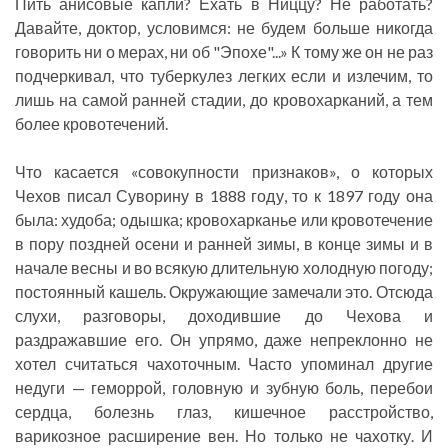
Пить анисовые капли? Ехать в Ниццу? Не работать?
Давайте, доктор, условимся: не будем больше никогда
говорить ни о мерах, ни об "Эпохе"...» К тому же он не раз
подчеркивал, что туберкулез легких если и излечим, то
лишь на самой ранней стадии, до кровохарканий, а тем
более кровотечений.
Что касается «совокупности признаков», о которых
Чехов писал Суворину в 1888 году, то к 1897 году она
была: худоба; одышка; кровохарканье или кровотечение
в пору поздней осени и ранней зимы, в конце зимы и в
начале весны и во всякую длительную холодную погоду;
постоянный кашель. Окружающие замечали это. Отсюда
слухи, разговоры, доходившие до Чехова и
раздражавшие его. Он упрямо, даже непреклонно не
хотел считаться чахоточным. Часто упоминал другие
недуги — геморрой, головную и зубную боль, перебои
сердца, болезнь глаз, кишечное расстройство,
варикозное расширение вен. Но только не чахотку. И