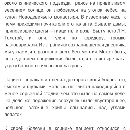
около клинического подъезда, греясь на приветливом
весеннем солнце, он любовался на уголок небес, на
купол Новодевичьего монастыря. В известные часы к
нему приходили почитатели его таланта. Бывали дамы,
приносившие цветы — гиацинты и розы. Был у него Л.Н.
Толстой, и они, гуляя по коридору, громко
разговаривали. Из странички сохранившегося дневника
мы узнаем, что разговор шел о бессмертии. Может быть,
последствием напряжения было то, что в четыре часа
утра у больного сильно пошла кровь.
Пациент поражал и пленял докторов своей бодростью,
смехом и шутками. Болезнь он считал находящейся в
менее серьезной стадии, чем это было на самом деле.
На деле же поражение верхушек было двустороннее,
большое, влажные хрипы слышались над углами
лопаток.
К своей болезни в клинике пациент относился с