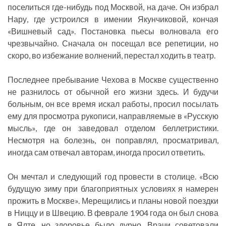
поселиться где-нибудь под Москвой, на даче. Он избрал
Нару, где устроился в имении Якунчиковой, кончая
«Вишневый сад». Постановка пьесы волновала его
чрезвычайно. Сначала он посещал все репетиции, но
скоро, во избежание волнений, перестал ходить в театр.
Последнее пребывание Чехова в Москве существенно
не разнилось от обычной его жизни здесь. И будучи
больным, он все время искал работы, просил посылать
ему для просмотра рукописи, направляемые в «Русскую
мысль», где он заведовал отделом беллетристики.
Несмотря на болезнь, он поправлял, просматривал,
иногда сам отвечал авторам, иногда просил ответить.
Он мечтал и следующий год провести в столице. «Всю
будущую зиму при благоприятных условиях я намерен
прожить в Москве». Мерещились и планы новой поездки
в Ниццу и в Швецию. В феврале 1904 года он был снова
в Ялте, но здоровье было дурно. Врачи советовали