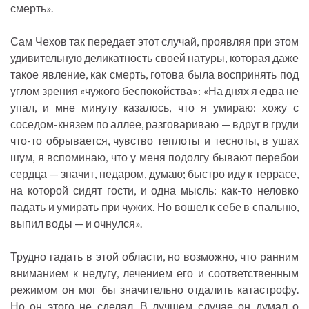
смерть».
Сам Чехов так передает этот случай, проявляя при этом
удивительную деликатность своей натуры, которая даже
такое явление, как смерть, готова была воспринять под
углом зрения «чужого беспокойства»: «На днях я едва не
упал, и мне минуту казалось, что я умираю: хожу с
соседом-князем по аллее, разговариваю — вдруг в груди
что-то обрывается, чувство теплоты и тесноты, в ушах
шум, я вспоминаю, что у меня подолгу бывают перебои
сердца — значит, недаром, думаю; быстро иду к террасе,
на которой сидят гости, и одна мысль: как-то неловко
падать и умирать при чужих. Но вошел к себе в спальню,
выпил воды — и очнулся».
Трудно гадать в этой области, но возможно, что ранним
вниманием к недугу, лечением его и соответственным
режимом он мог бы значительно отдалить катастрофу.
Но он этого не сделал. В лучшем случае он думал о