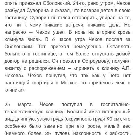
опять приезжал Оболонский. 24-го, рано утром, Чехов
разбудил Суворина и сказал, что возвращается в свою
гостиницу. Суворин пытался отговорить, упирал на то,
что ни к чему никакие встречи, никакие дела. Но
напрасно — Чехов ушел. В ночь на вторник кровь
хлынула вновь. В 6 часов утра Чехов послал за
Оболонским. Тот приехал немедленно. Оставлять
больного в гостинице, а тем более отпускать домой
доктор не решился. Он поехал к Остроумову, получил
визитку с распоряжением — «принять в клинику А.П.
Чехова». Чехов пошутил, что так как у него нет
настоящей квартиры в Москве, то «пришлось лечь в
клиники».
25 марта Чехов поступил в госпитально-
терапевтическую клинику. Больной имел истощенный
вид, длинную, узкую грудь (окружность груди 90 см), что
особенно было заметно при его росте, малый вес
(немного более 3½ пудов), наклонность к зябкости,