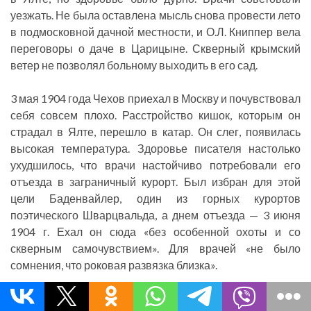
уезжать. Не была оставлена мысль снова провести лето
в подмосковной дачной местности, и О.Л. Книппер вела
переговоры о даче в Царицыне. Скверный крымский
ветер не позволял больному выходить в его сад.
3 мая 1904 года Чехов приехал в Москву и почувствовал
себя совсем плохо. Расстройство кишок, которым он
страдал в Ялте, перешло в катар. Он слег, появилась
высокая температура. Здоровье писателя настолько
ухудшилось, что врачи настойчиво потребовали его
отъезда в заграничный курорт. Был избран для этой
цели Баденвайлер, один из горных курортов
поэтического Шварцвальда, а днем отъезда — 3 июня
1904 г. Ехал он сюда «без особенной охоты и со
скверным самочувствием». Для врачей «не было
сомнения, что роковая развязка близка».
Первое время пребывания в курорте (июнь 1904 г.)