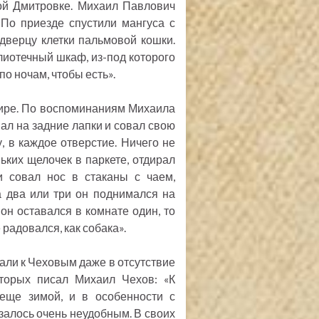
ой Дмитровке. Михаил Павлович
«По приезде спустили мангуса с
 дверцу клетки пальмовой кошки.
блиотечный шкаф, из-под которого
по ночам, чтобы есть».
тире. По воспоминаниям Михаила
ал на задние лапки и совал свою
 в каждое отверстие. Ничего не
ьких щелочек в паркете, отдирал
и совал нос в стаканы с чаем,
а два или три он поднимался на
он оставался в комнате один, то
 радовался, как собака».
жали к Чеховым даже в отсутствие
оторых писал Михаил Чехов: «К
 еще зимой, и в особенности с
залось очень неудобным. В своих