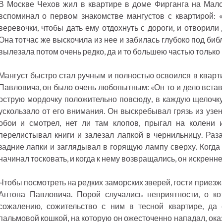
В Москве Чехов жил в квартире в доме Фирганга на Мал
вспоминал о первом знакомстве мангустов с квартирой: 
веревочки, чтобы дать ему отдохнуть с дороги, и отворили
Она тотчас же выскочила из нее и забилась глубоко под би
вылезала потом очень редко, да и то большею частью только 
Мангуст быстро стал ручным и полностью освоился в квар
Павловича, он было очень любопытным: «Он то и дело встав
острую мордочку положительно повсюду, в каждую щелочку,
ускользало от его внимания. Он выскребывал грязь из узен
обои и смотрел, нет ли там клопов, прыгал на колени 
перелистывал книги и залезал лапкой в чернильницу. Раз
задние лапки и заглядывал в горящую лампу сверху. Когда 
начинал тосковать, и когда к нему возвращались, он искренне
Чтобы посмотреть на редких заморских зверей, гости приез
Антона Павловича. Порой случались неприятности, о к
сожалению, сожительство с ним в тесной квартире, да
пальмовой кошкой, на которую он ожесточенно нападал, ока