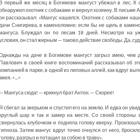
В первый же месяц в Богимове мангуст убежал в лес. К с
обнаружил охотник с собаками и вернул хозяину. В письме А
он рассказывал: «Мангус нашелся. Охотник с собаками наше
дачи Снигирева, в каменоломне; если бы не щель в камено
мангуса. Блуждал он по лесам 18 дней. Несмотря на у
условия, он стал жирным — таково действие свободы. Да, суд
Однажды на даче в Богимове мангуст загрыз змею, чем д
Павлович в своей книге воспоминаний рассказывал об эт
компанией в парке, в одной из липовых аллей, как вдруг вып
змея. <...>
— Мангуса сюда! — крикнул брат Антон. — Скорее!
Я сбегал за зверьком и спустил его на землю. И едва он уви
круглый шар и так и замер на месте. Со своей стороны з
свернулась клубочком и подняла голову кверху. Произошл
гипноза. Затем мангус вдруг точно очнулся от него, бросил
голову, разгрыз и потащил за собою в траву».