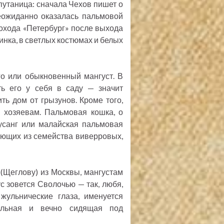
 путаница: сначала Чехов пишет о
неожиданно оказалась пальмовой
охода «Петербург» после выхода
инка, в светлых костюмах и белых
о или обыкновенный мангуст. В
ть его у себя в саду — значит
ть дом от грызунов. Кроме того,
к хозяевам. Пальмовая кошка, о
усанг или малайская пальмовая
ающих из семейства виверровых,
 (Щеглову) из Москвы, мангустам
с зовется Сволочью — так, любя,
жульнические глаза, именуется
вольная и вечно сидящая под