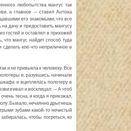
венного любопытства мангус так
уви, а главное — ставил Антона
щавшими его знакомыми, что все
 на дачу и предоставить мангусу
 из гостей и оставлял в прихожей
 что мангус найдет способ туда
и сделать кое-что неприличное в
так и не привыкла к человеку. Все
 полотеры и, разувшись, начинали
 шкафа и вцеплялась полотеру в
 взвизгивал и восклицал: — А чтоб
очень тесна, и когда я приезжал,
полу. Бывало, нечаянно дрыгнешь
острыми зубами какой-то нечистый
забиралась, чтобы погреться, ко