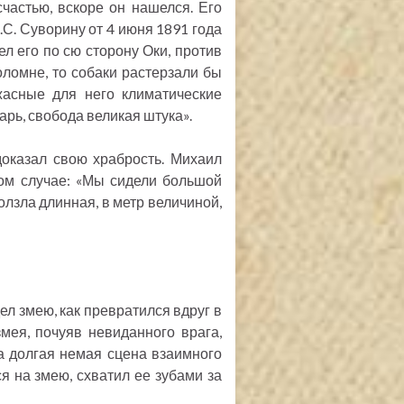
частью, вскоре он нашелся. Его
.С. Суворину от 4 июня 1891 года
л его по сю сторону Оки, против
ломне, то собаки растерзали бы
жасные для него климатические
арь, свобода великая штука».
оказал свою храбрость. Михаил
ом случае: «Мы сидели большой
олзла длинная, в метр величиной,
дел змею, как превратился вдруг в
мея, почуяв невиданного врага,
а долгая немая сцена взаимного
ся на змею, схватил ее зубами за