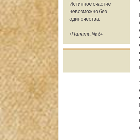
Истинное счастие
невозможно без
одиночества.
«Палата № 6»