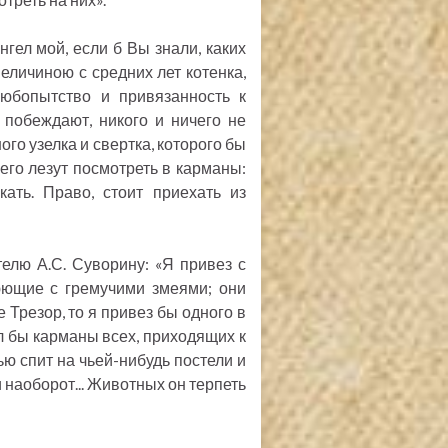
нгел мой, если б Вы знали, каких
еличиною с средних лет котенка,
любопытство и привязанность к
 побеждают, никого и ничего не
ого узелка и свертка, которого бы
сего лезут посмотреть в карманы:
ать. Право, стоит приехать из
елю А.С. Суворину: «Я привез с
юющие с гремучими змеями; они
 Трезор, то я привез бы одного в
л бы карманы всех, приходящих к
ью спит на чьей-нибудь постели и
и наоборот... Животных он терпеть