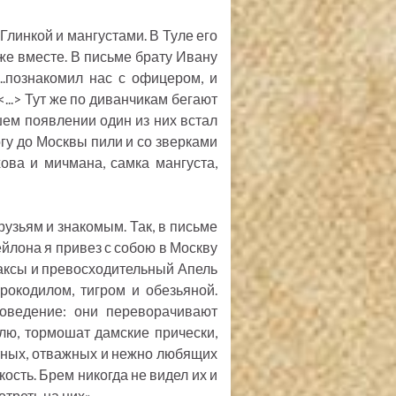
линкой и мангустами. В Туле его
же вместе. В письме брату Ивану
..познакомил нас с офицером, и
<...> Тут же по диванчикам бегают
ем появлении один из них встал
огу до Москвы пили и со зверками
ова и мичмана, самка мангуста,
узьям и знакомым. Так, в письме
ейлона я привез с собою в Москву
таксы и превосходительный Апель
рокодилом, тигром и обезьяной.
поведение: они переворачивают
лю, тормошат дамские прически,
ытных, отважных и нежно любящих
кость. Брем никогда не видел их и
треть на них».