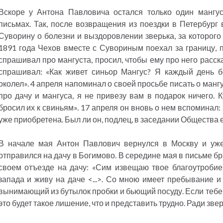
Вскоре у Антона Павловича остался только один мангус
письмах. Так, после возвращения из поездки в Петербург 
Суворину о болезни и выздоровлении зверька, за которого
1891 года Чехов вместе с Сувориным поехал за границу, 
спрашивал про мангуста, просил, чтобы ему про него расск
спрашивал: «Как живет синьор Мангус? Я каждый день бо
околел». 4 апреля напоминал о своей просьбе писать о мангу
про дачу и мангуса, я не привезу вам в подарок ничего. 
бросил их к свиньям». 17 апреля он вновь о нем вспоминал:
уже приобретена. Был ли он, подлец, в заседании Общества 
В начале мая Антон Павлович вернулся в Москву и уже
отправился на дачу в Богимово. В середине мая в письме б
своем отъезде на дачу: «Сим извещаю твое благоутробие,
запада и живу на даче <...>. Со мною имеет пребывание и 
вынимающий из бутылок пробки и бьющий посуду. Если тебе н
это будет такое лишение, что и представить трудно. Ради зве