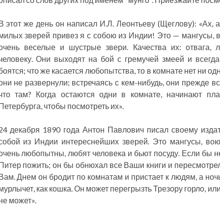
В этот же день он написал И.Л. Леонтьеву (Щеглову): «Ах, а
милых зверей привез я с собою из Индии! Это — мангусы, в
очень веселые и шустрые звери. Качества их: отвага, 
человеку. Они выходят на бой с гремучей змеей и всегда
боятся; что же касается любопытства, то в комнате нет ни одн
они не развернули; встречаясь с кем-нибудь, они прежде в
что там? Когда остаются одни в комнате, начинают плак
Петербурга, чтобы посмотреть их».
24 декабря 1890 года Антон Павлович писал своему издат
собой из Индии интереснейших зверей. Это мангусы, во
очень любопытны, любят человека и бьют посуду. Если бы не
Питер пожить; он бы обнюхал все Ваши книги и пересмотре
Вам. Днем он бродит по комнатам и пристает к людям, а ноч
мурлычет, как кошка. Он может перегрызть Трезору горло, ил
не может».