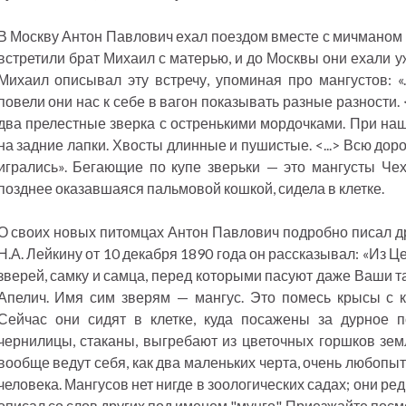
В Москву Антон Павлович ехал поездом вместе с мичманом Г
встретили брат Михаил с матерью, и до Москвы они ехали у
Михаил описывал эту встречу, упоминая про мангустов: «.
повели они нас к себе в вагон показывать разные разности. 
два прелестные зверка с остренькими мордочками. При наш
на задние лапки. Хвосты длинные и пушистые. <...> Всю дор
игрались». Бегающие по купе зверьки — это мангусты Чех
позднее оказавшаяся пальмовой кошкой, сидела в клетке.
О своих новых питомцах Антон Павлович подробно писал др
Н.А. Лейкину от 10 декабря 1890 года он рассказывал: «Из Ц
зверей, самку и самца, перед которыми пасуют даже Ваши 
Апелич. Имя сим зверям — мангус. Это помесь крысы с к
Сейчас они сидят в клетке, куда посажены за дурное 
чернилицы, стаканы, выгребают из цветочных горшков зем
вообще ведут себя, как два маленьких черта, очень любоп
человека. Мангусов нет нигде в зоологических садах; они ред
описал со слов других под именем "мунго". Приезжайте посмо