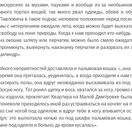
экскурсиях за мухами, пауками и вообще из-за необыкно
много портил вещей, так много рвал одежды, обоев и об
Павловича в такое подчас неловкое положение перед посе
мы с нетерпением ожидали лета, когда можно будет выехать
свободу на лоне природы. Когда к нам приходил кто-нибудь
на окошке шляпу или перчатки, можно было смело ожидать,
проникнуть, вывернуть наизнанку перчатки и разорвать их 
цилиндр».
Много неприятностей доставляла и пальмовая кошка: «...она 
время она пряталась, уединялась, а когда приходили к нам
натирать полы, она вдруг неожиданно выскакивала из-под
босую ногу. Тот ронял щетку и воск, хватался за ногу, громко
ты издохла, проклятая! Квартира на Малой Дмитровке была 
поневоле приходилось иной раз устраиваться на ночлег на 
во сне ногой под одеялом, и вдруг тебе в ногу впивается 
дух: это выползала ночью из-под шкафа пальмовая кошка, 
мне под одеяло и больно, до крови кусалась».