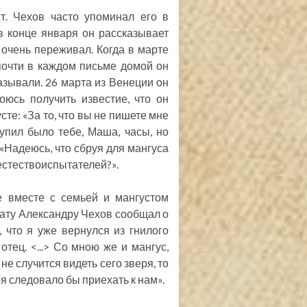
т. Чехов часто упоминал его в
в конце января он рассказывает
 очень переживал. Когда в марте
почти в каждом письме домой он
азывали. 26 марта из Венеции он
юсь получить известие, что он
сте: «За то, что вы не пишете мне
Купил было тебе, Маша, часы, но
 «Надеюсь, что сбруя для мангуса
естествоиспытателей?».
 вместе с семьей и мангустом
рату Александру Чехов сообщал о
 что я уже вернулся из гнилого
отец. <...> Со мною же и мангус,
е случится видеть сего зверя, то
ря следовало бы приехать к нам».