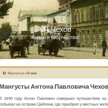
А.П. Чехов
Жизнь и творчество
Вернуться к
О нем
Мангусты Антона Павловича Чехо
В 1890 году Антон Павлович совершил путешествие на 
побывал на острове Цейлоне, где приобрел у местных жите