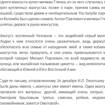
одного мангуста купил мичман Глинка, из-за чего случилась
трех купленных мангустах, позже о паре, причем самка 
кошкой, существом диким и необщительным. На палубе пар
из Коломбо был сделан снимок: Антон Павлович и мичман Гл
шляпах, держат в руках мангустов.
Мангуст, купленный Чеховым — это индийский серый мунг
Индии к ним относятся очень уважительно, ведь держа
обезопасить всю семью от нападения змей, а также избави
мангустов легко приручить, и они очень привязываются 
которой говорит Михаил Павлович, по всей видимости, м
куница, или малайская пальмовая циветта — вид млекопит
обитающий в Южной и Юго-Восточной Азии.
Судя по письму, отправленному 26 декабря И.Л. Леонтьеву
были даны имена: «...мангусы уже имеют имена. Один мангу
прозвали его матросы; другой, имеющий очень хитрые, 
Виктором Крыловым; третья, самочка, робкая, недо
рукомойником, зовется Омутовой».