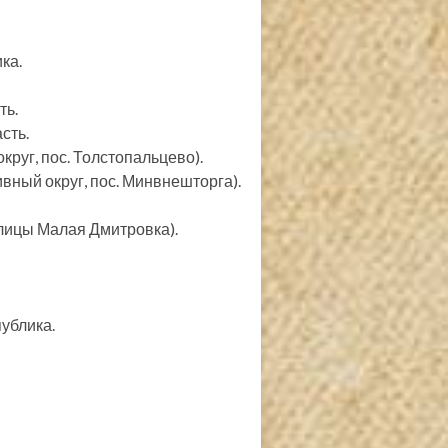
ка.
ть.
сть.
руг, пос. Толстопальцево).
вный округ, пос. Минвнешторга).
улицы Малая Дмитровка).
ублика.