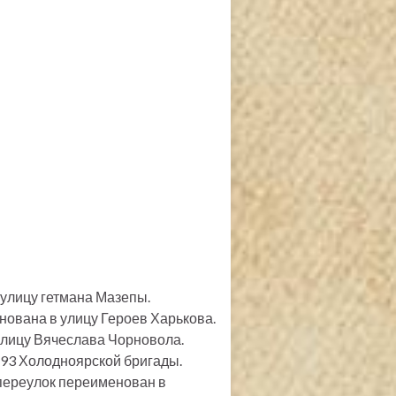
 улицу гетмана Мазепы.
нована в улицу Героев Харькова.
 улицу Вячеслава Чорновола.
. 93 Холодноярской бригады.
й переулок переименован в