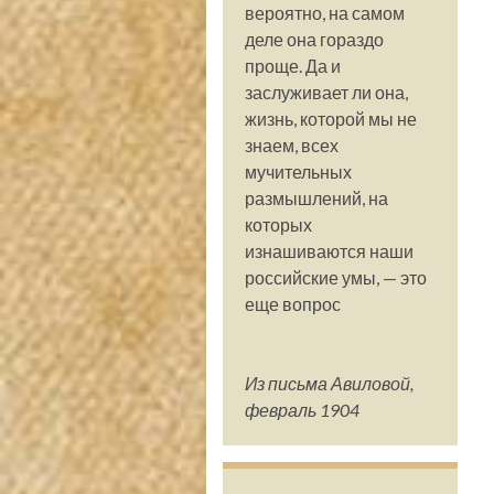
вероятно, на самом
деле она гораздо
проще. Да и
заслуживает ли она,
жизнь, которой мы не
знаем, всех
мучительных
размышлений, на
которых
изнашиваются наши
российские умы, — это
еще вопрос
Из письма Авиловой,
февраль 1904