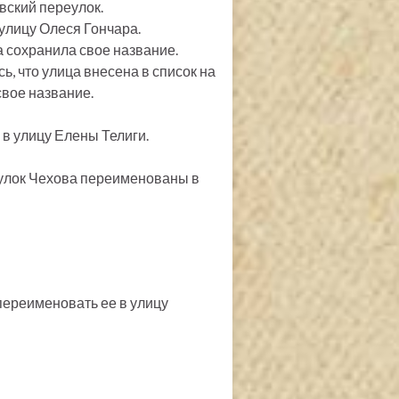
вский переулок.
 улицу Олеся Гончара.
а сохранила свое название.
ь, что улица внесена в список на
вое название.
 в улицу Елены Телиги.
реулок Чехова переименованы в
 переименовать ее в улицу