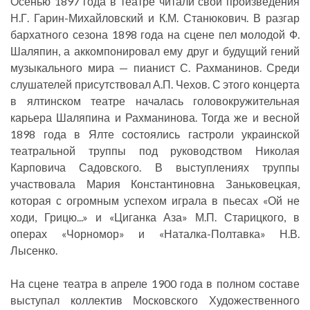
Осенью 1897 года в театре читали свои произведения
Н.Г. Гарин-Михайловский и К.М. Станюкович. В разгар
бархатного сезона 1898 года на сцене пел молодой Ф.
Шаляпин, а аккомпонировал ему друг и будущий гений
музыкального мира — пианист С. Рахманинов. Среди
слушателей присутствовал А.П. Чехов. С этого концерта
в ялтинском театре началась головокружительная
карьера Шаляпина и Рахманинова. Тогда же и весной
1898 года в Ялте состоялись гастроли украинской
театральной труппы под руководством Николая
Карповича Садовского. В выступлениях труппы
участвовала Мария Константиновна Заньковецкая,
которая с огромным успехом играла в пьесах «Ой не
ходи, Грицю...» и «Циганка Аза» М.П. Старицкого, в
операх «Чорномор» и «Наталка-Полтавка» Н.В.
Лысенко.
На сцене театра в апреле 1900 года в полном составе
выступал коллектив Московского Художественного