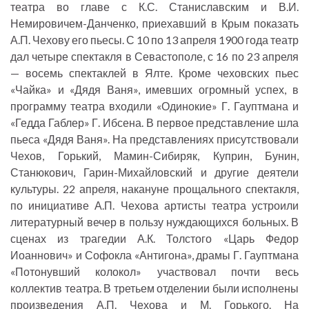
театра во главе с К.С. Станиславским и В.И.
Немировичем-Данченко, приехавший в Крым показать
А.П. Чехову его пьесы. С 10 по 13 апреля 1900 года театр
дал четыре спектакля в Севастополе, с 16 по 23 апреля
— восемь спектаклей в Ялте. Кроме чеховских пьес
«Чайка» и «Дядя Ваня», имевших огромный успех, в
программу театра входили «Одинокие» Г. Гауптмана и
«Гедда Габлер» Г. Ибсена. В первое представление шла
пьеса «Дядя Ваня». На представлениях присутствовали
Чехов, Горький, Мамин-Сибиряк, Куприн, Бунин,
Станюкович, Гарин-Михайловский и другие деятели
культуры. 22 апреля, накануне прощального спектакля,
по инициативе А.П. Чехова артисты театра устроили
литературный вечер в пользу нуждающихся больных. В
сценах из трагедии А.К. Толстого «Царь Федор
Иоаннович» и Софокла «Антигона», драмы Г. Гауптмана
«Потонувший колокол» участвовал почти весь
коллектив театра. В третьем отделении были исполнены
произведения А.П. Чехова и М. Горького. На