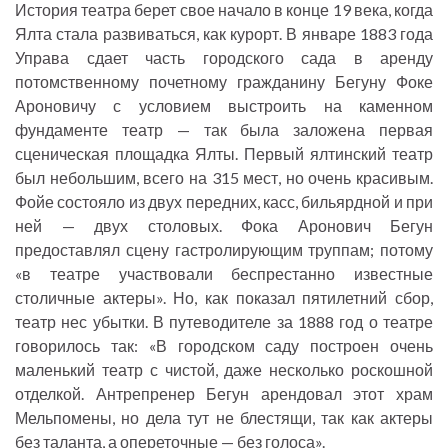
История театра берет свое начало в конце 19 века, когда
Ялта стала развиваться, как курорт. В январе 1883 года
Управа сдает часть городского сада в аренду
потомственному почетному гражданину Бегуну Фоке
Ароновичу с условием выстроить на каменном
фундаменте театр — так была заложена первая
сценическая площадка Ялты. Первый ялтинский театр
был небольшим, всего на 315 мест, но очень красивым.
Фойе состояло из двух передних, касс, бильярдной и при
ней — двух столовых. Фока Аронович Бегун
предоставлял сцену гастролирующим труппам; потому
«в театре участвовали беспрестанно известные
столичные актеры». Но, как показал пятилетний сбор,
театр нес убытки. В путеводителе за 1888 год о театре
говорилось так: «В городском саду построен очень
маленький театр с чистой, даже несколько роскошной
отделкой. Антрепренер Бегун арендовал этот храм
Мельпомены, но дела тут не блестящи, так как актеры
без таланта, а опереточные — без голоса».