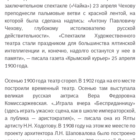
заключительном спектакле («Чайка») 23 апреля Чехову
преподнесли пальмовые ветви с красной лентой, на
которой была сделана надпись: «Антону Павловичу
Чехову, глубокому истолкователю русской
действительности». «Спектакли Художественного
театра стали праздником для большинства ялтинской
интеллигенции и, конечно, надолго останутся у нее в
памяти», — писала газета «Крымский курьер» 25 апреля
1900 года.
Осенью 1900 года театр сгорел. В 1902 года на его месте
построили временный театр. Осенью там выступала
великая русская актриса Вера Федоровна
Комиссаржевская. «...Играла вчера «Бесприданницу»
(здесь играть ужасно: сцена, как в школе императорской,
а публика — аристократия)», — писала она из Ялты
артисту Н.Н. Ходотову. В 1908 году на этом же меесте по
проекту архитектора Л.Н. Шаповалова было построено