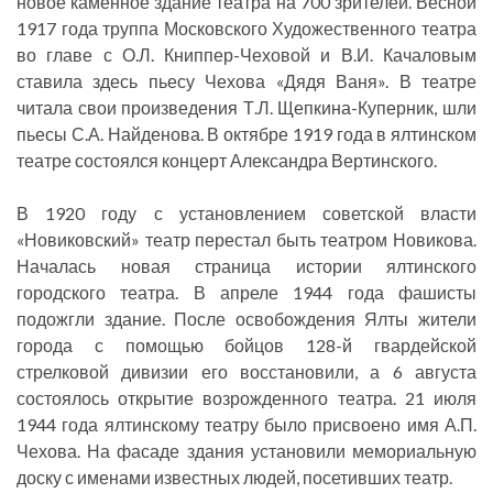
новое каменное здание театра на 700 зрителей. Весной
1917 года труппа Московского Художественного театра
во главе с О.Л. Книппер-Чеховой и В.И. Качаловым
ставила здесь пьесу Чехова «Дядя Ваня». В театре
читала свои произведения Т.Л. Щепкина-Куперник, шли
пьесы С.А. Найденова. В октябре 1919 года в ялтинском
театре состоялся концерт Александра Вертинского.
В 1920 году с установлением советской власти
«Новиковский» театр перестал быть театром Новикова.
Началась новая страница истории ялтинского
городского театра. В апреле 1944 года фашисты
подожгли здание. После освобождения Ялты жители
города с помощью бойцов 128-й гвардейской
стрелковой дивизии его восстановили, а 6 августа
состоялось открытие возрожденного театра. 21 июля
1944 года ялтинскому театру было присвоено имя А.П.
Чехова. На фасаде здания установили мемориальную
доску с именами известных людей, посетивших театр.