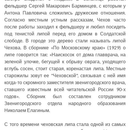
фельдшер Сергей Макарович Барминцев, с которым у
Антона Павловича сложились дружеские отношения.
Согласно местным устным рассказам, Чехов часто
после работы заходил к фельдшеру и любил посидеть
под тенистой липой перед его домом в Солдатской
слободе. В городе это дерево стали называть липой
Чехова. В сборнике «По Московскому краю» (1929) о
липе говорится так: «Наискосок от дома главврача, на
зеленой улочке, бегущей к обрыву оврага, уходящего
вглубь сосен, стоит старая, коренастая липа. Местные
старожилы зовут ее "Чеховской", связывая с ней имя
когда-то скромного заместителя звенигородского врача,
ставшего известным всей читательской России 90-х
годов». Сборник был составлен сотрудником
Звенигородского отдела народного образования
Николаем Елагиным.
С того времени чеховская липа стала одной из самых